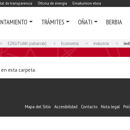
tal de transparencia
Oficina de energia
Emakumion etxia
UNTAMIENTO
TRÁMITES
OÑATI
BERBIA
EZKUTUAN (zaharrak)
Economía
industria
ind
en esta carpeta.
Mapa del Sitio
Accesibilidad
Contacto
Nota legal
Pol