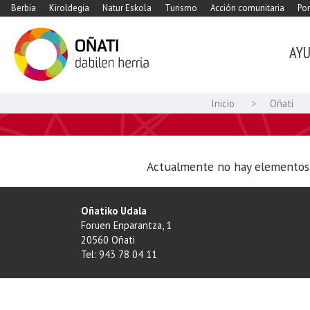
Berbia
Kiroldegia
Natur Eskola
Turismo
Acción comunitaria
Por
AY
Inicio
Oñati
Actualmente no hay elementos 
Oñatiko Udala
Foruen Enparantza, 1
20560 Oñati
Tel: 943 78 04 11