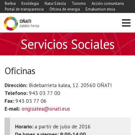
Berbia
Kiroldegia
Natur Eskola
Turismo
Acción comunitaria
Portal de transparencia
Oficina de energia
Emakumion etxia
Servicios Sociales
Oficinas
Dirección:
Bidebarrieta kalea, 12. 20560 OÑATI
Telefono:
943 03 77 00
Fax:
943 03 77 06
E-mail:
ongizatea@onati.eus
Horario:
a partir de julio de 2016
De lunes a viernes: 9:00-14:00