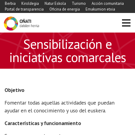
Berbia
Kiroldegia
Natur Eskola
Turismo
Acción comunitaria
Portal de transparencia
Oficina de energia
Emakumion etxia
Sensibilización e
iniciativas comarcales
Objetivo
Fomentar todas aquellas actividades que puedan
ayudar en el conocimiento y uso del euskera.
Características y funcionamiento