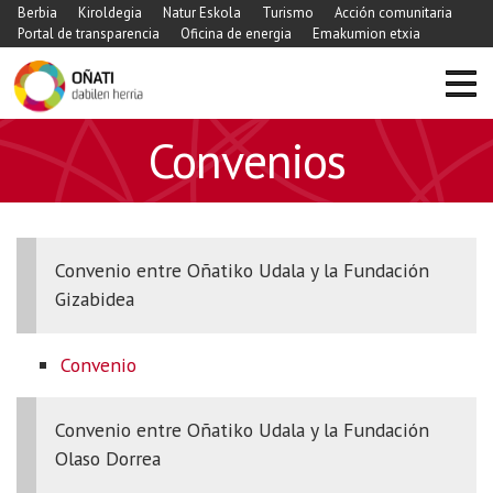
Berbia
Kiroldegia
Natur Eskola
Turismo
Acción comunitaria
Portal de transparencia
Oficina de energia
Emakumion etxia
Convenios
Convenio entre Oñatiko Udala y la Fundación
Gizabidea
Convenio
Convenio entre Oñatiko Udala y la Fundación
Olaso Dorrea