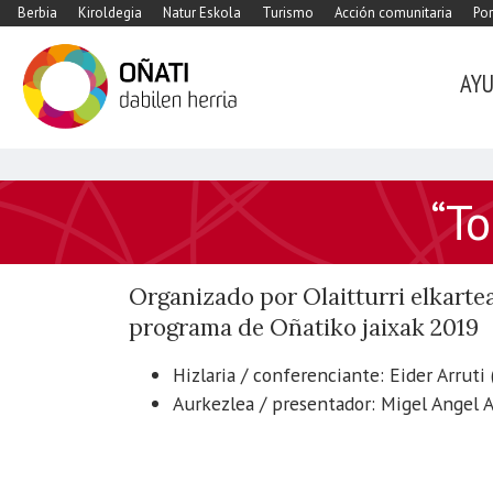
Berbia
Kiroldegia
Natur Eskola
Turismo
Acción comunitaria
Por
AY
https://www.xn-
“To
-
oati-
gqa.eus/es/agenda/tomas-
Organizado por Olaitturri elkartea
zumalakarregi-
programa de Oñatiko jaixak 2019
jenerala
“Tomas
Hizlaria / conferenciante: Eider Arrut
Zumalakarregi
Aurkezlea / presentador: Migel Angel Ag
jenerala”
2019-
09-