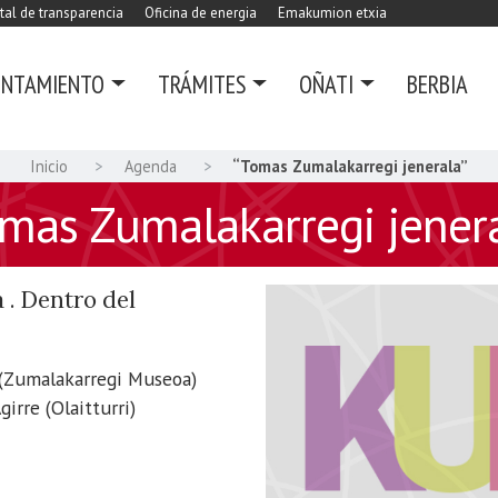
tal de transparencia
Oficina de energia
Emakumion etxia
UNTAMIENTO
TRÁMITES
OÑATI
BERBIA
Inicio
Agenda
“Tomas Zumalakarregi jenerala”
mas Zumalakarregi jener
 . Dentro del
i (Zumalakarregi Museoa)
irre (Olaitturri)