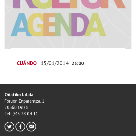
imserso
Termina
el
plazo
para
inscribirse
en
el
CUÁNDO
15/01/2014
23:00
programa
termal
del
IMSERSO
Oñatiko Udala
2014-
Foruen Enparantza, 1
01-
20560 Oñati
16T00:00:00+01:00
Tel: 943 78 04 11
2014-
01-