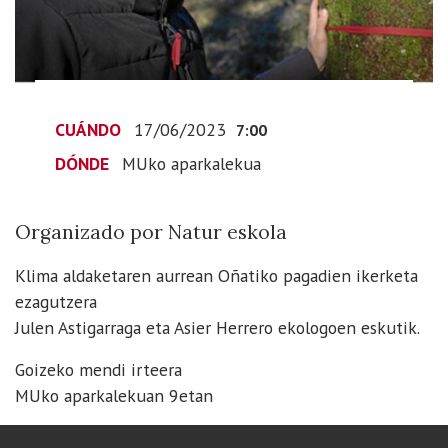
2023-
06-
17T09:00:00+02:00
2023-
06-
CUÁNDO
17/06/2023
7:00
17T09:00:00+02:00
DÓNDE
MUko aparkalekua
Organizado
por
Natur
Organizado por Natur eskola
eskola
Klima aldaketaren aurrean Oñatiko pagadien ikerketa
ezagutzera
Julen Astigarraga eta Asier Herrero ekologoen eskutik.
Goizeko mendi irteera
MUko aparkalekuan 9etan