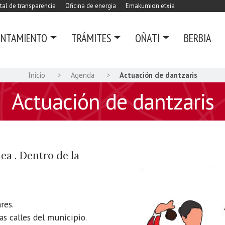
tal de transparencia
Oficina de energia
Emakumion etxia
UNTAMIENTO
TRÁMITES
OÑATI
BERBIA
Inicio
Agenda
Actuación de dantzaris
Actuación de dantzaris
a . Dentro de la
res.
as calles del municipio.