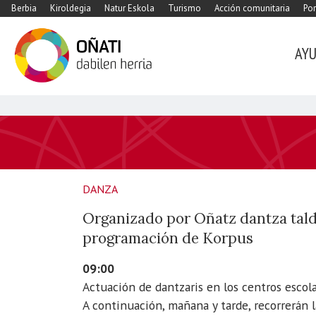
Berbia
Kiroldegia
Natur Eskola
Turismo
Acción comunitaria
Por
AY
https://www.xn-
-
oati-
gqa.eus/es/agenda/actuacion-
DANZA
de-
dantzaris-
Organizado por Oñatz dantza talde
en-
programación de Korpus
los-
09:00
centros-
Actuación de dantzaris en los centros escola
escolares
A continuación, mañana y tarde, recorrerán l
Actuación