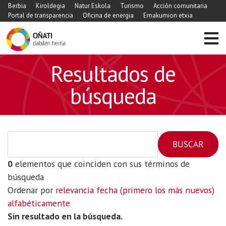
Berbia
Kiroldegia
Natur Eskola
Turismo
Acción comunitaria
Portal de transparencia
Oficina de energia
Emakumion etxia
Resultados de
búsqueda
0
elementos que coinciden con sus términos de
búsqueda
Ordenar por
relevancia
fecha (primero los más nuevos)
alfabéticamente
Sin resultado en la búsqueda.