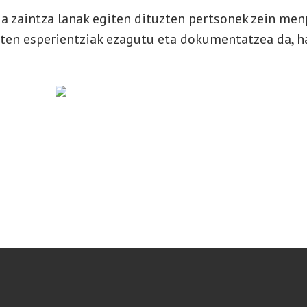
 zaintza lanak egiten dituzten pertsonek zein men
zten esperientziak ezagutu eta dokumentatzea da, h