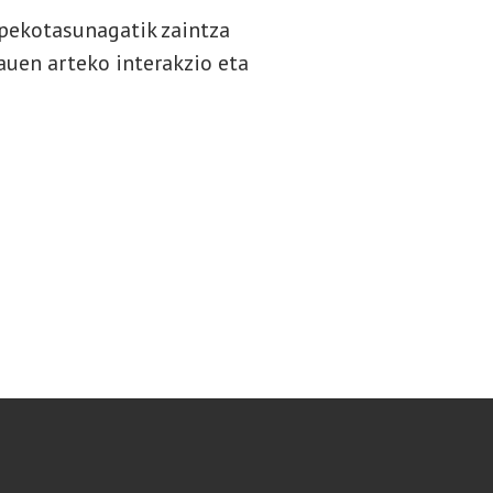
pekotasunagatik zaintza
auen arteko interakzio eta