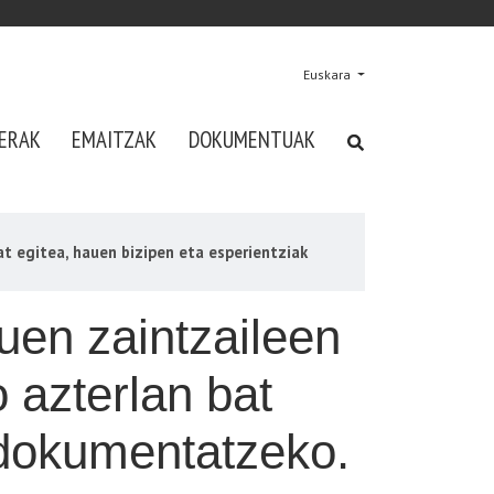
Euskara
ERAK
EMAITZAK
DOKUMENTUAK
t egitea, hauen bizipen eta esperientziak
uen zaintzaileen
 azterlan bat
 dokumentatzeko.