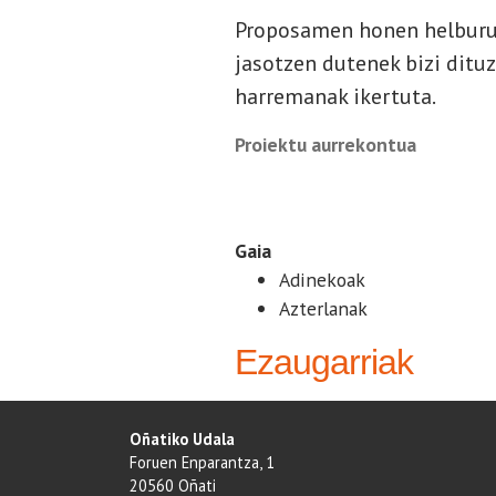
Proposamen honen helburua
jasotzen dutenek bizi ditu
harremanak ikertuta.
Proiektu aurrekontua
12.500 €
Gaia
Adinekoak
Azterlanak
Ezaugarriak
Oñatiko Udala
Foruen Enparantza, 1
20560 Oñati