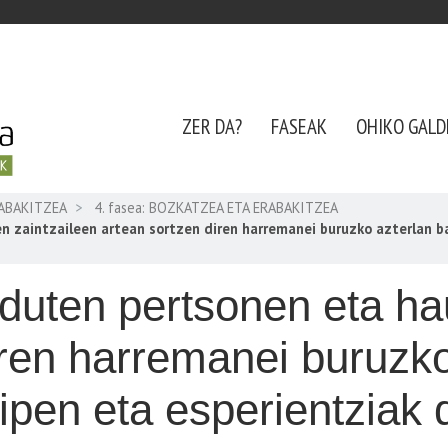
ZER DA?
FASEAK
OHIKO GALD
RABAKITZEA
4. fasea: BOZKATZEA ETA ERABAKITZEA
 zaintzaileen artean sortzen diren harremanei buruzko azterlan ba
 duten pertsonen eta ha
iren harremanei buruzko
zipen eta esperientziak