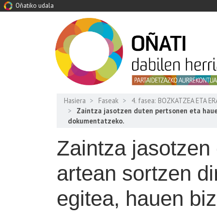
Oñatiko udala
Hasiera
Faseak
4. fasea: BOZKATZEA ETA E
Zaintza jasotzen duten pertsonen eta hauen
dokumentatzeko.
Zaintza jasotzen
artean sortzen d
egitea, hauen bi