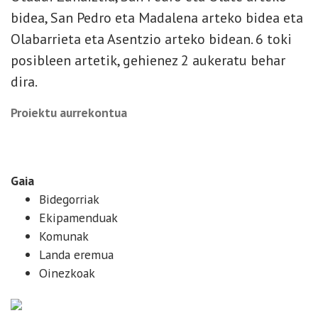
bidea, San Pedro eta Madalena arteko bidea eta
Olabarrieta eta Asentzio arteko bidean. 6 toki
posibleen artetik, gehienez 2 aukeratu behar
dira.
Proiektu aurrekontua
55.000 € komun bakoitza
Gaia
Bidegorriak
Ekipamenduak
Komunak
Landa eremua
Oinezkoak