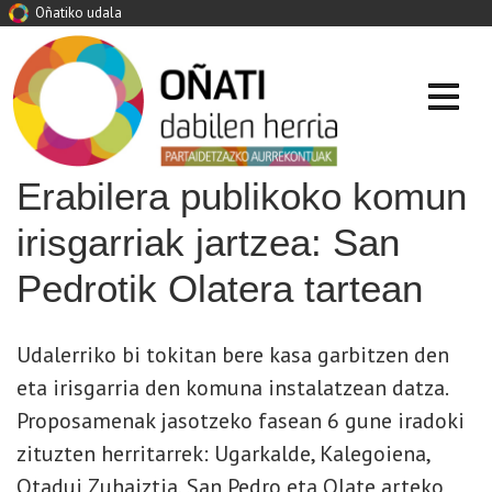
Oñatiko udala
Erabilera publikoko komun
irisgarriak jartzea: San
Pedrotik Olatera tartean
Udalerriko bi tokitan bere kasa garbitzen den
eta irisgarria den komuna instalatzean datza.
Proposamenak jasotzeko fasean 6 gune iradoki
zituzten herritarrek: Ugarkalde, Kalegoiena,
Otadui Zuhaiztia, San Pedro eta Olate arteko