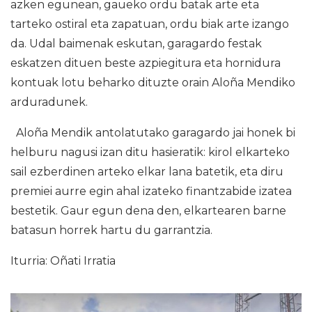
azken egunean, gaueko ordu batak arte eta
tarteko ostiral eta zapatuan, ordu biak arte izango
da. Udal baimenak eskutan, garagardo festak
eskatzen dituen beste azpiegitura eta hornidura
kontuak lotu beharko dituzte orain Aloña Mendiko
arduradunek.
Aloña Mendik antolatutako garagardo jai honek bi
helburu nagusi izan ditu hasieratik: kirol elkarteko
sail ezberdinen arteko elkar lana batetik, eta diru
premiei aurre egin ahal izateko finantzabide izatea
bestetik. Gaur egun dena den, elkartearen barne
batasun horrek hartu du garrantzia.
Iturria: Oñati Irratia