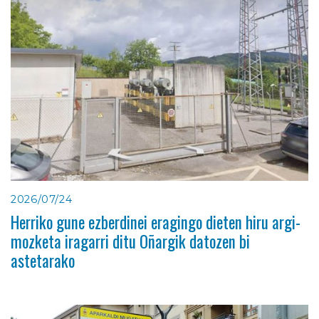
2026/07/24
Herriko gune ezberdinei eragingo dieten hiru argi-
mozketa iragarri ditu Oñargik datozen bi
astetarako