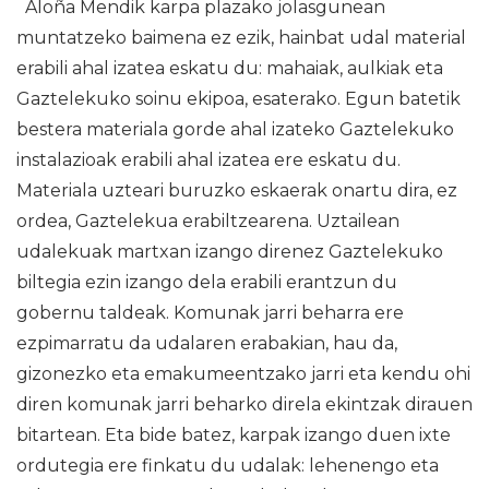
Aloña Mendik karpa plazako jolasgunean
muntatzeko baimena ez ezik, hainbat udal material
erabili ahal izatea eskatu du: mahaiak, aulkiak eta
Gaztelekuko soinu ekipoa, esaterako. Egun batetik
bestera materiala gorde ahal izateko Gaztelekuko
instalazioak erabili ahal izatea ere eskatu du.
Materiala uzteari buruzko eskaerak onartu dira, ez
ordea, Gaztelekua erabiltzearena. Uztailean
udalekuak martxan izango direnez Gaztelekuko
biltegia ezin izango dela erabili erantzun du
gobernu taldeak. Komunak jarri beharra ere
ezpimarratu da udalaren erabakian, hau da,
gizonezko eta emakumeentzako jarri eta kendu ohi
diren komunak jarri beharko direla ekintzak dirauen
bitartean. Eta bide batez, karpak izango duen ixte
ordutegia ere finkatu du udalak: lehenengo eta