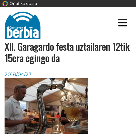
Oñatiko udala
XII. Garagardo festa uztailaren 12tik
15era egingo da
2018/04/23