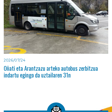
2026/07/24
Oñati eta Arantzazu arteko autobus zerbitzua
indartu egingo da uztailaren 31n