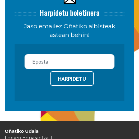
Harpidetu boletinera
Jaso emailez Oñatiko albisteak
astean behin!
HARPIDETU
Oñatiko Udala
Foruen Enparantza, 1