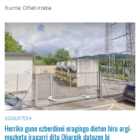
Iturria: Oñati irratia
2026/07/24
Herriko gune ezberdinei eragingo dieten hiru argi-
mozketa iragarri ditu Oñargik datozen bi