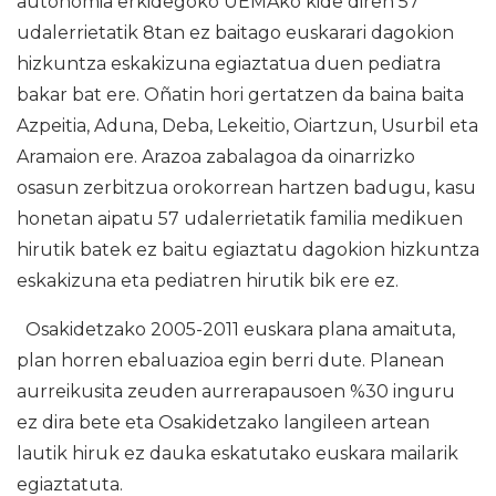
autonomia erkidegoko UEMAko kide diren 57
udalerrietatik 8tan ez baitago euskarari dagokion
hizkuntza eskakizuna egiaztatua duen pediatra
bakar bat ere. Oñatin hori gertatzen da baina baita
Azpeitia, Aduna, Deba, Lekeitio, Oiartzun, Usurbil eta
Aramaion ere. Arazoa zabalagoa da oinarrizko
osasun zerbitzua orokorrean hartzen badugu, kasu
honetan aipatu 57 udalerrietatik familia medikuen
hirutik batek ez baitu egiaztatu dagokion hizkuntza
eskakizuna eta pediatren hirutik bik ere ez.
Osakidetzako 2005-2011 euskara plana amaituta,
plan horren ebaluazioa egin berri dute. Planean
aurreikusita zeuden aurrerapausoen %30 inguru
ez dira bete eta Osakidetzako langileen artean
lautik hiruk ez dauka eskatutako euskara mailarik
egiaztatuta.