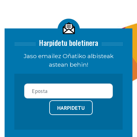
Harpidetu boletinera
Jaso emailez Oñatiko albisteak
astean behin!
HARPIDETU