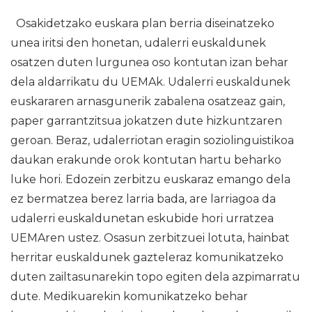
Osakidetzako euskara plan berria diseinatzeko
unea iritsi den honetan, udalerri euskaldunek
osatzen duten lurgunea oso kontutan izan behar
dela aldarrikatu du UEMAk. Udalerri euskaldunek
euskararen arnasgunerik zabalena osatzeaz gain,
paper garrantzitsua jokatzen dute hizkuntzaren
geroan. Beraz, udalerriotan eragin soziolinguistikoa
daukan erakunde orok kontutan hartu beharko
luke hori. Edozein zerbitzu euskaraz emango dela
ez bermatzea berez larria bada, are larriagoa da
udalerri euskaldunetan eskubide hori urratzea
UEMAren ustez. Osasun zerbitzuei lotuta, hainbat
herritar euskaldunek gazteleraz komunikatzeko
duten zailtasunarekin topo egiten dela azpimarratu
dute. Medikuarekin komunikatzeko behar