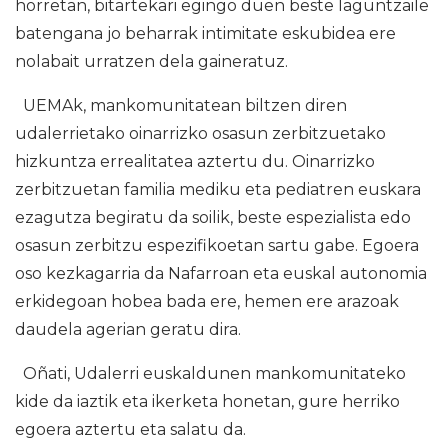
horretan, bitartekari egingo duen beste laguntzaile
batengana jo beharrak intimitate eskubidea ere
nolabait urratzen dela gaineratuz.
UEMAk, mankomunitatean biltzen diren
udalerrietako oinarrizko osasun zerbitzuetako
hizkuntza errealitatea aztertu du. Oinarrizko
zerbitzuetan familia mediku eta pediatren euskara
ezagutza begiratu da soilik, beste espezialista edo
osasun zerbitzu espezifikoetan sartu gabe. Egoera
oso kezkagarria da Nafarroan eta euskal autonomia
erkidegoan hobea bada ere, hemen ere arazoak
daudela agerian geratu dira.
Oñati, Udalerri euskaldunen mankomunitateko
kide da iaztik eta ikerketa honetan, gure herriko
egoera aztertu eta salatu da.