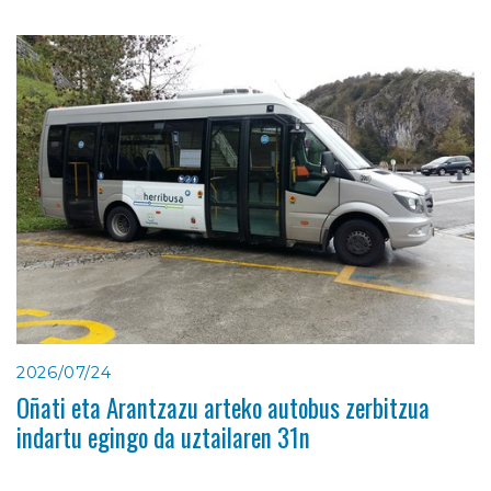
2026/07/24
Oñati eta Arantzazu arteko autobus zerbitzua
indartu egingo da uztailaren 31n