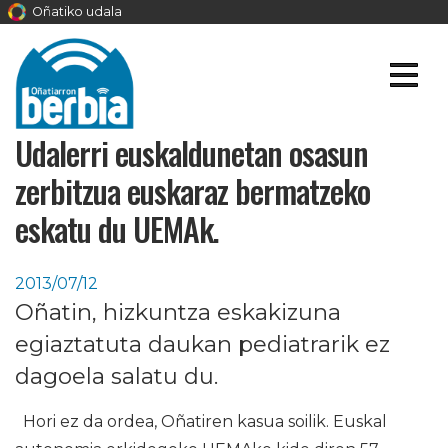
Oñatiko udala
Udalerri euskaldunetan osasun
zerbitzua euskaraz bermatzeko
eskatu du UEMAk.
2013/07/12
Oñatin, hizkuntza eskakizuna
egiaztatuta daukan pediatrarik ez
dagoela salatu du.
Hori ez da ordea, Oñatiren kasua soilik. Euskal