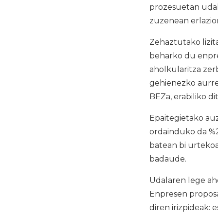
prozesuetan udala
zuzenean erlazio
Zehaztutako lizit
beharko du enpre
aholkularitza zer
gehienezko aurre
BEZa, erabiliko di
Epaitegietako auz
ordainduko da %2
batean bi urtekoa 
badaude.
Udalaren lege aho
Enpresen proposa
diren irizpideak: