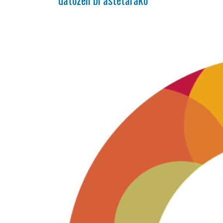
datozen bi astetarako