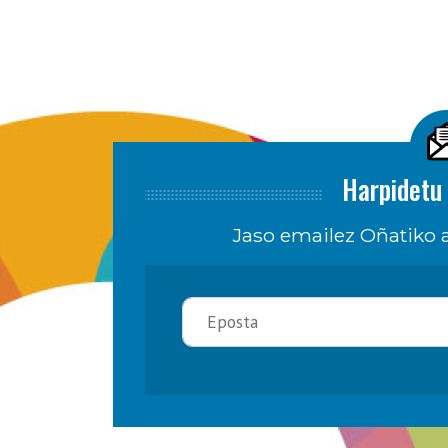
Harpidetu 
Jaso emailez Oñatiko a