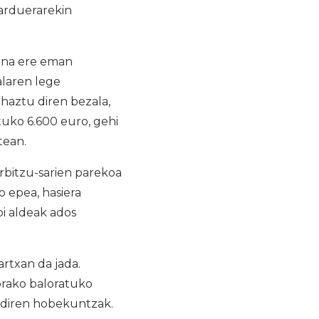
jarduerarekin
zena ere eman
alaren lege
haztu diren bezala,
tuko 6.600 euro, gehi
tean.
rbitzu-sarien parekoa
 epea, hasiera
bi aldeak ados
artxan da jada.
orako baloratuko
n diren hobekuntzak.