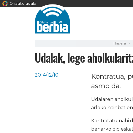
Oñatiko udala
Hasiera
Udalak, lege aholkularit
2014/12/10
Kontratua, p
asmo da.
Udalaren aholkula
arloko hainbat en
Kontratatu nahi d
beharko dio eskat