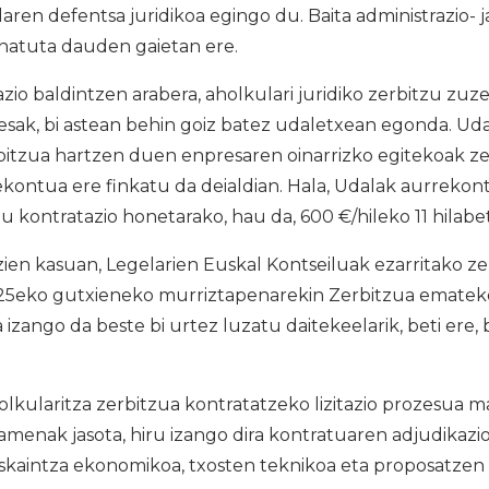
ren defentsa juridikoa egingo du. Baita administrazio- 
natuta dauden gaietan ere.
azio baldintzen arabera, aholkulari juridiko zerbitzu zu
sak, bi astean behin goiz batez udaletxean egonda. Ud
bitzua hartzen duen enpresaren oinarrizko egitekoak ze
kontua ere finkatu da deialdian. Hala, Udalak aurrekon
tu kontratazio honetarako, hau da, 600 €/hileko 11 hilabe
ien kasuan, Legelarien Euskal Kontseiluak ezarritako ze
5eko gutxieneko murriztapenarekin Zerbitzua emateko
izango da beste bi urtez luzatu daitekeelarik, beti ere, 
lkularitza zerbitzua kontratatzeko lizitazio prozesua m
menak jasota, hiru izango dira kontratuaren adjudikazi
 eskaintza ekonomikoa, txosten teknikoa eta proposatze