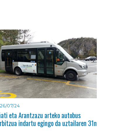
26/07/24
ati eta Arantzazu arteko autobus
rbitzua indartu egingo da uztailaren 31n