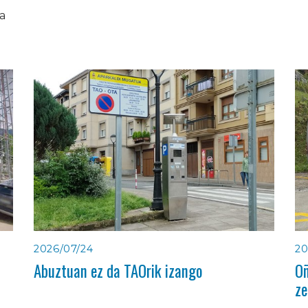
ia
2026/07/24
20
Abuztuan ez da TAOrik izango
Oñ
ze