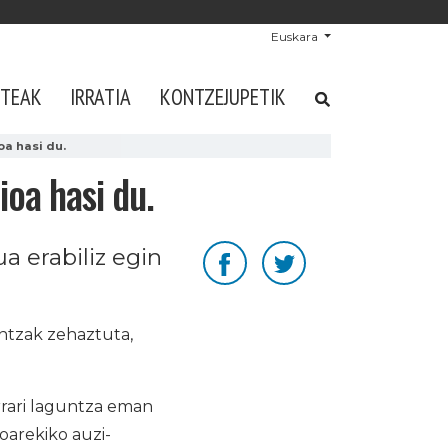
Euskara
STEAK
IRRATIA
KONTZEJUPETIK
oa hasi du.
ioa hasi du.
a erabiliz egin
intzak zehaztuta,
rrari laguntza eman
oarekiko auzi-