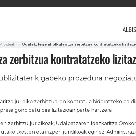
ALBI
Albisteak
Udalak, lege aholkularitza zerbitzua kontratatzeko lizitazi
za zerbitzua kontratatzeko lizitaz
ublizitaterik gabeko prozedura negoziatu
ritza juridiko zerbitzuaren kontratua bideratzeko bald
presa gonbidatu dira lizitazioan parte hartzera.
en zerbitzu juridikoak, Udalbatzaren Idazkaritza Oroko
utako txosten eta irizpen juridikoak eginez. Administrazi