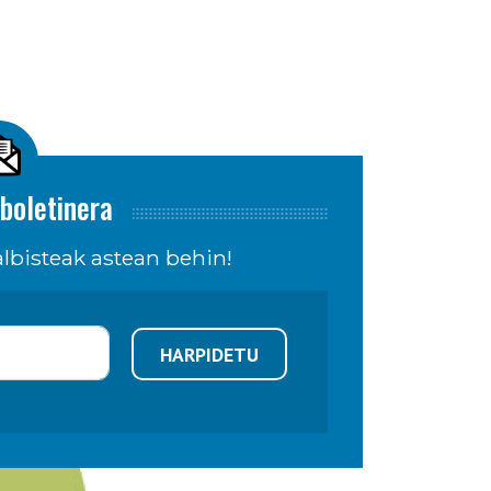
boletinera
lbisteak astean behin!
HARPIDETU