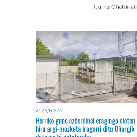
Iturria: Oñati irrat
2026/07/24
Herriko gune ezberdinei eragingo dieten
hiru argi-mozketa iragarri ditu Oñargik