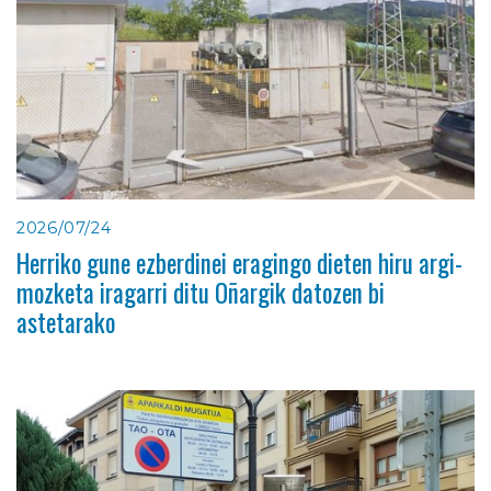
2026/07/24
Herriko gune ezberdinei eragingo dieten hiru argi-
mozketa iragarri ditu Oñargik datozen bi
astetarako