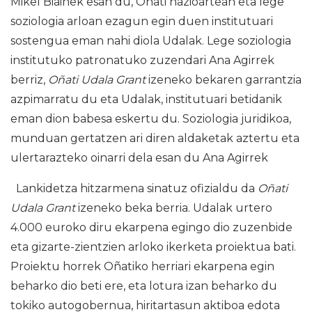
Mikel Biainek esan du, Oñati nazioartean eta lege
soziologia arloan ezagun egin duen institutuari
sostengua eman nahi diola Udalak. Lege soziologia
institutuko patronatuko zuzendari Ana Agirrek
berriz,
Oñati Udala Grant
izeneko bekaren garrantzia
azpimarratu du eta Udalak, institutuari betidanik
eman dion babesa eskertu du. Soziologia juridikoa,
munduan gertatzen ari diren aldaketak aztertu eta
ulertarazteko oinarri dela esan du Ana Agirrek
Lankidetza hitzarmena sinatuz ofizialdu da
Oñati
Udala Grant
izeneko beka berria. Udalak urtero
4.000 euroko diru ekarpena egingo dio zuzenbide
eta gizarte-zientzien arloko ikerketa proiektua bati.
Proiektu horrek Oñatiko herriari ekarpena egin
beharko dio beti ere, eta lotura izan beharko du
tokiko autogobernua, hiritartasun aktiboa edota