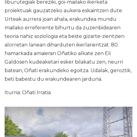
liburutegiak bereziki, goi-mailako ikerketa
proiektuak gauzatzeko aukera eskaintzen dute.
Urteak aurrera joan ahala, erakundea mundu
mailako erreferente bihurtu da zuzenbidearen
teoria nahiz soziologia eta beste gizarte-zientzien
alorretan lanean diharduten ikerlarientzat. 80.
hamarkada amaieran Oñatiko alkate zen Eli
Galdosen kudeaketari esker bilakatu zen, neurri
batean, Oñati erakundeko egoitza. Udalak, geroztik,
beti babestu du erakundearen jarduna.
Iturria: Oñati Irratia