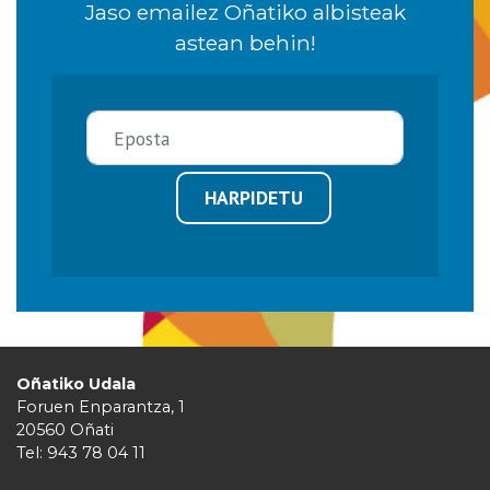
Jaso emailez Oñatiko albisteak
astean behin!
HARPIDETU
Oñatiko Udala
Foruen Enparantza, 1
20560 Oñati
Tel: 943 78 04 11