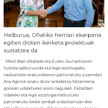
Helburua, Oñatiko herriari ekarpena
egiten dioten ikerketa proiektuak
sustatzea da
Mikel Biain alkateak eta Eusko Jaurlaritzaren
Justizia sailburuorde eta lege soziologiako
nazioarteko erakundearen patronatuko zuzendari
Ana Agirrek sinatu dute lankidetza-hitzarmena
goizean udaletxeko areto nagusian. Ekitaldian
Udaleko eta lege soziologia institutuko
patronatuko beste zenbait ordezkari izan dira.