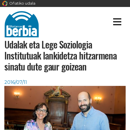
Oñatiko udala
Udalak eta Lege Soziologia
Institutuak lankidetza hitzarmena
sinatu dute gaur goizean
2016/07/11