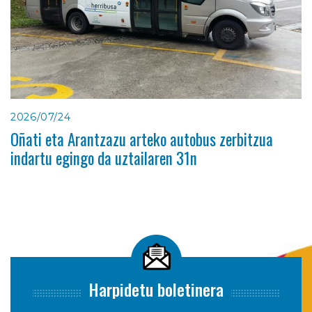
2026/07/24
Oñati eta Arantzazu arteko autobus zerbitzua
indartu egingo da uztailaren 31n
Harpidetu boletinera