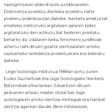
naziogintzaren alderdi sozio-juridikoarekin.
Doktoretza-proiektu, ikerketa-proiektu nahiz
proiektu praktikoa izan daiteke. Ikerketa amaitutzat
emateko, institutuko argitalpen sailaren bidez
argitaratuko den artikulu bat bederen prestatu
beharko da. Udalaren beka, fenomeno juridikoak
aztertu nahi dituen gizarte zientzialarien arteko
nazioarteko lankidetza-proiektuetara ere bideratu
daiteke.
Lege Soziologia Institutua 1988an sortu zuten
Eusko Jaurlaritzak eta Lege Soziologiako Ikerketa
Batzordeak elkarlanean. Eskaintzen dituen
jardueren artean, master ofizial bat, lege
soziologiaren arloko zientzia-mintegiak eta hainbat
zientzia-agerkari daude. Bere instalazioek,