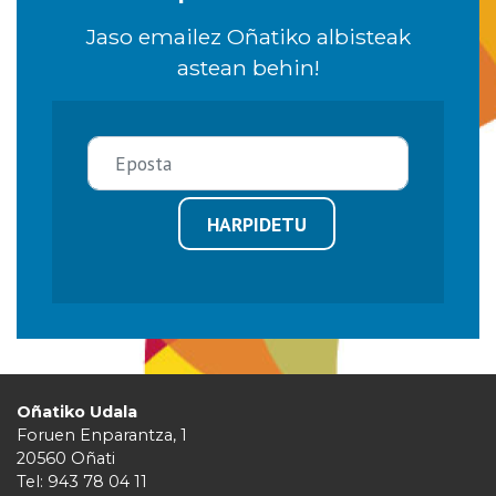
Jaso emailez Oñatiko albisteak
astean behin!
HARPIDETU
Oñatiko Udala
Foruen Enparantza, 1
20560 Oñati
Tel: 943 78 04 11