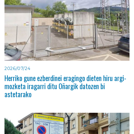
2026/07/24
Herriko gune ezberdinei eragingo dieten hiru argi-
mozketa iragarri ditu Oñargik datozen bi
astetarako