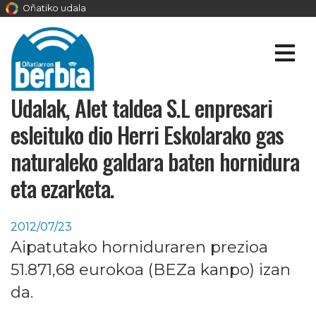
Oñatiko udala
Udalak, Alet taldea S.L enpresari
esleituko dio Herri Eskolarako gas
naturaleko galdara baten hornidura
eta ezarketa.
2012/07/23
Aipatutako horniduraren prezioa
51.871,68 eurokoa (BEZa kanpo) izan
da.