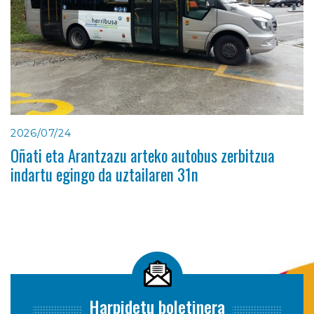
2026/07/24
Oñati eta Arantzazu arteko autobus zerbitzua
indartu egingo da uztailaren 31n
Harpidetu boletinera