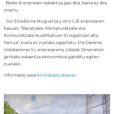
Beste bi enpresen eskaintza jaso dira, baina ez dira
onartu.
Jon Etxeberria Muguerza y otro C.B. enpresaren
kasuan, “Banatzaile, Merkaturatzaile eta
Kontsumitzaile Kualifikatuen Erregistroan alta
hartua” zuela ez zuelako egiaztatu. Eta Danena
Instalaciones S.L enpresarena, Udalak Oinarrietan
jarritako eskaintza ekonomikoa gainditu egiten
zuelako.
Informazio osoa
kontratazio atalean
.