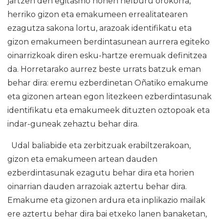
jartzen den egitasmo honen helburu orokorra,
herriko gizon eta emakumeen errealitatearen
ezagutza sakona lortu, arazoak identifikatu eta
gizon emakumeen berdintasunean aurrera egiteko
oinarrizkoak diren esku-hartze eremuak definitzea
da. Horretarako aurrez beste urrats batzuk eman
behar dira: eremu ezberdinetan Oñatiko emakume
eta gizonen artean egon litezkeen ezberdintasunak
identifikatu eta emakumeek dituzten oztopoak eta
indar-guneak zehaztu behar dira.
Udal baliabide eta zerbitzuak erabiltzerakoan,
gizon eta emakumeen artean dauden
ezberdintasunak ezagutu behar dira eta horien
oinarrian dauden arrazoiak aztertu behar dira.
Emakume eta gizonen ardura eta inplikazio mailak
ere aztertu behar dira bai etxeko lanen banaketan,