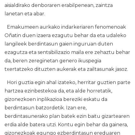
aisialdirako denboraren erabilpenean, zaintza
lanetan eta abar.
Emakumeen aurkako indarkeriaren fenomenoak
Oñatin duen izaera ezagutu behar da eta udaleko
langileek berdintasun gaien inguruan duten
ezagutza eta sentsibilizazio maila ere zehaztu behar
da, beren zereginetan genero ikuspegia
txertatzeko dituzten aukerak eta zailtasunak jasoz.
Hori guztia egin ahal izateko, herritar guztien parte
hartzea ezinbestekoa da, eta alde horretatik,
gizonezkoen inplikazioa bereziki eskatu da
berdintasun batzordetik. Izan ere,
berdintasunerako plan batek ezin baitu gizartearen
erdia alde batera utzi. Kontu egin behar da gainera,
gizonezkoak egungo ezberdintasun ereduaren