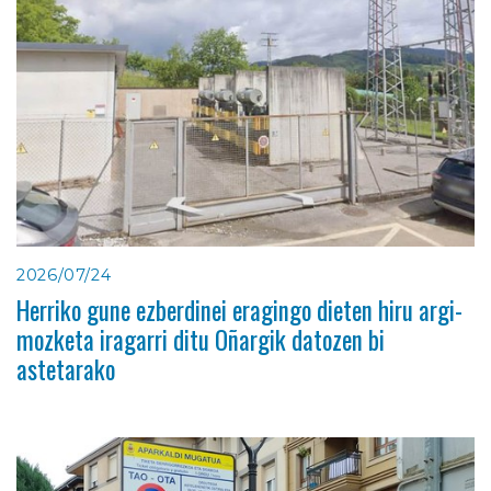
2026/07/24
Herriko gune ezberdinei eragingo dieten hiru argi-
mozketa iragarri ditu Oñargik datozen bi
astetarako