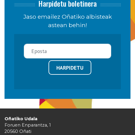
Harpidetu boletinera
Jaso emailez Oñatiko albisteak
astean behin!
HARPIDETU
Oñatiko Udala
Foruen Enparantza, 1
20560 Oñati