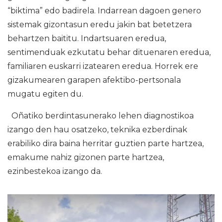
“biktima” edo badirela. Indarrean dagoen genero
sistemak gizontasun eredu jakin bat betetzera
behartzen baititu. Indartsuaren eredua,
sentimenduak ezkutatu behar dituenaren eredua,
familiaren euskarri izatearen eredua. Horrek ere
gizakumearen garapen afektibo-pertsonala
mugatu egiten du.
Oñatiko berdintasunerako lehen diagnostikoa
izango den hau osatzeko, teknika ezberdinak
erabiliko dira baina herritar guztien parte hartzea,
emakume nahiz gizonen parte hartzea,
ezinbestekoa izango da.