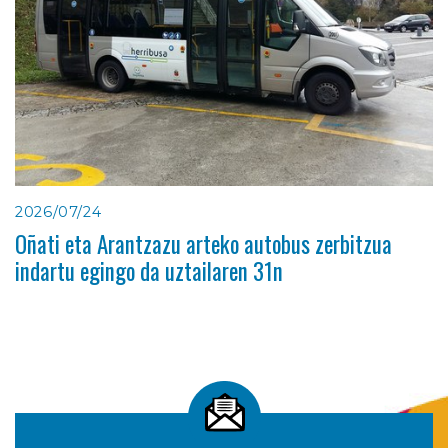
2026/07/24
Oñati eta Arantzazu arteko autobus zerbitzua
indartu egingo da uztailaren 31n