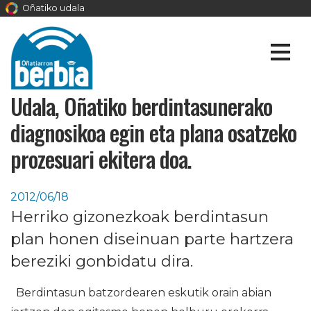
Oñatiko udala
Udala, Oñatiko berdintasunerako
diagnosikoa egin eta plana osatzeko
prozesuari ekitera doa.
2012/06/18
Herriko gizonezkoak berdintasun
plan honen diseinuan parte hartzera
bereziki gonbidatu dira.
Berdintasun batzordearen eskutik orain abian