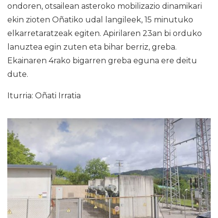
ondoren, otsailean asteroko mobilizazio dinamikari
ekin zioten Oñatiko udal langileek, 15 minutuko
elkarretaratzeak egiten. Apirilaren 23an bi orduko
lanuztea egin zuten eta bihar berriz, greba.
Ekainaren 4rako bigarren greba eguna ere deitu
dute.
Iturria: Oñati Irratia