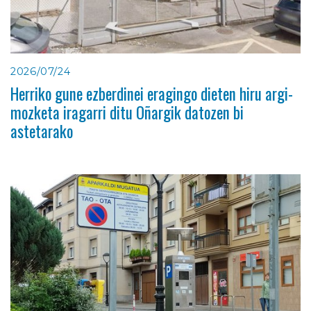
2026/07/24
Herriko gune ezberdinei eragingo dieten hiru argi-
mozketa iragarri ditu Oñargik datozen bi
astetarako