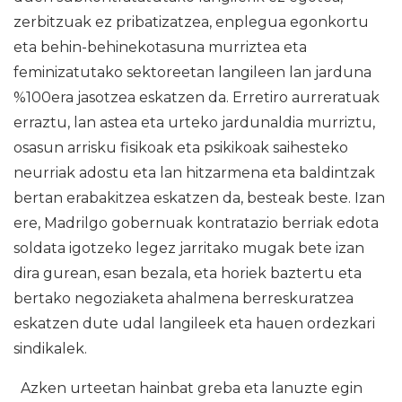
zerbitzuak ez pribatizatzea, enplegua egonkortu
eta behin-behinekotasuna murriztea eta
feminizatutako sektoreetan langileen lan jarduna
%100era jasotzea eskatzen da. Erretiro aurreratuak
erraztu, lan astea eta urteko jardunaldia murriztu,
osasun arrisku fisikoak eta psikikoak saihesteko
neurriak adostu eta lan hitzarmena eta baldintzak
bertan erabakitzea eskatzen da, besteak beste. Izan
ere, Madrilgo gobernuak kontratazio berriak edota
soldata igotzeko legez jarritako mugak bete izan
dira gurean, esan bezala, eta horiek baztertu eta
bertako negoziaketa ahalmena berreskuratzea
eskatzen dute udal langileek eta hauen ordezkari
sindikalek.
Azken urteetan hainbat greba eta lanuzte egin