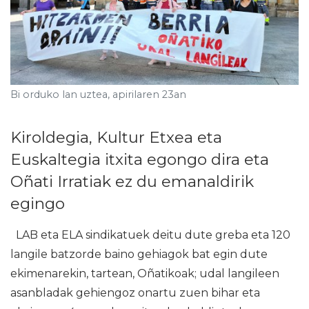
Bi orduko lan uztea, apirilaren 23an
Kiroldegia, Kultur Etxea eta
Euskaltegia itxita egongo dira eta
Oñati Irratiak ez du emanaldirik
egingo
LAB eta ELA sindikatuek deitu dute greba eta 120
langile batzorde baino gehiagok bat egin dute
ekimenarekin, tartean, Oñatikoak; udal langileen
asanbladak gehiengoz onartu zuen bihar eta