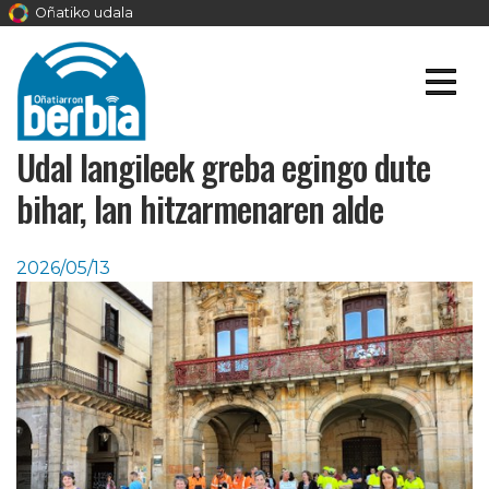
Oñatiko udala
Udal langileek greba egingo dute
bihar, lan hitzarmenaren alde
2026/05/13