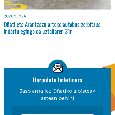
2026/07/24
Oñati eta Arantzazu arteko autobus zerbitzua
indartu egingo da uztailaren 31n
Harpidetu boletinera
Jaso emailez Oñatiko albisteak
astean behin!