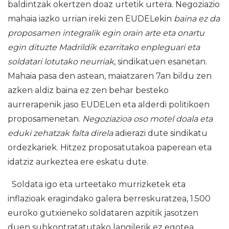
baldintzak okertzen doaz urtetik urtera. Negoziazio
mahaia iazko urrian ireki zen EUDELekin
baina ez da
proposamen integralik egin orain arte eta onartu
egin dituzte Madrildik ezarritako enpleguari eta
soldatari lotutako neurriak
, sindikatuen esanetan.
Mahaia pasa den astean, maiatzaren 7an bildu zen
azken aldiz baina ez zen behar besteko
aurrerapenik jaso EUDELen eta alderdi politikoen
proposamenetan.
Negoziazioa oso motel doala eta
eduki zehatzak falta direla
adierazi dute sindikatu
ordezkariek. Hitzez proposatutakoa paperean eta
idatziz aurkeztea ere eskatu dute.
Soldata igo eta urteetako murrizketek eta
inflazioak eragindako galera berreskuratzea, 1.500
euroko gutxieneko soldataren azpitik jasotzen
duen subkontratatutako langilerik ez egotea,