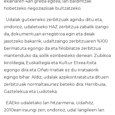
ekainaren 4an greba egitea, lan baldintzak
hobetzeko negoziazioak bultzatzeko.
Udalak gutxieneko zerbitzuak agindu ditu eta,
ondorioz, udaletxeko HAZ zerbitzua zabalik izango
da, dokumentuan erregistroa egin eta deiak
jasotzeko bakarrik, udaltzaingo zerbitzuaren %100
bermatuta egongo da eta hilobiratze zerbitzua
mantenduko da, soilik ezinbesteko denean. Zubikoa
kiroldegia, Euskaltegia eta Kultur Etxea itxita
egongo dira eta Oñati Irratiak ez du irratsaiorik
egingo bihar. Aldiz, udalak azpikontratatuta dituen
zerbitzuak normaltasunez beteko dira: Herribusa,
Gaztelekua eta Ludoteka.
EAEko udaletako lan hitzarmena,
Udalhitz
,
2010ean iraungi zen, ondorioz, udal langileen lan