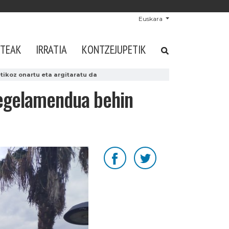
Euskara
STEAK
IRRATIA
KONTZEJUPETIK
ikoz onartu eta argitaratu da
regelamendua behin