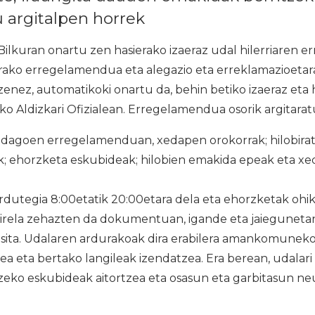
u argitalpen horrek
ilkuran onartu zen hasierako izaeraz udal hilerriaren e
ko erregelamendua eta alegazio eta erreklamazioetarak
 zenez, automatikoki onartu da, behin betiko izaeraz eta 
 Aldizkari Ofizialean. Erregelamendua osorik argitarat
dagoen erregelamenduan, xedapen orokorrak; hilobirat
k; ehorzketa eskubideak; hilobien emakida epeak eta x
ordutegia 8:00etatik 20:00etara dela eta ehorzketak ohi
irela zehazten da dokumentuan, igande eta jaiegunetan
tsita. Udalaren ardurakoak dira erabilera amankomuneko
zea eta bertako langileak izendatzea. Era berean, udalari
tzeko eskubideak aitortzea eta osasun eta garbitasun ne