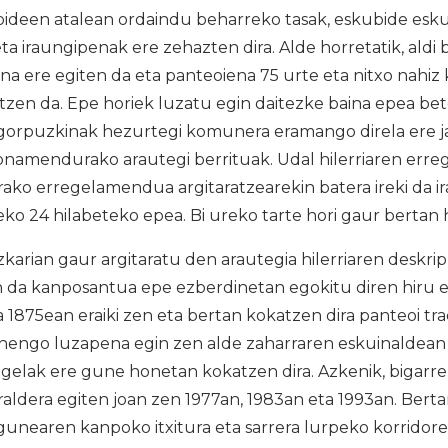
deen atalean ordaindu beharreko tasak, eskubide esk
ta iraungipenak ere zehazten dira. Alde horretatik, aldi
a ere egiten da eta panteoiena 75 urte eta nitxo nahiz
tzen da. Epe horiek luzatu egin daitezke baina epea be
 gorpuzkinak hezurtegi komunera eramango direla ere 
ionamendurako arautegi berrituak. Udal hilerriaren erre
ko erregelamendua argitaratzearekin batera ireki da i
ko 24 hilabeteko epea. Bi ureko tarte hori gaur bertan 
arian gaur argitaratu den arautegia hilerriaren deskrip
n da kanposantua epe ezberdinetan egokitu diren hiru
 1875ean eraiki zen eta bertan kokatzen dira panteoi trad
ehengo luzapena egin zen alde zaharraren eskuinaldean e
u gelak ere gune honetan kokatzen dira. Azkenik, bigarr
aldera egiten joan zen 1977an, 1983an eta 1993an. Bert
unearen kanpoko itxitura eta sarrera lurpeko korridore