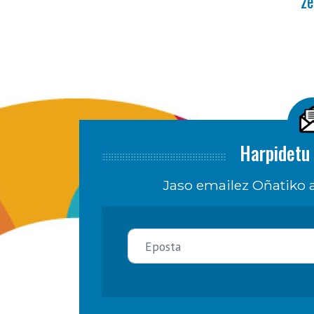
ze
Harpidetu 
Jaso emailez Oñatiko a