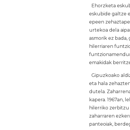
Ehorzketa eskubi
eskubide galtze e
epeen zehaztapen
urtekoa dela aipa
asmorik ez bada,
hilerriaren funtz
funtzionamendura
emakidak berritze
Gipuzkoako aldizk
eta hala zehazte
dutela. Zaharrena
kapera. 1967an, l
hilerriko zerbitz
zaharraren ezkerr
panteoiak, berdeg