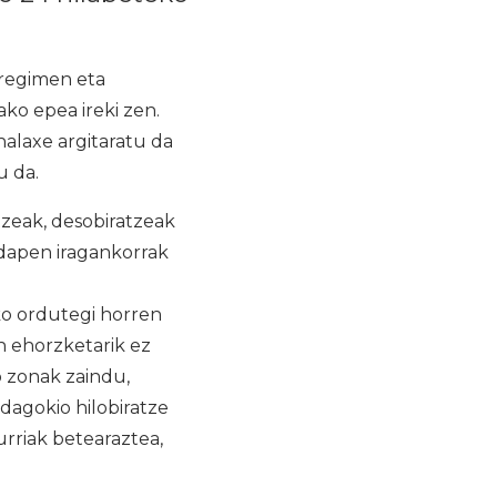
rregimen eta
o epea ireki zen.
halaxe argitaratu da
u da.
zeak, desobiratzeak
edapen iragankorrak
ko ordutegi horren
 ehorzketarik ez
 zonak zaindu,
 dagokio hilobiratze
urriak betearaztea,