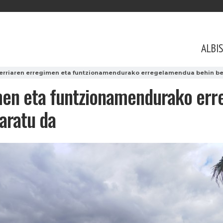
ALBI
lerriaren erregimen eta funtzionamendurako erregelamendua behin bet
imen eta funtzionamendurako er
taratu da