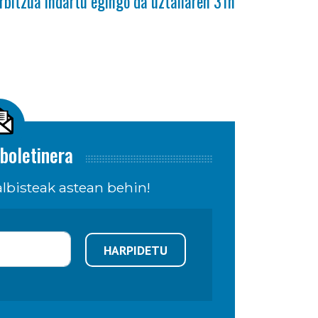
rbitzua indartu egingo da uztailaren 31n
boletinera
lbisteak astean behin!
HARPIDETU