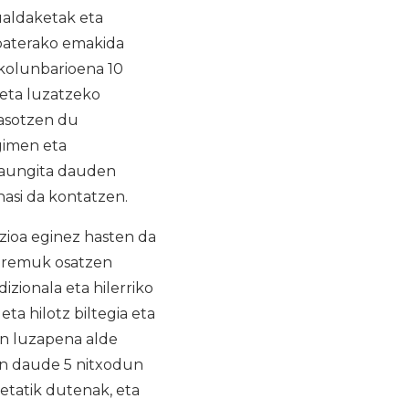
ualdaketak eta
 baterako emakida
 kolunbarioena 10
teta luzatzeko
jasotzen du
gimen eta
raungita dauden
hasi da kontatzen.
zioa eginez hasten da
 eremuk osatzen
izionala eta hilerriko
ta hilotz biltegia eta
en luzapena alde
an daude 5 nitxodun
etatik dutenak, eta