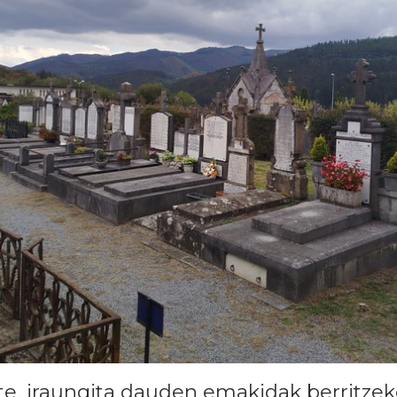
e, iraungita dauden emakidak berritzek