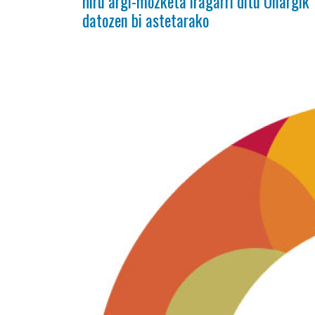
hiru argi-mozketa iragarri ditu Oñargik
datozen bi astetarako