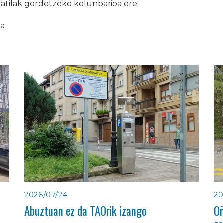
xatilak gordetzeko kolunbarioa ere.
ia
2026/07/24
20
Abuztuan ez da TAOrik izango
Oñ