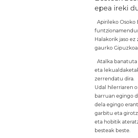
epea ireki d
Apirileko Osoko B
funtzionamendura
Halakorik jaso ez
gaurko Gipuzkoako
Atalka banatuta 
eta lekualdaketa
zerrendatu dira.
Udal hilerriaren 
barruan egingo d
dela egingo eran
garbitu eta girot
eta hobitik atera
besteak beste.