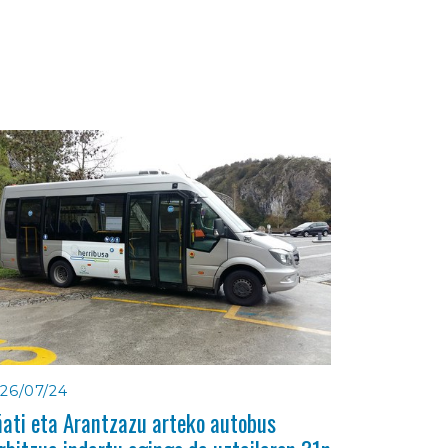
26/07/24
ati eta Arantzazu arteko autobus