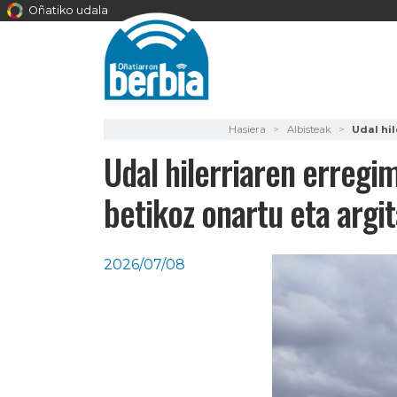
Oñatiko udala
Hasiera
Albisteak
Udal hi
Udal hilerriaren erreg
betikoz onartu eta argi
2026/07/08