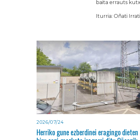
baita errauts kut
Iturria: Oñati Irrat
2026/07/24
Herriko gune ezberdinei eragingo dieten