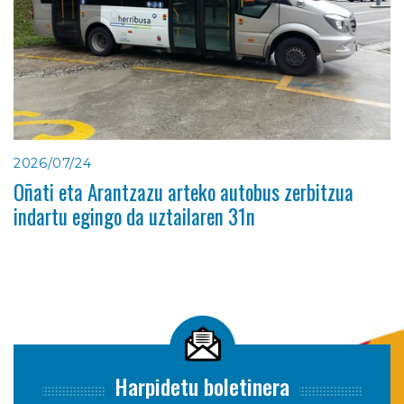
2026/07/24
Oñati eta Arantzazu arteko autobus zerbitzua
indartu egingo da uztailaren 31n
Harpidetu boletinera