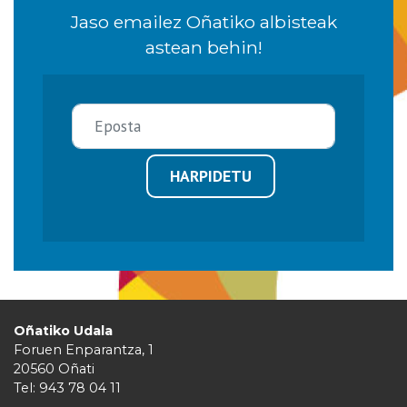
Jaso emailez Oñatiko albisteak
astean behin!
HARPIDETU
Oñatiko Udala
Foruen Enparantza, 1
20560 Oñati
Tel: 943 78 04 11