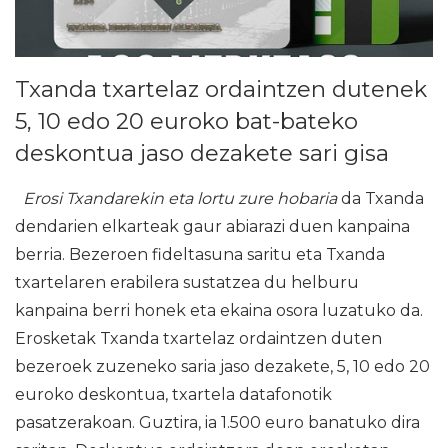
Txanda txartelaz ordaintzen dutenek
5, 10 edo 20 euroko bat-bateko
deskontua jaso dezakete sari gisa
Erosi Txandarekin eta lortu zure hobaria
da Txanda
dendarien elkarteak gaur abiarazi duen kanpaina
berria. Bezeroen fideltasuna saritu eta Txanda
txartelaren erabilera sustatzea du helburu
kanpaina berri honek eta ekaina osora luzatuko da.
Erosketak Txanda txartelaz ordaintzen duten
bezeroek zuzeneko saria jaso dezakete, 5, 10 edo 20
euroko deskontua, txartela datafonotik
pasatzerakoan. Guztira, ia 1.500 euro banatuko dira