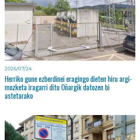
2026/07/24
Herriko gune ezberdinei eragingo dieten hiru argi-
mozketa iragarri ditu Oñargik datozen bi
astetarako