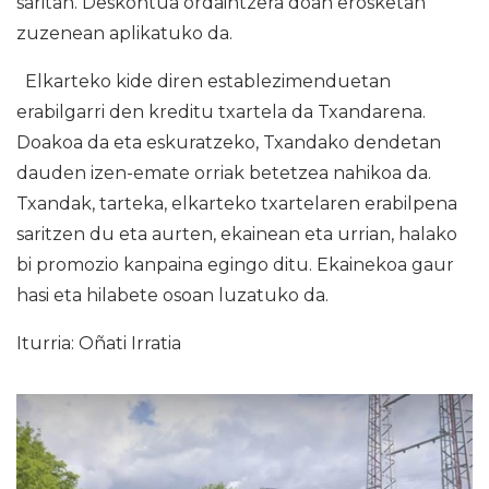
saritan. Deskontua ordaintzera doan erosketan
zuzenean aplikatuko da.
Elkarteko kide diren establezimenduetan
erabilgarri den kreditu txartela da Txandarena.
Doakoa da eta eskuratzeko, Txandako dendetan
dauden izen-emate orriak betetzea nahikoa da.
Txandak, tarteka, elkarteko txartelaren erabilpena
saritzen du eta aurten, ekainean eta urrian, halako
bi promozio kanpaina egingo ditu. Ekainekoa gaur
hasi eta hilabete osoan luzatuko da.
Iturria: Oñati Irratia