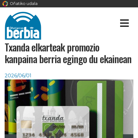
Oñatiko udala
Txanda elkarteak promozio
kanpaina berria egingo du ekainean
2026/06/01