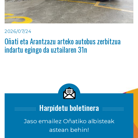
2026/07/24
Oñati eta Arantzazu arteko autobus zerbitzua
indartu egingo da uztailaren 31n
Harpidetu boletinera
Jaso emailez Oñatiko albisteak
astean behin!