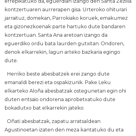
errepikatuko da, eguerdian izango den Santa Zezilia
kontzertuaren aurrerapen gisa. Urteroko ohiturari
jarraituz, domekan, Parrokiako koruek, emakumez
eta gizonezkoenak parte hartuko dute bandaren
kontzertuan. Santa Ana aretoan izango da
eguerdiko ordu bata laurden gutxitan. Ondoren,
denok elkarrekin, lagun arteko bazkaria egingo
dute.
Herriko beste abesbatzek erei zango dute
emanaldi berezi eta ospakizunik. Pake Leku
elkarteko Aloña abesbatzak ostegunetan egin ohi
duten entsaio ondorena aprobetxatuko dute
bokadutxo bat elkarrekin jateko.
Oñati abesbatzak, zapatu arratsaldean
Agustinoetan izaten den meza kantatuko du eta