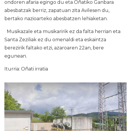
ondoren afaria egingo du eta Oñatiko Ganbara
abesbatzak berriz, zapatuan zita Avilesen du,
bertako nazioarteko abesbatzen lehiaketan.
Musikazale eta musikaririk ez da falta herrian eta
Santa Zeziliak ez du omenaldi eta eskaintza
berezirik faltako etzi, azaroaren 22an, bere
egunean.
Iturria: Oñati irratia