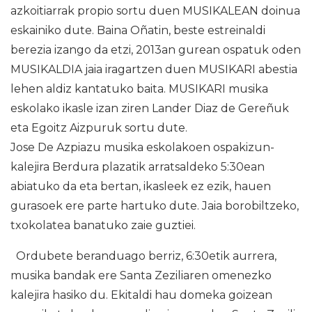
azkoitiarrak propio sortu duen MUSIKALEAN doinua
eskainiko dute. Baina Oñatin, beste estreinaldi
berezia izango da etzi, 2013an gurean ospatuk oden
MUSIKALDIA jaia iragartzen duen MUSIKARI abestia
lehen aldiz kantatuko baita. MUSIKARI musika
eskolako ikasle izan ziren Lander Diaz de Gereñuk
eta Egoitz Aizpuruk sortu dute.
Jose De Azpiazu musika eskolakoen ospakizun-
kalejira Berdura plazatik arratsaldeko 5:30ean
abiatuko da eta bertan, ikasleek ez ezik, hauen
gurasoek ere parte hartuko dute. Jaia borobiltzeko,
txokolatea banatuko zaie guztiei.
Ordubete beranduago berriz, 6:30etik aurrera,
musika bandak ere Santa Zeziliaren omenezko
kalejira hasiko du. Ekitaldi hau domeka goizean