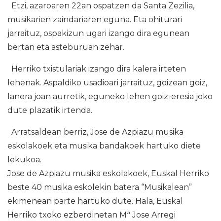
Etzi, azaroaren 22an ospatzen da Santa Zezilia,
musikarien zaindariaren eguna. Eta ohiturari
jarraituz, ospakizun ugari izango dira egunean
bertan eta asteburuan zehar.
Herriko txistulariak izango dira kalera irteten
lehenak. Aspaldiko usadioari jarraituz, goizean goiz,
lanera joan aurretik, eguneko lehen goiz-eresia joko
dute plazatik irtenda.
Arratsaldean berriz, Jose de Azpiazu musika
eskolakoek eta musika bandakoek hartuko diete
lekukoa.
Jose de Azpiazu musika eskolakoek, Euskal Herriko
beste 40 musika eskolekin batera “Musikalean”
ekimenean parte hartuko dute. Hala, Euskal
Herriko txoko ezberdinetan Mª Jose Arregi