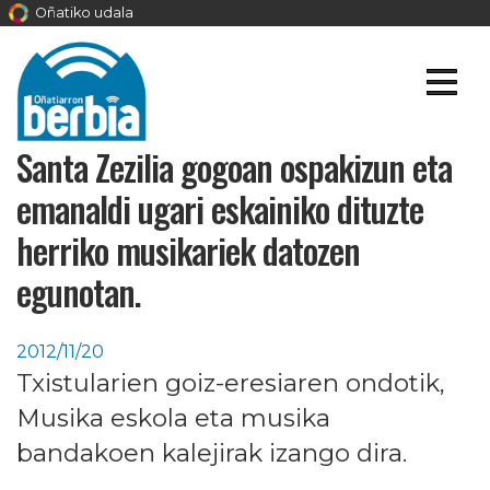
Oñatiko udala
Santa Zezilia gogoan ospakizun eta
emanaldi ugari eskainiko dituzte
herriko musikariek datozen
egunotan.
2012/11/20
Txistularien goiz-eresiaren ondotik,
Musika eskola eta musika
bandakoen kalejirak izango dira.