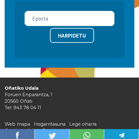
HARPIDETU
Oñatiko Udala
Foruen Enparantza, 1
20560 Oñati
Tel: 943 78 04 11
Web mapa
Irisgarritasuna
Lege oharra
Cookie politika
Barruko informazio kanala