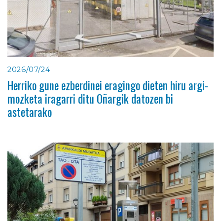
2026/07/24
Herriko gune ezberdinei eragingo dieten hiru argi-
mozketa iragarri ditu Oñargik datozen bi
astetarako