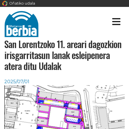
Oñatiko udala
San Lorentzoko 11. areari dagozkion
irisgarritasun lanak esleipenera
atera ditu Udalak
2025/07/01