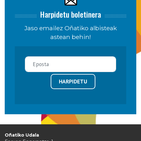
Harpidetu boletinera
Jaso emailez Oñatiko albisteak
astean behin!
HARPIDETU
Oñatiko Udala