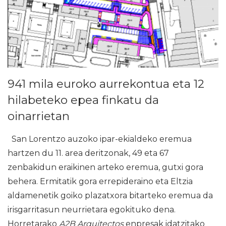
941 mila euroko aurrekontua eta 12
hilabeteko epea finkatu da
oinarrietan
San Lorentzo auzoko ipar-ekialdeko eremua
hartzen du 11. area deritzonak, 49 eta 67
zenbakidun eraikinen arteko eremua, gutxi gora
behera. Ermitatik gora errepideraino eta Eltzia
aldamenetik goiko plazatxora bitarteko eremua da
irisgarritasun neurrietara egokituko dena.
Horretarako
A2B Arquitectos
enpresak idatzitako