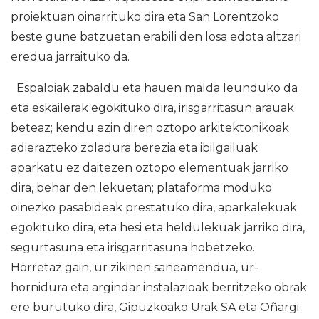
proiektuan oinarrituko dira eta San Lorentzoko
beste gune batzuetan erabili den losa edota altzari
eredua jarraituko da.
Espaloiak zabaldu eta hauen malda leunduko da
eta eskailerak egokituko dira, irisgarritasun arauak
beteaz; kendu ezin diren oztopo arkitektonikoak
adierazteko zoladura berezia eta ibilgailuak
aparkatu ez daitezen oztopo elementuak jarriko
dira, behar den lekuetan; plataforma moduko
oinezko pasabideak prestatuko dira, aparkalekuak
egokituko dira, eta hesi eta heldulekuak jarriko dira,
segurtasuna eta irisgarritasuna hobetzeko.
Horretaz gain, ur zikinen saneamendua, ur-
hornidura eta argindar instalazioak berritzeko obrak
ere burutuko dira, Gipuzkoako Urak SA eta Oñargi