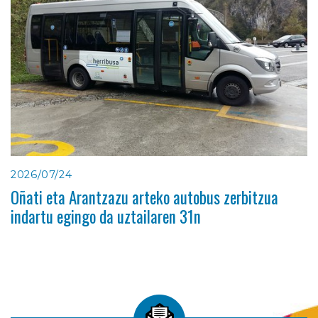
2026/07/24
Oñati eta Arantzazu arteko autobus zerbitzua
indartu egingo da uztailaren 31n