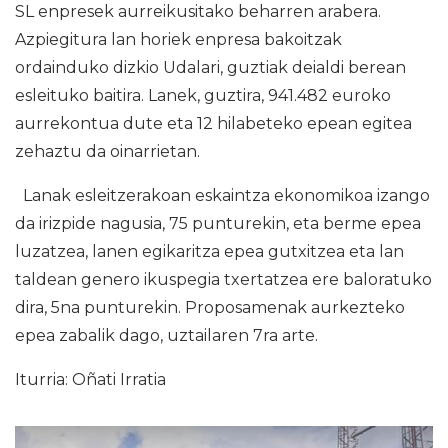
SL enpresek aurreikusitako beharren arabera.
Azpiegitura lan horiek enpresa bakoitzak
ordainduko dizkio Udalari, guztiak deialdi berean
esleituko baitira. Lanek, guztira, 941.482 euroko
aurrekontua dute eta 12 hilabeteko epean egitea
zehaztu da oinarrietan.
Lanak esleitzerakoan eskaintza ekonomikoa izango
da irizpide nagusia, 75 punturekin, eta berme epea
luzatzea, lanen egikaritza epea gutxitzea eta lan
taldean genero ikuspegia txertatzea ere baloratuko
dira, 5na punturekin. Proposamenak aurkezteko
epea zabalik dago, uztailaren 7ra arte.
Iturria: Oñati Irratia