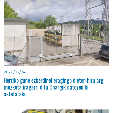
2026/07/24
Herriko gune ezberdinei eragingo dieten hiru argi-
mozketa iragarri ditu Oñargik datozen bi
astetarako