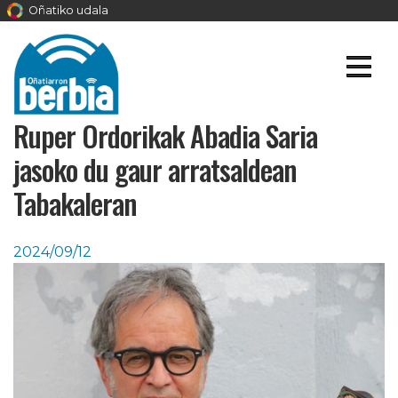
Oñatiko udala
Ruper Ordorikak Abadia Saria
jasoko du gaur arratsaldean
Tabakaleran
2024/09/12