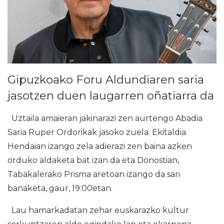
Gipuzkoako Foru Aldundiaren saria
jasotzen duen laugarren oñatiarra da
Uztaila amaieran jakinarazi zen aurtengo Abadia
Saria Ruper Ordorikak jasoko zuela. Ekitaldia
Hendaian izango zela adierazi zen baina azken
orduko aldaketa bat izan da eta Donostian,
Tabakalerako Prisma aretoan izango da sari
banaketa, gaur, 19:00etan.
Lau hamarkadatan zehar euskarazko kultur