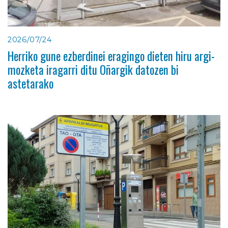
2026/07/24
Herriko gune ezberdinei eragingo dieten hiru argi-
mozketa iragarri ditu Oñargik datozen bi
astetarako