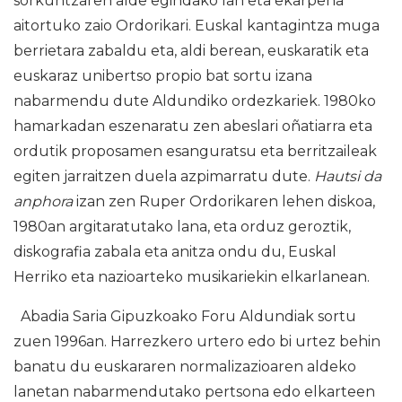
sorkuntzaren alde egindako lan eta ekarpena
aitortuko zaio Ordorikari. Euskal kantagintza muga
berrietara zabaldu eta, aldi berean, euskaratik eta
euskaraz unibertso propio bat sortu izana
nabarmendu dute Aldundiko ordezkariek. 1980ko
hamarkadan eszenaratu zen abeslari oñatiarra eta
ordutik proposamen esanguratsu eta berritzaileak
egiten jarraitzen duela azpimarratu dute.
Hautsi da
anphora
izan zen Ruper Ordorikaren lehen diskoa,
1980an argitaratutako lana, eta orduz geroztik,
diskografia zabala eta anitza ondu du, Euskal
Herriko eta nazioarteko musikariekin elkarlanean.
Abadia Saria Gipuzkoako Foru Aldundiak sortu
zuen 1996an. Harrezkero urtero edo bi urtez behin
banatu du euskararen normalizazioaren aldeko
lanetan nabarmendutako pertsona edo elkarteen