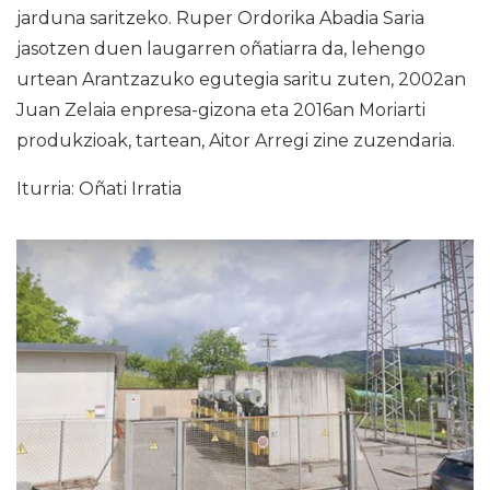
jarduna saritzeko. Ruper Ordorika Abadia Saria
jasotzen duen laugarren oñatiarra da, lehengo
urtean Arantzazuko egutegia saritu zuten, 2002an
Juan Zelaia enpresa-gizona eta 2016an Moriarti
produkzioak, tartean, Aitor Arregi zine zuzendaria.
Iturria: Oñati Irratia