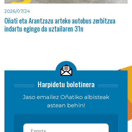
2026/07/24
Oñati eta Arantzazu arteko autobus zerbitzua
indartu egingo da uztailaren 31n
Harpidetu boletinera
Jaso emailez Oñatiko albisteak
astean behin!