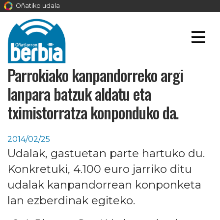
Oñatiko udala
Parrokiako kanpandorreko argi
lanpara batzuk aldatu eta
tximistorratza konponduko da.
2014/02/25
Udalak, gastuetan parte hartuko du.
Konkretuki, 4.100 euro jarriko ditu
udalak kanpandorrean konponketa
lan ezberdinak egiteko.