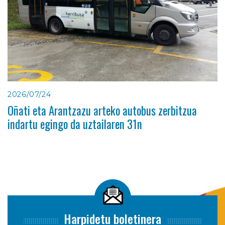
2026/07/24
Oñati eta Arantzazu arteko autobus zerbitzua
indartu egingo da uztailaren 31n
Harpidetu boletinera