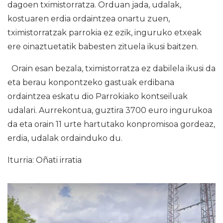
dagoen tximistorratza. Orduan jada, udalak,
kostuaren erdia ordaintzea onartu zuen,
tximistorratzak parrokia ez ezik, inguruko etxeak
ere oinaztuetatik babesten zituela ikusi baitzen.
Orain esan bezala, tximistorratza ez dabilela ikusi da
eta berau konpontzeko gastuak erdibana
ordaintzea eskatu dio Parrokiako kontseiluak
udalari. Aurrekontua, guztira 3700 euro ingurukoa
da eta orain 11 urte hartutako konpromisoa gordeaz,
erdia, udalak ordainduko du.
Iturria: Oñati irratia