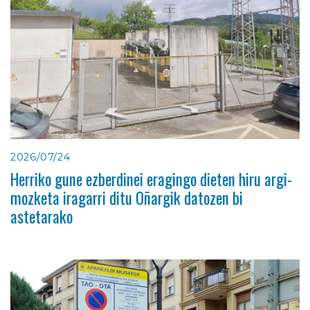
2026/07/24
Herriko gune ezberdinei eragingo dieten hiru argi-
mozketa iragarri ditu Oñargik datozen bi
astetarako