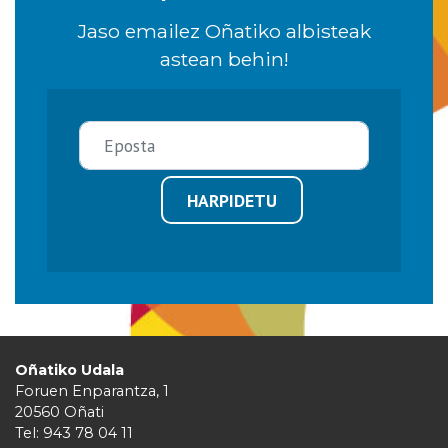
Jaso emailez Oñatiko albisteak
astean behin!
HARPIDETU
Oñatiko Udala
Foruen Enparantza, 1
20560 Oñati
Tel: 943 78 04 11