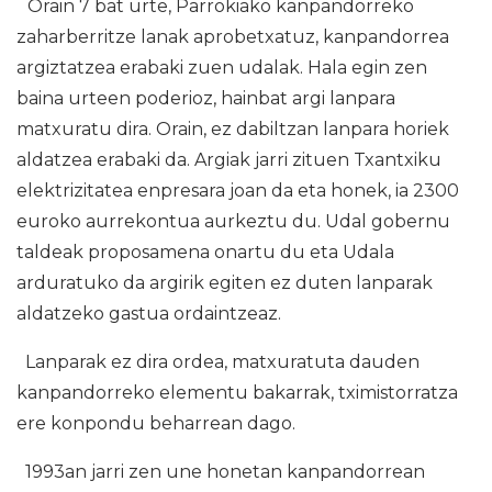
Orain 7 bat urte, Parrokiako kanpandorreko
zaharberritze lanak aprobetxatuz, kanpandorrea
argiztatzea erabaki zuen udalak. Hala egin zen
baina urteen poderioz, hainbat argi lanpara
matxuratu dira. Orain, ez dabiltzan lanpara horiek
aldatzea erabaki da. Argiak jarri zituen Txantxiku
elektrizitatea enpresara joan da eta honek, ia 2300
euroko aurrekontua aurkeztu du. Udal gobernu
taldeak proposamena onartu du eta Udala
arduratuko da argirik egiten ez duten lanparak
aldatzeko gastua ordaintzeaz.
Lanparak ez dira ordea, matxuratuta dauden
kanpandorreko elementu bakarrak, tximistorratza
ere konpondu beharrean dago.
1993an jarri zen une honetan kanpandorrean