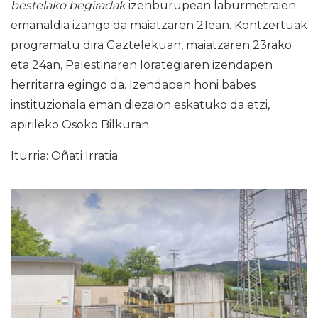
bestelako begiradak
izenburupean laburmetraien
emanaldia izango da maiatzaren 21ean. Kontzertuak
programatu dira Gaztelekuan, maiatzaren 23rako
eta 24an, Palestinaren lorategiaren izendapen
herritarra egingo da. Izendapen honi babes
instituzionala eman diezaion eskatuko da etzi,
apirileko Osoko Bilkuran.
Iturria: Oñati Irratia