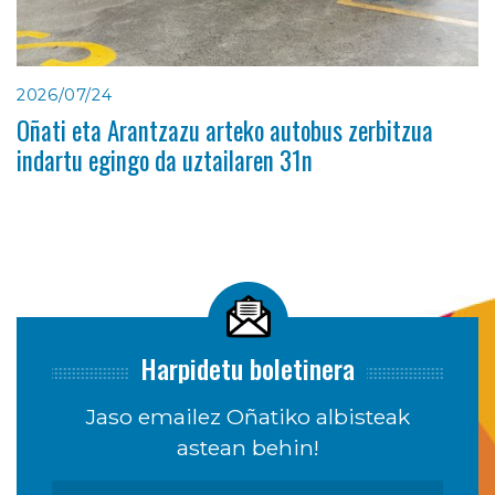
2026/07/24
Oñati eta Arantzazu arteko autobus zerbitzua
indartu egingo da uztailaren 31n
Harpidetu boletinera
Jaso emailez Oñatiko albisteak
astean behin!