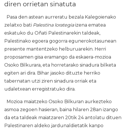
diren orrietan sinatuta
Pasa den astean aurreratu bezala Kalegoienako
zelaitxo bati
Palestina lorategia
izena ematea
eskatuko du Oñati Palestinarekin taldeak,
Palestinako egoera gogorra egunerokotasunean
presente mantentzeko helburuarekin. Herri
proposamen gisa eramango da eskaera-mozioa
Osoko Bilkurara, eta horretarako sinadura bilketa
egiten ari dira. Bihar jasoko dituzte herriko
tabernatan utzi ziren sinadura orriak eta
udaletxean erregistratuko dira.
Mozioa maiatzeko Osoko Bilkuran aurkezteko
asmoa zegoen hasieran, baina hilaren 28an izango
da eta taldeak maiatzaren 20tik 24 antolatu dituen
Palestinaren aldeko jardunaldietatik kanpo