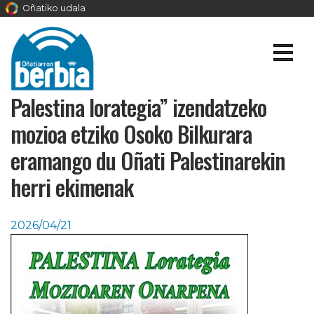
Oñatiko udala
Palestina lorategia” izendatzeko
mozioa etziko Osoko Bilkurara
eramango du Oñati Palestinarekin
herri ekimenak
2026/04/21