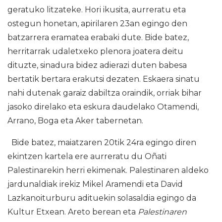
geratuko litzateke. Hori ikusita, aurreratu eta
ostegun honetan, apirilaren 23an egingo den
batzarrera eramatea erabaki dute. Bide batez,
herritarrak udaletxeko plenora joatera deitu
dituzte, sinadura bidez adierazi duten babesa
bertatik bertara erakutsi dezaten. Eskaera sinatu
nahi dutenak garaiz dabiltza oraindik, orriak bihar
jasoko direlako eta eskura daudelako Otamendi,
Arrano, Boga eta Aker tabernetan.
Bide batez, maiatzaren 20tik 24ra egingo diren
ekintzen kartela ere aurreratu du Oñati
Palestinarekin herri ekimenak. Palestinaren aldeko
jardunaldiak irekiz Mikel Aramendi eta David
Lazkanoiturburu adituekin solasaldia egingo da
Kultur Etxean. Areto berean eta
Palestinaren