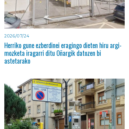
2026/07/24
Herriko gune ezberdinei eragingo dieten hiru argi-
mozketa iragarri ditu Oñargik datozen bi
astetarako