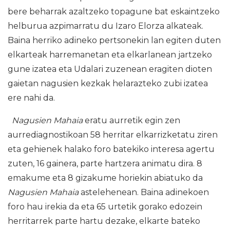
bere beharrak azaltzeko topagune bat eskaintzeko
helburua azpimarratu du Izaro Elorza alkateak.
Baina herriko adineko pertsonekin lan egiten duten
elkarteak harremanetan eta elkarlanean jartzeko
gune izatea eta Udalari zuzenean eragiten dioten
gaietan nagusien kezkak helarazteko zubi izatea
ere nahi da.
Nagusien Mahaia
eratu aurretik egin zen
aurrediagnostikoan 58 herritar elkarrizketatu ziren
eta gehienek halako foro batekiko interesa agertu
zuten, 16 gainera, parte hartzera animatu dira. 8
emakume eta 8 gizakume horiekin abiatuko da
Nagusien Mahaia
astelehenean. Baina adinekoen
foro hau irekia da eta 65 urtetik gorako edozein
herritarrek parte hartu dezake, elkarte bateko