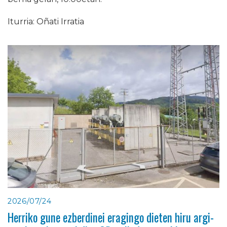
Iturria: Oñati Irratia
2026/07/24
Herriko gune ezberdinei eragingo dieten hiru argi-