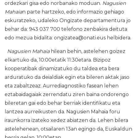
ordezkari gisa edo norbanako moduan.
Nagusien
Mahaia
n parte hartzeko, edo informazio gehiago
eskuratzeko, udaleko Ongizate departamentura jo
behar da: 943 037 700 telefono zenbakira deituta
edo mezua bidalita: ongizatea@onati.eus helbidera.
Nagusien Mahaia
hilean behin, astelehen goizez
elkartuko da, 10:00etatik 11:30etara. Bizipoz
kooperatibak dinamizatuko du taldea eta bera
arduratuko da deialdiak egin eta bileren aktak jaso
eta zabaltzeaz. Aurrediagnostiko fasean lehen
eztabaidagaiak zerrendatu ziren baina ondorengo
bileretan gai edo behar berriak identifikatu eta
lantzea aurreikusten da. Nagusien Mahaia foru
iraunkorra izateko xedez abiatzen da. Lehen bilera
astelehenean, otsailaren 13an egingo da, Euskaldun
berria gelan, 10:00etan.