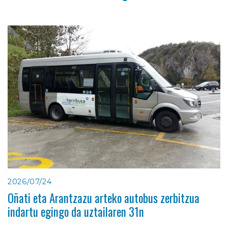
2026/07/24
Oñati eta Arantzazu arteko autobus zerbitzua
indartu egingo da uztailaren 31n