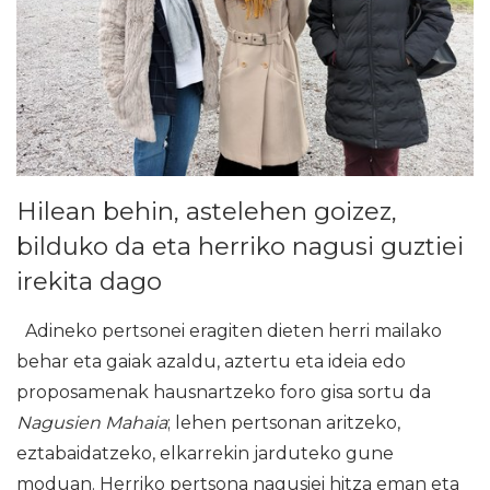
Hilean behin, astelehen goizez,
bilduko da eta herriko nagusi guztiei
irekita dago
Adineko pertsonei eragiten dieten herri mailako
behar eta gaiak azaldu, aztertu eta ideia edo
proposamenak hausnartzeko foro gisa sortu da
Nagusien Mahaia
; lehen pertsonan aritzeko,
eztabaidatzeko, elkarrekin jarduteko gune
moduan. Herriko pertsona nagusiei hitza eman eta