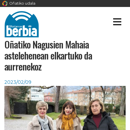
Oñatiko udala
Oñatiko Nagusien Mahaia
astelehenean elkartuko da
aurrenekoz
2023/02/09