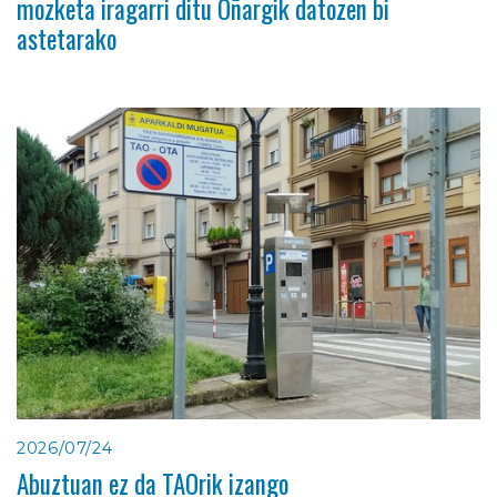
mozketa iragarri ditu Oñargik datozen bi
astetarako
2026/07/24
Abuztuan ez da TAOrik izango