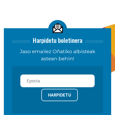
Harpidetu boletinera
Jaso emailez Oñatiko albisteak
astean behin!
HARPIDETU