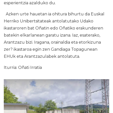
esperientzia azalduko du.
Azken urte hauetan ia ohitura bihurtu da Euskal
Herriko Unibertsitateak antolatutako Udako
ikastaroren bat Oñatin edo Oñatiko erakunderen
batekin elkarlanean garatu izana. Iaz, esaterako,
Arantzazu bizi. Iragana, orainaldia eta etorkizuna
zer? ikastaroa egin zen Gandiaga Topagunean
EHUk eta Arantzazulabek antolatuta.
Iturria: Oñati Irratia