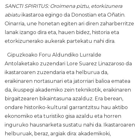
SANCTI SPIRITUS: Oroimena piztu, etorkizunera
abiatu
ikastaroa egingo da Donostian eta Oñatin.
Oinarria, une honetan egiten ari diren zaharberritze
lanak izango dira eta, hauen bidez, historia eta
etorkizunerako aukerak partekatu nahi dira.
Gipuzkoako Foru Aldundiko Lurralde
Antolaketako zuzendari Lore Suarez Linazaroso da
ikastaroaren zuzendaria eta helburua da,
eraikinaren nortasunari eta jatorriari balioa ematea
da, ikuspegi akademiko zein teknikotik, eraikinaren
birgaitzearen bikaintasuna azalduz. Era berean,
ondare historiko-kultural garrantzitsu hau aktibo
ekonomiko eta turistiko gisa azaldu eta horren
inguruko hausnarketa sustatu nahi da. Ikastaroaren
helburuak, beraz, argiak dira: akademikoki,