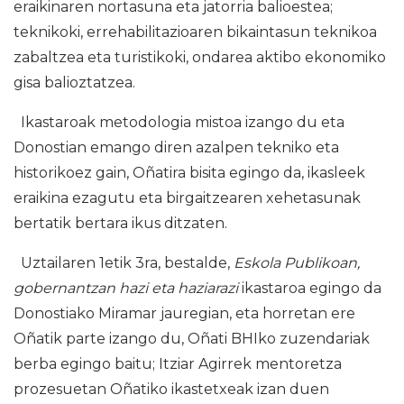
eraikinaren nortasuna eta jatorria balioestea;
teknikoki, errehabilitazioaren bikaintasun teknikoa
zabaltzea eta turistikoki, ondarea aktibo ekonomiko
gisa balioztatzea.
Ikastaroak metodologia mistoa izango du eta
Donostian emango diren azalpen tekniko eta
historikoez gain, Oñatira bisita egingo da, ikasleek
eraikina ezagutu eta birgaitzearen xehetasunak
bertatik bertara ikus ditzaten.
Uztailaren 1etik 3ra, bestalde,
Eskola Publikoan,
gobernantzan hazi eta haziarazi
ikastaroa egingo da
Donostiako Miramar jauregian, eta horretan ere
Oñatik parte izango du, Oñati BHIko zuzendariak
berba egingo baitu; Itziar Agirrek mentoretza
prozesuetan Oñatiko ikastetxeak izan duen