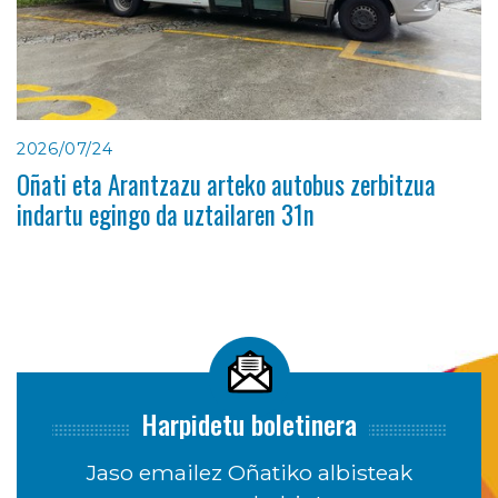
2026/07/24
Oñati eta Arantzazu arteko autobus zerbitzua
indartu egingo da uztailaren 31n
Harpidetu boletinera
Jaso emailez Oñatiko albisteak