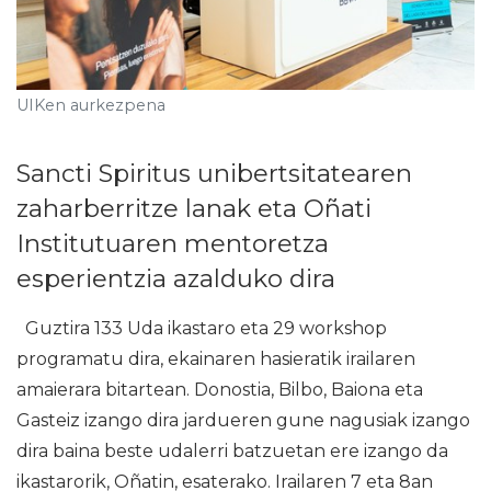
UIKen aurkezpena
Sancti Spiritus unibertsitatearen
zaharberritze lanak eta Oñati
Institutuaren mentoretza
esperientzia azalduko dira
Guztira 133 Uda ikastaro eta 29 workshop
programatu dira, ekainaren hasieratik irailaren
amaierara bitartean. Donostia, Bilbo, Baiona eta
Gasteiz izango dira jardueren gune nagusiak izango
dira baina beste udalerri batzuetan ere izango da
ikastarorik, Oñatin, esaterako. Irailaren 7 eta 8an