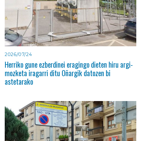
2026/07/24
Herriko gune ezberdinei eragingo dieten hiru argi-
mozketa iragarri ditu Oñargik datozen bi
astetarako