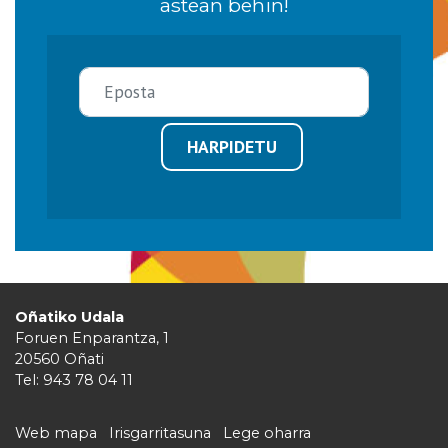
astean behin!
HARPIDETU
Oñatiko Udala
Foruen Enparantza, 1
20560 Oñati
Tel: 943 78 04 11
Web mapa
Irisgarritasuna
Lege oharra