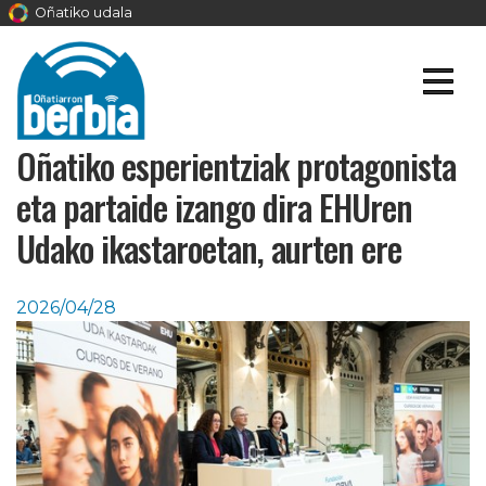
Oñatiko udala
Oñatiko esperientziak protagonista
eta partaide izango dira EHUren
Udako ikastaroetan, aurten ere
2026/04/28