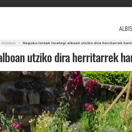
ALBI
Albisteak
Neguko loreak lorategi alboan utziko dira herritarrek hart
lboan utziko dira herritarrek ha