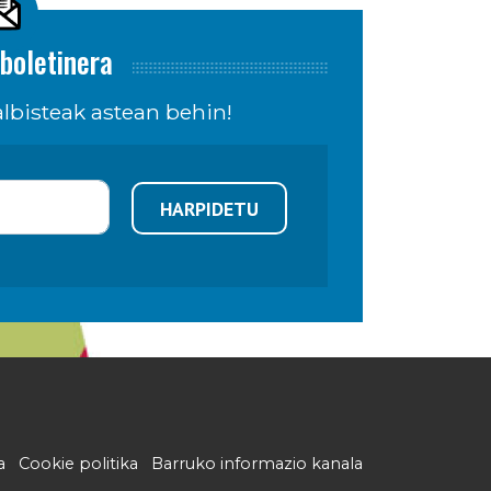
boletinera
lbisteak astean behin!
HARPIDETU
a
Cookie politika
Barruko informazio kanala