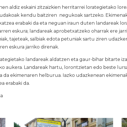
en aldiz eskaini zitzaizkien herritarrei lorategietako lo
-udakoak kendu baitziren negukoak sartzeko. Ekimenak
ikatzea erabaki da eta neguan iraun duten landareak lo
itarren eskura; landareak aprobetxatzeko oharrak ere jarr
iak, tajeteak, salbiak edota petuniak sartu ziren udazk
rren eskura jarriko direnak.
rategietako landareak aldatzen eta gaur-bihar bitarte 
o aukera. Landareak hartu, lorontzietan edo beste lursa
ea da ekimenaren helburua. Iazko udazkenean ekimenak
ea erabaki da.
ia