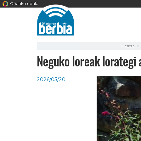
Oñatiko udala
Hasiera
Neguko loreak lorategi a
2026/05/20