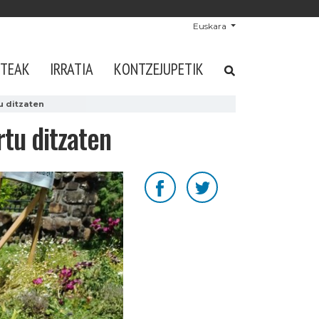
Euskara
STEAK
IRRATIA
KONTZEJUPETIK
u ditzaten
rtu ditzaten