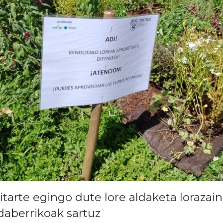
itarte egingo dute lore aldaketa loraza
daberrikoak sartuz