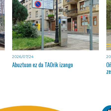
2026/07/24
20
Abuztuan ez da TAOrik izango
Oñ
ze