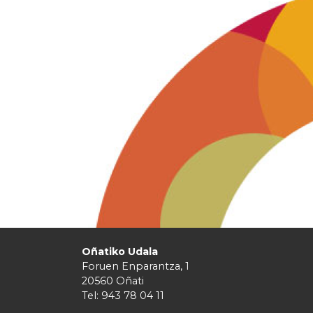
Oñatiko Udala
Foruen Enparantza, 1
20560 Oñati
Tel: 943 78 04 11