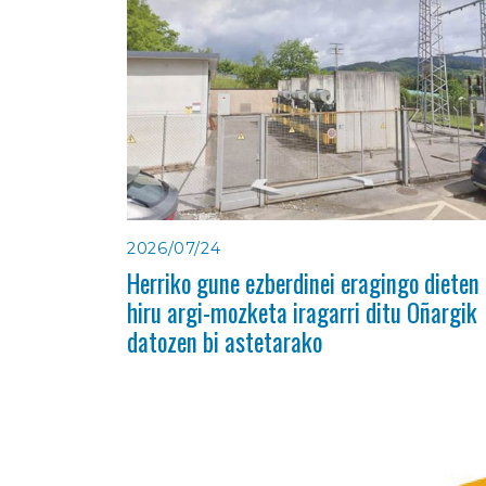
2026/07/24
Herriko gune ezberdinei eragingo dieten
hiru argi-mozketa iragarri ditu Oñargik
datozen bi astetarako