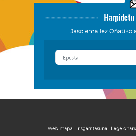
Harpidetu 
Jaso emailez Oñatiko a
Web mapa
Irisgarritasuna
Lege oharr