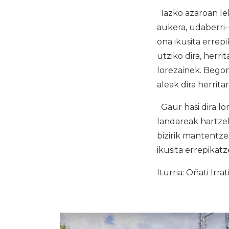
Iazko azaroan leh
aukera, udaberri
ona ikusita errep
utziko dira, herr
lorezainek. Begon
aleak dira herrita
Gaur hasi dira lo
landareak hartzek
bizirik mantentz
ikusita errepikatz
Iturria: Oñati Irrat