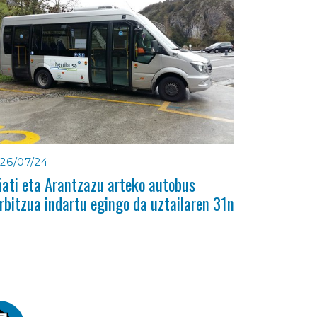
26/07/24
ati eta Arantzazu arteko autobus
rbitzua indartu egingo da uztailaren 31n