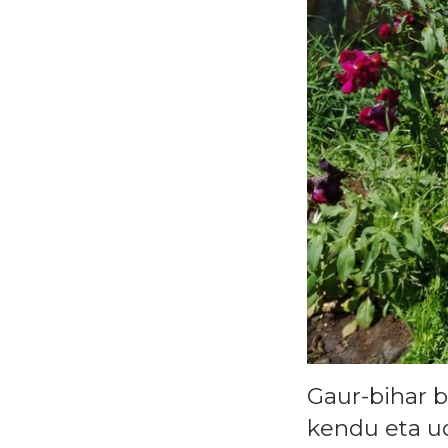
Gaur-bihar b
kendu eta u