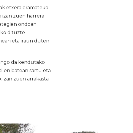
reak etxera eramateko
 izan zuen harrera
rategien ondoan
iko dituzte
enean eta iraun duten
izango da kendutako
ilen batean sartu eta
 izan zuen arrakasta