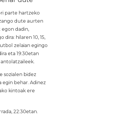
ri parte hartzeko
izango dute aurten
t egon dadin,
dira: hilaren 10, 15,
futbol zelaian egingo
ira eta 19:30etan
antolatzaileek.
e sozialen bidez
a egin behar. Adinez
ako kintoak ere
rrada, 22:30etan.