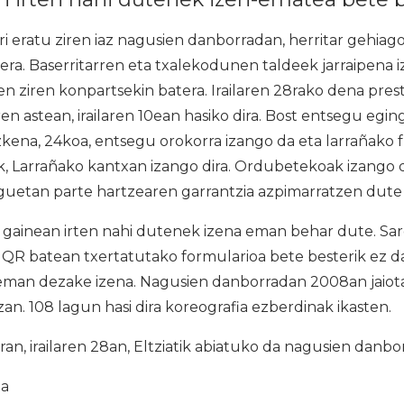
i eratu ziren iaz nagusien danborradan, herritar gehiago
ra. Baserritarren eta txalekodunen taldeek jarraipena 
ten ziren konpartsekin batera. Irailaren 28rako dena pres
 astean, irailaren 10ean hasiko dira. Bost entsegu egingo 
Azkena, 24koa, entsegu orokorra izango da eta larrañako 
, Larrañako kantxan izango dira. Ordubetekoak izango d
eguetan parte hartzearen garrantzia azpimarratzen dute 
 gainean irten nahi dutenek izena eman behar dute. Sar
 QR batean txertatutako formularioa bete besterik ez d
eman dezake izena. Nagusien danborradan 2008an jaiot
zan. 108 lagun hasi dira koreografia ezberdinak ikasten.
n, irailaren 28an, Eltziatik abiatuko da nagusien danbo
ia