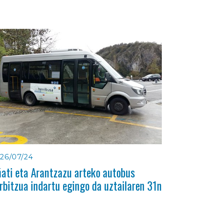
26/07/24
ati eta Arantzazu arteko autobus
rbitzua indartu egingo da uztailaren 31n