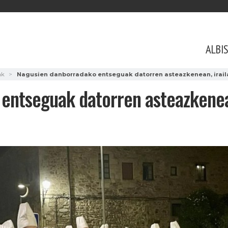
ALBI
ak
Nagusien danborradako entseguak datorren asteazkenean, irailak
entseguak datorren asteazkenean,