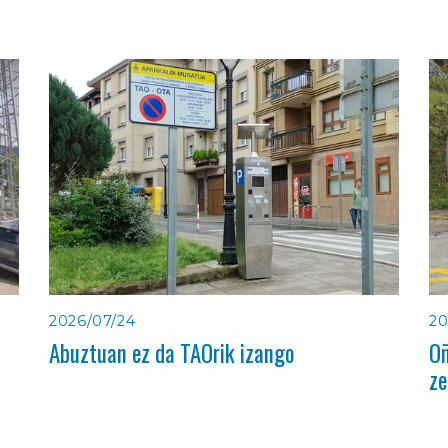
2026/07/24
20
Abuztuan ez da TAOrik izango
Oñ
ze