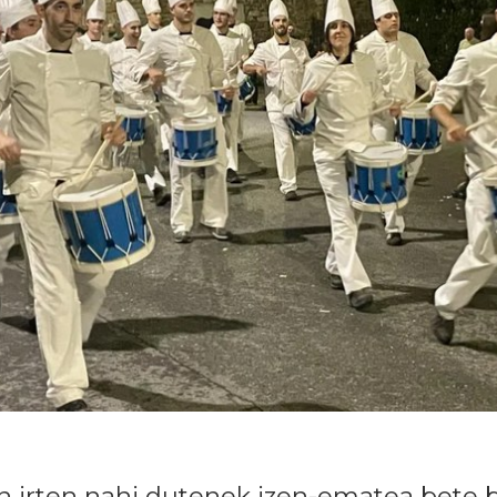
n irten nahi dutenek izen-ematea bete 