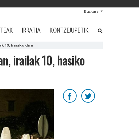
Euskara
STEAK
IRRATIA
KONTZEJUPETIK
 10, hasiko dira
 irailak 10, hasiko