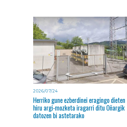
2026/07/24
Herriko gune ezberdinei eragingo dieten
hiru argi-mozketa iragarri ditu Oñargik
datozen bi astetarako