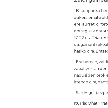
Bi konpartsa berr
aukera emate alde
ere, aurretik irte
entseguak datorren
17, 22 eta 24an. 
da, gainontzekoak
hasiko dira. Ents
Era berean, zaldi
zabaltzen ari den
nagusi den orok 
irtengo dira, dant
San Migel bezpera
Iturria: Oñati Irrat