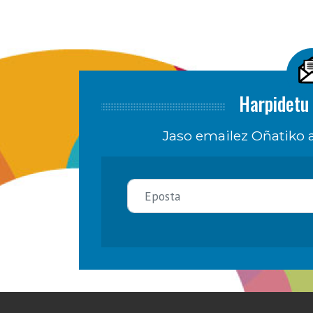
Harpidetu 
Jaso emailez Oñatiko a