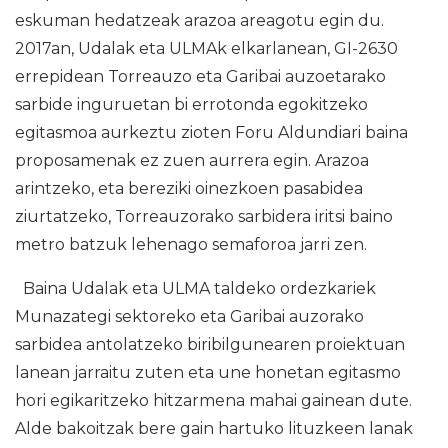
eskuman hedatzeak arazoa areagotu egin du.
2017an, Udalak eta ULMAk elkarlanean, GI-2630
errepidean Torreauzo eta Garibai auzoetarako
sarbide inguruetan bi errotonda egokitzeko
egitasmoa aurkeztu zioten Foru Aldundiari baina
proposamenak ez zuen aurrera egin. Arazoa
arintzeko, eta bereziki oinezkoen pasabidea
ziurtatzeko, Torreauzorako sarbidera iritsi baino
metro batzuk lehenago semaforoa jarri zen.
Baina Udalak eta ULMA taldeko ordezkariek
Munazategi sektoreko eta Garibai auzorako
sarbidea antolatzeko biribilgunearen proiektuan
lanean jarraitu zuten eta une honetan egitasmo
hori egikaritzeko hitzarmena mahai gainean dute.
Alde bakoitzak bere gain hartuko lituzkeen lanak