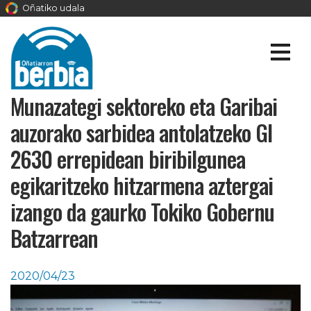
Oñatiko udala
Munazategi sektoreko eta Garibai
auzorako sarbidea antolatzeko GI
2630 errepidean biribilgunea
egikaritzeko hitzarmena aztergai
izango da gaurko Tokiko Gobernu
Batzarrean
2020/04/23