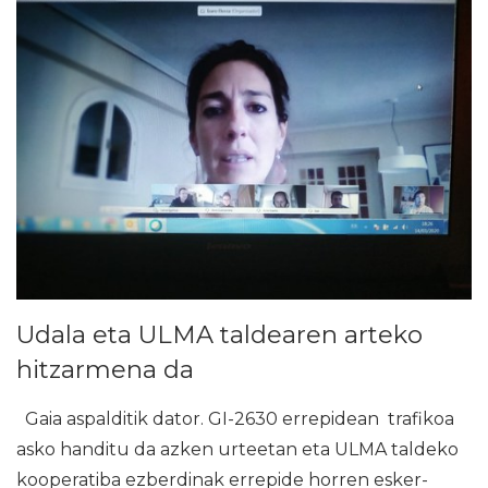
Udala eta ULMA taldearen arteko
hitzarmena da
Gaia aspalditik dator. GI-2630 errepidean trafikoa
asko handitu da azken urteetan eta ULMA taldeko
kooperatiba ezberdinak errepide horren esker-