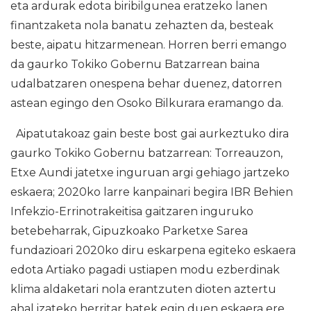
eta ardurak edota biribilgunea eratzeko lanen
finantzaketa nola banatu zehazten da, besteak
beste, aipatu hitzarmenean. Horren berri emango
da gaurko Tokiko Gobernu Batzarrean baina
udalbatzaren onespena behar duenez, datorren
astean egingo den Osoko Bilkurara eramango da.
Aipatutakoaz gain beste bost gai aurkeztuko dira
gaurko Tokiko Gobernu batzarrean: Torreauzon,
Etxe Aundi jatetxe inguruan argi gehiago jartzeko
eskaera; 2020ko larre kanpainari begira IBR Behien
Infekzio-Errinotrakeitisa gaitzaren inguruko
betebeharrak, Gipuzkoako Parketxe Sarea
fundazioari 2020ko diru eskarpena egiteko eskaera
edota Artiako pagadi ustiapen modu ezberdinak
klima aldaketari nola erantzuten dioten aztertu
ahal izateko herritar batek egin duen eskaera ere