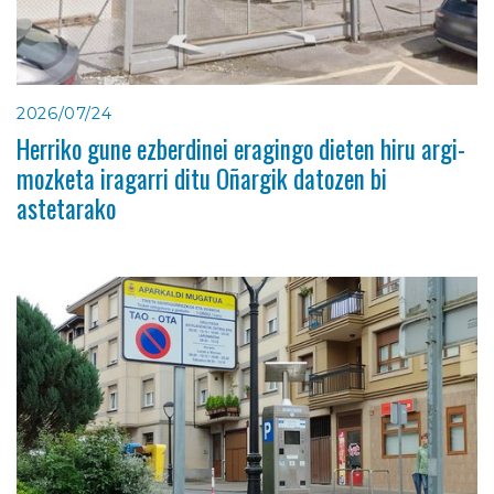
2026/07/24
Herriko gune ezberdinei eragingo dieten hiru argi-
mozketa iragarri ditu Oñargik datozen bi
astetarako