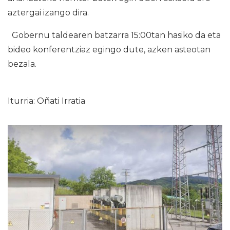
aztergai izango dira.
Gobernu taldearen batzarra 15:00tan hasiko da eta
bideo konferentziaz egingo dute, azken asteotan
bezala.
Iturria: Oñati Irratia