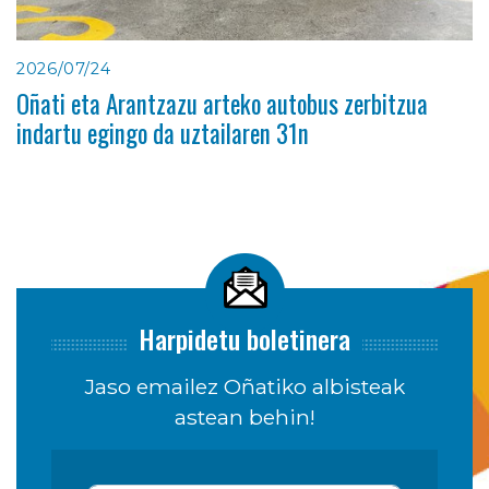
2026/07/24
Oñati eta Arantzazu arteko autobus zerbitzua
indartu egingo da uztailaren 31n
Harpidetu boletinera
Jaso emailez Oñatiko albisteak
astean behin!