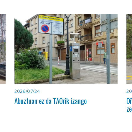
2026/07/24
20
Abuztuan ez da TAOrik izango
Oñ
ze