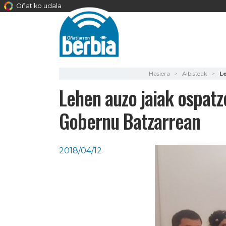
Oñatiko udala
Hasiera
Albisteak
L
Lehen auzo jaiak ospat
Gobernu Batzarrean
2018/04/12