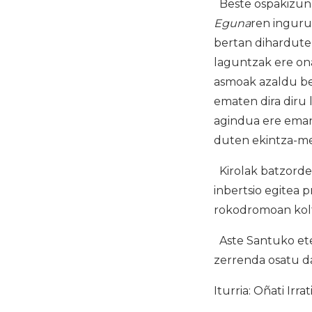
Beste ospakizun 
Eguna
ren inguruk
bertan dihardute
laguntzak ere on
asmoak azaldu beh
ematen dira diru
agindua ere emang
duten ekintza-me
Kirolak batzordea
inbertsio egitea p
rokodromoan kolt
Aste Santuko et
zerrenda osatu d
Iturria: Oñati Irrat