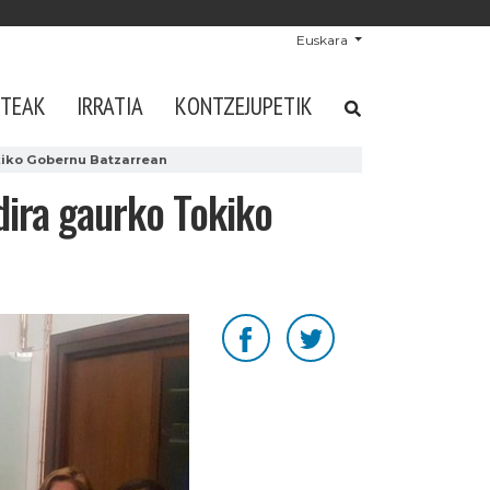
Euskara
STEAK
IRRATIA
KONTZEJUPETIK
kiko Gobernu Batzarrean
dira gaurko Tokiko