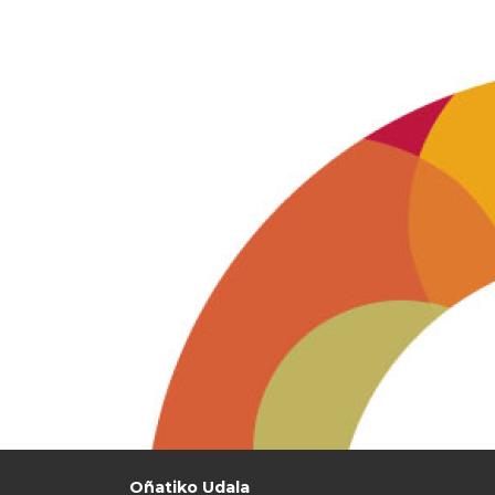
Oñatiko Udala