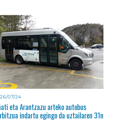
26/07/24
ati eta Arantzazu arteko autobus
rbitzua indartu egingo da uztailaren 31n