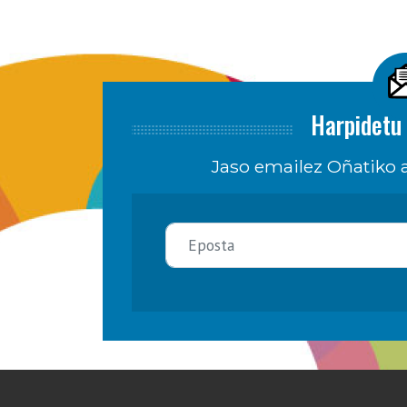
Harpidetu 
Jaso emailez Oñatiko a