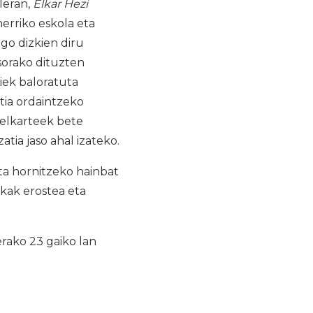
leran,
Elkar Hezi
herriko eskola eta
go dizkien diru
sorako dituzten
iek baloratuta
tia ordaintzeko
 elkarteek bete
ia jaso ahal izateko.
ta hornitzeko hainbat
ikak erostea eta
ako 23 gaiko lan