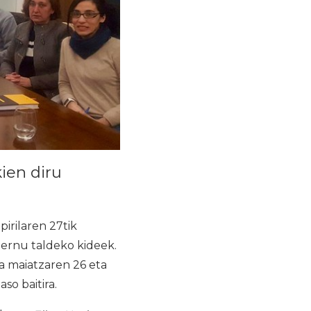
kien diru
irilaren 27tik
ernu taldeko kideek.
ta maiatzaren 26 eta
o baitira.