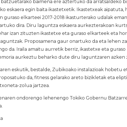
batzuetarako baimena ere aztertuko da arratsaldeko bi
o eskaera egin baita ikastetxetik. Ikastetxeak aipatuta, 
n guraso elkarteei 2017-2018 ikasturterako udalak eman
artuko dira. Diru laguntza eskaera aurkezterakoan kurt
ar izan zituzten ikastetxe eta guraso elkarteek eta hor
 laguntzak. Proposamena gaur onartuko da eta lehen za
o da. Iraila amaitu aurretik berriz, ikastetxe eta guraso
moria aurkeztu beharko dute diru laguntzaren azken zat
ren eskutik, bestalde, Zubikoako instalazioak hobetu e
roposatuko da, fitness gelarako areto bizikletak eta elipt
xoneta-zolua jartzea.
enaren ondorengo lehenengo Tokiko Gobernu Batzarrer
a.
ia