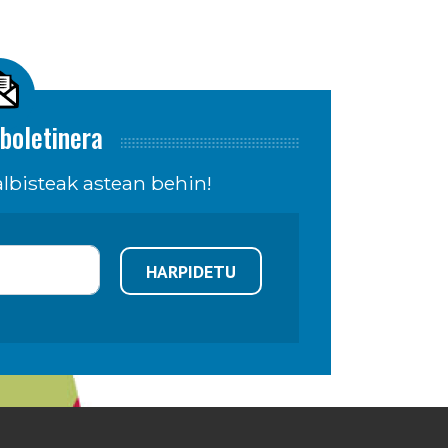
boletinera
lbisteak astean behin!
HARPIDETU