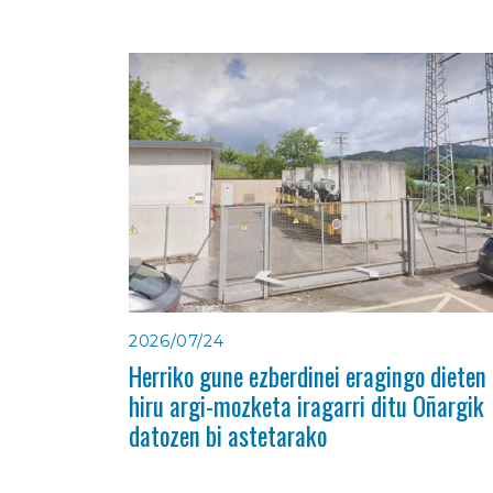
2026/07/24
Herriko gune ezberdinei eragingo dieten
hiru argi-mozketa iragarri ditu Oñargik
datozen bi astetarako