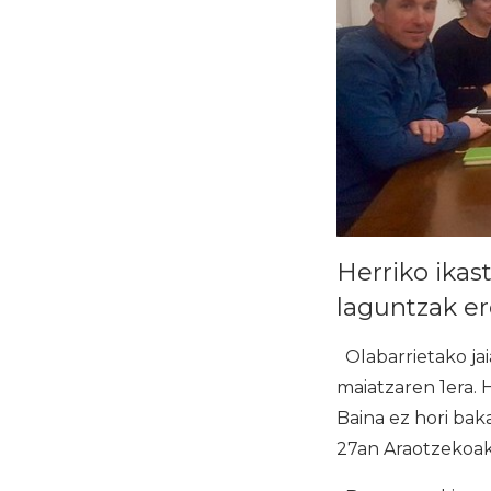
Herriko ikas
laguntzak er
Olabarrietako jai
maiatzaren 1era.
Baina ez hori bak
27an Araotzekoak 