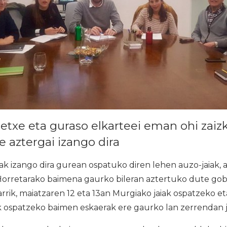
tetxe eta guraso elkarteei eman ohi zaiz
e aztergai izango dira
ak izango dira gurean ospatuko diren lehen auzo-jaiak, ap
 Horretarako baimena gaurko bileran aztertuko dute gob
arrik, maiatzaren 12 eta 13an Murgiako jaiak ospatzeko e
ospatzeko baimen eskaerak ere gaurko lan zerrendan jas