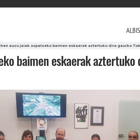
ALBI
ehen auzo jaiak ospatzeko baimen eskaerak aztertuko dira gaurko To
zeko baimen eskaerak aztertuko 