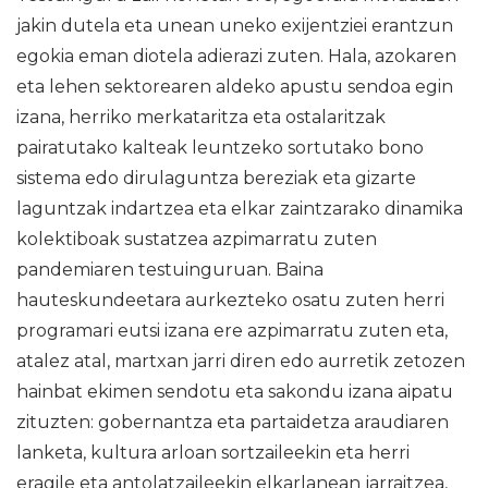
jakin dutela eta unean uneko exijentziei erantzun
egokia eman diotela adierazi zuten. Hala, azokaren
eta lehen sektorearen aldeko apustu sendoa egin
izana, herriko merkataritza eta ostalaritzak
pairatutako kalteak leuntzeko sortutako bono
sistema edo dirulaguntza bereziak eta gizarte
laguntzak indartzea eta elkar zaintzarako dinamika
kolektiboak sustatzea azpimarratu zuten
pandemiaren testuinguruan. Baina
hauteskundeetara aurkezteko osatu zuten herri
programari eutsi izana ere azpimarratu zuten eta,
atalez atal, martxan jarri diren edo aurretik zetozen
hainbat ekimen sendotu eta sakondu izana aipatu
zituzten: gobernantza eta partaidetza araudiaren
lanketa, kultura arloan sortzaileekin eta herri
eragile eta antolatzaileekin elkarlanean jarraitzea,