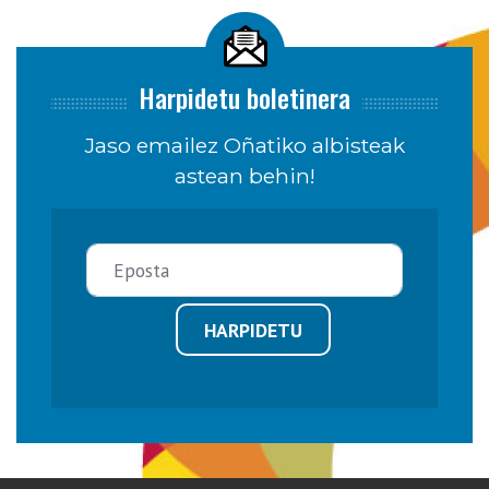
Harpidetu boletinera
Jaso emailez Oñatiko albisteak
astean behin!
HARPIDETU