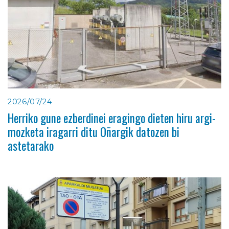
2026/07/24
Herriko gune ezberdinei eragingo dieten hiru argi-
mozketa iragarri ditu Oñargik datozen bi
astetarako