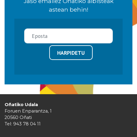
Jaso emailez Oñatiko albisteak
astean behin!
HARPIDETU
Oñatiko Udala
Foruen Enparantza, 1
20560 Oñati
Tel: 943 78 04 11