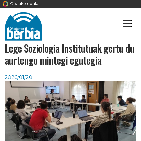
Oñatiko udala
Lege Soziologia Institutuak gertu du
aurtengo mintegi egutegia
2026/01/20