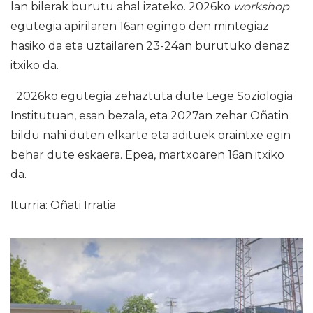
lan bilerak burutu ahal izateko. 2026ko
workshop
egutegia apirilaren 16an egingo den mintegiaz
hasiko da eta uztailaren 23-24an burutuko denaz
itxiko da.
2026ko egutegia zehaztuta dute Lege Soziologia
Institutuan, esan bezala, eta 2027an zehar Oñatin
bildu nahi duten elkarte eta adituek oraintxe egin
behar dute eskaera. Epea, martxoaren 16an itxiko
da.
Iturria: Oñati Irratia