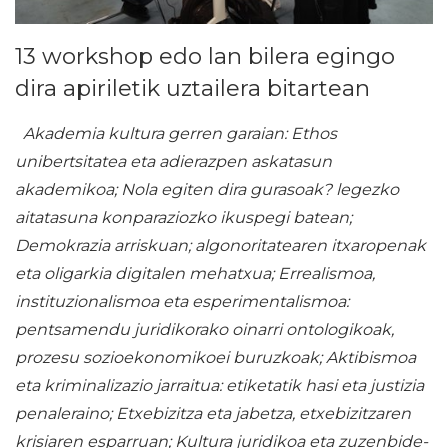
13 workshop edo lan bilera egingo
dira apiriletik uztailera bitartean
Akademia kultura gerren garaian: Ethos
unibertsitatea eta adierazpen askatasun
akademikoa; Nola egiten dira gurasoak? legezko
aitatasuna konparaziozko ikuspegi batean;
Demokrazia arriskuan; algonoritatearen itxaropenak
eta oligarkia digitalen mehatxua; Errealismoa,
instituzionalismoa eta esperimentalismoa:
pentsamendu juridikorako oinarri ontologikoak,
prozesu sozioekonomikoei buruzkoak; Aktibismoa
eta kriminalizazio jarraitua: etiketatik hasi eta justizia
penaleraino; Etxebizitza eta jabetza, etxebizitzaren
krisiaren esparruan; Kultura juridikoa eta zuzenbide-