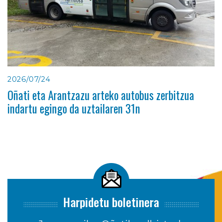
2026/07/24
Oñati eta Arantzazu arteko autobus zerbitzua
indartu egingo da uztailaren 31n
Harpidetu boletinera