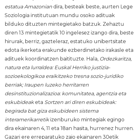
estatua Amazonian
dira, besteak beste, aurten Lege
Soziologia institutuan mundu osoko adituak
bilduko dituzten mintegietako batzuk. Zehaztu
diren 13 mintegietatik 10 ingelesez izango dira, beste
hirurak, berriz, gazteleraz, estatuko unibertsitate
edota ikerketa erakunde ezberdinetako irakasle eta
adituek koordinatzen baitituzte. Hala,
Ordezkaritza,
natura eta lurraldea: Euskal Herriko justizia-
sozioekologikoa eraikitzeko tresna sozio-juridiko
berriak; Iraupen luzeko herritarren
desinstituzionalizazioa: komunitatea, agentzia eta
eskubideak
eta
Sortzen ari diren eskubideak:
begirada bat giza eskubideen sistema
interamerikarretik
izenburuko mintegiak egingo
dira ekainaren 4, 11 eta 18an hasita, hurrenez hurren.
Gazari ere erreparatuko zaio ekainaren 30etik