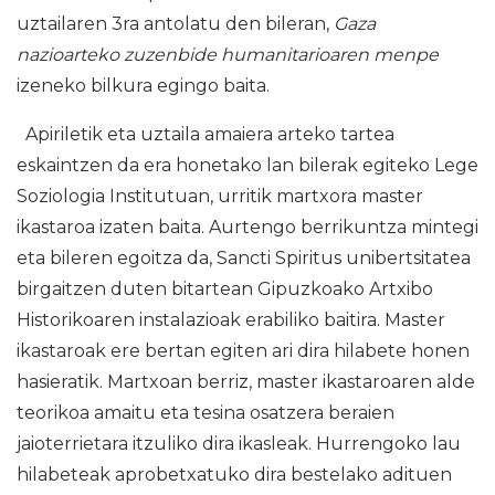
uztailaren 3ra antolatu den bileran,
Gaza
nazioarteko zuzenbide humanitarioaren menpe
izeneko bilkura egingo baita.
Apiriletik eta uztaila amaiera arteko tartea
eskaintzen da era honetako lan bilerak egiteko Lege
Soziologia Institutuan, urritik martxora master
ikastaroa izaten baita. Aurtengo berrikuntza mintegi
eta bileren egoitza da, Sancti Spiritus unibertsitatea
birgaitzen duten bitartean Gipuzkoako Artxibo
Historikoaren instalazioak erabiliko baitira. Master
ikastaroak ere bertan egiten ari dira hilabete honen
hasieratik. Martxoan berriz, master ikastaroaren alde
teorikoa amaitu eta tesina osatzera beraien
jaioterrietara itzuliko dira ikasleak. Hurrengoko lau
hilabeteak aprobetxatuko dira bestelako adituen