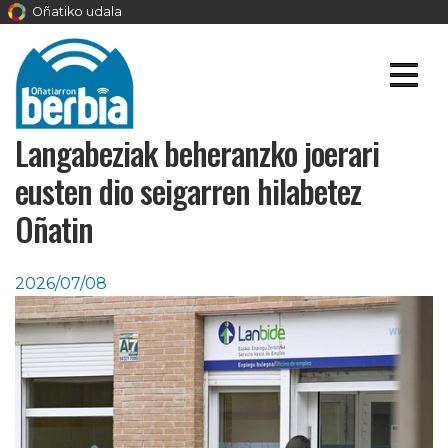
Oñatiko udala
Langabeziak beheranzko joerari
eusten dio seigarren hilabetez
Oñatin
2026/07/08