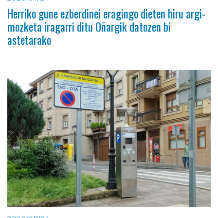
Herriko gune ezberdinei eragingo dieten hiru argi-
mozketa iragarri ditu Oñargik datozen bi
astetarako