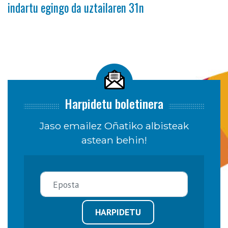
indartu egingo da uztailaren 31n
Harpidetu boletinera
Jaso emailez Oñatiko albisteak
astean behin!
HARPIDETU