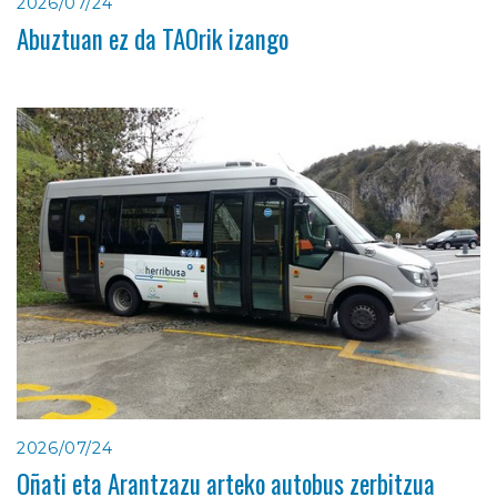
2026/07/24
Abuztuan ez da TAOrik izango
2026/07/24
Oñati eta Arantzazu arteko autobus zerbitzua