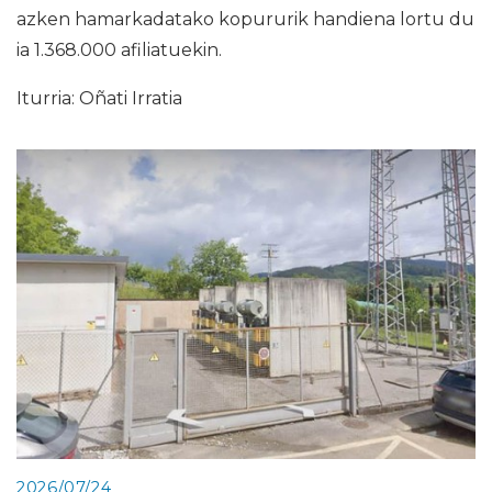
azken hamarkadatako kopururik handiena lortu du
ia 1.368.000 afiliatuekin.
Iturria: Oñati Irratia
2026/07/24