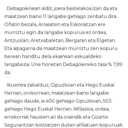
Debagoienean aldiz, joera bestelakoa izan da eta
maiatzean baino 11 langabe gehiago zenbatu dira.
Oñatin bezala, Arrasaten eta Eskoriatzan ere
murriztu egin da langabe kopurua ez ordea,
Antzuolan, Aretxabaletan, Bergaran eta Elgetan.
Eta aipagarria da maiatzean murriztu zen kopuru
berean handitu dela ekainean eskualdeko
langabezia. Une honetan Debagoieneko tasa % 7,99
da.
Ikusmira zabalduz, Gipuzkoan eta Hego Euskal
Herrian, orokorrean, maiatzean baino langabe
gehiago daude, ia 400 gehiago Gipuzkoan, 503
gehiago Hego Euskal Herrian. Afiliazioa, ordea,
errekorrak hausten ari da oraindik eta Gizarte
Segurantzan kotizatzen duten afiliatuen kopuruak