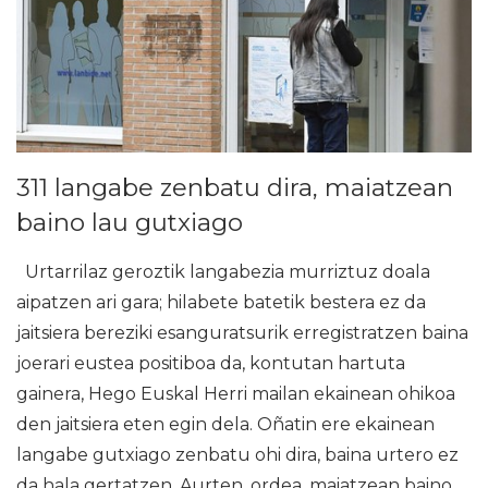
311 langabe zenbatu dira, maiatzean
baino lau gutxiago
Urtarrilaz geroztik langabezia murriztuz doala
aipatzen ari gara; hilabete batetik bestera ez da
jaitsiera bereziki esanguratsurik erregistratzen baina
joerari eustea positiboa da, kontutan hartuta
gainera, Hego Euskal Herri mailan ekainean ohikoa
den jaitsiera eten egin dela. Oñatin ere ekainean
langabe gutxiago zenbatu ohi dira, baina urtero ez
da hala gertatzen. Aurten, ordea, maiatzean baino