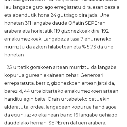
lau langabe gutxiago erregistratu dira, esan bezala
eta abendutik hona 24 gutxiago dira jada. Une
honetan 311 langabe daude Oñatin SEPEren
arabera eta horietatik 119 gizonezkoak dira, 192
emakumezkoak. Langabezia tasa 7 ehuneneko
murriztu da azken hilabetean eta % 5,73 da une
honetan.
25 urtetik gorakoen artean murriztu da langabe
kopurua gurean ekainean zehar. Generoari
erreparatuta, berriz, gizonezkoen artean jaitsi da,
bereziki, 44 urte bitarteko emakumezkoen artean
handitu egin baita. Orain urtebeteko datuekin
alderatuta, ordea, langabeen kopurua handiagoa
da egun, iazko ekainean baino 16 langabe gehiago
daudelako herrian, SEPEren datuen arabera.