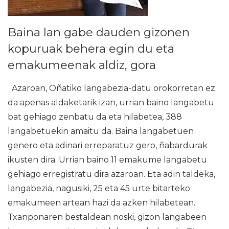
Baina lan gabe dauden gizonen
kopuruak behera egin du eta
emakumeenak aldiz, gora
Azaroan, Oñatiko langabezia-datu orokorretan ez
da apenas aldaketarik izan, urrian baino langabetu
bat gehiago zenbatu da eta hilabetea, 388
langabetuekin amaitu da. Baina langabetuen
genero eta adinari erreparatuz gero, ñabardurak
ikusten dira. Urrian baino 11 emakume langabetu
gehiago erregistratu dira azaroan. Eta adin taldeka,
langabezia, nagusiki, 25 eta 45 urte bitarteko
emakumeen artean hazi da azken hilabetean.
Txanponaren bestaldean noski, gizon langabeen