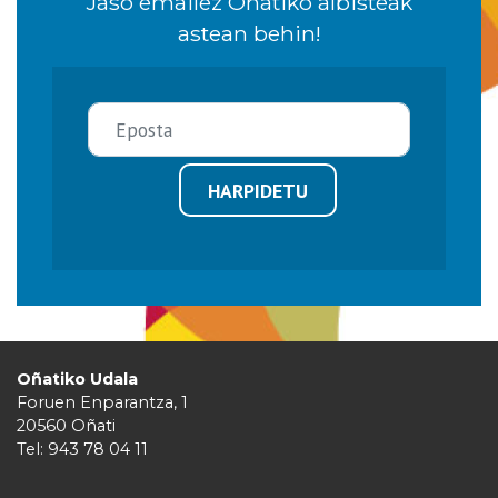
Jaso emailez Oñatiko albisteak
astean behin!
HARPIDETU
Oñatiko Udala
Foruen Enparantza, 1
20560 Oñati
Tel: 943 78 04 11