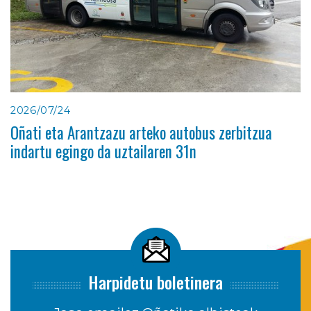
2026/07/24
Oñati eta Arantzazu arteko autobus zerbitzua
indartu egingo da uztailaren 31n
Harpidetu boletinera