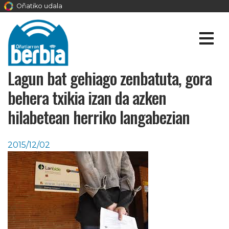
Oñatiko udala
Lagun bat gehiago zenbatuta, gora
behera txikia izan da azken
hilabetean herriko langabezian
2015/12/02