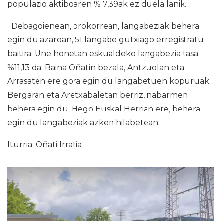
populazio aktiboaren % 7,39ak ez duela lanik.
Debagoienean, orokorrean, langabeziak behera
egin du azaroan, 51 langabe gutxiago erregistratu
baitira. Une honetan eskualdeko langabezia tasa
%11,13 da. Baina Oñatin bezala, Antzuolan eta
Arrasaten ere gora egin du langabetuen kopuruak.
Bergaran eta Aretxabaletan berriz, nabarmen
behera egin du. Hego Euskal Herrian ere, behera
egin du langabeziak azken hilabetean.
Iturria: Oñati Irratia