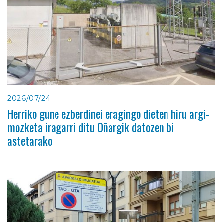
2026/07/24
Herriko gune ezberdinei eragingo dieten hiru argi-
mozketa iragarri ditu Oñargik datozen bi
astetarako