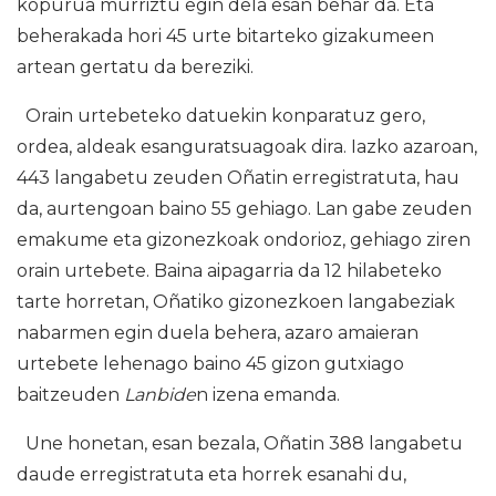
kopurua murriztu egin dela esan behar da. Eta
beherakada hori 45 urte bitarteko gizakumeen
artean gertatu da bereziki.
Orain urtebeteko datuekin konparatuz gero,
ordea, aldeak esanguratsuagoak dira. Iazko azaroan,
443 langabetu zeuden Oñatin erregistratuta, hau
da, aurtengoan baino 55 gehiago. Lan gabe zeuden
emakume eta gizonezkoak ondorioz, gehiago ziren
orain urtebete. Baina aipagarria da 12 hilabeteko
tarte horretan, Oñatiko gizonezkoen langabeziak
nabarmen egin duela behera, azaro amaieran
urtebete lehenago baino 45 gizon gutxiago
baitzeuden
Lanbide
n izena emanda.
Une honetan, esan bezala, Oñatin 388 langabetu
daude erregistratuta eta horrek esanahi du,