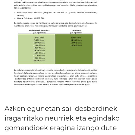
Azken egunetan sail desberdinek
iragarritako neurriek eta egindako
gomendioek eragina izango dute