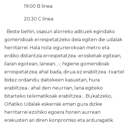
19:00 B linea
20:30 C linea
Beste behin, osasun alorreko adituek egindako
gomendioak errespetatzeko deia egiten die udalak
herritarrei. Hala nola: egunerokoan metro eta
erdiko distantzia errespetatzea -erosketak egitean,
ilaran egotean, lanean…-; higiene gomendioak
errespetatzea; ahal bada, dirua ez erabiltzea -txartel
bidez ordaindu daitekeen kasuetan, hura
erabiltzea-; ahal den neurrian, lana egiteko
bitarteko telematikoak erabiltzea… Bukatzeko,
Oñatiko Udalak eskerrak eman gura dizkie
herritarrei ezohiko egoera honen aurrean
erakusten ari diren konpromiso eta arduragatik.