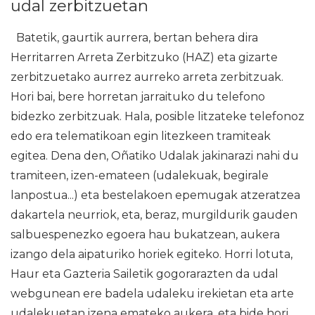
udal zerbitzuetan
Batetik, gaurtik aurrera, bertan behera dira
Herritarren Arreta Zerbitzuko (HAZ) eta gizarte
zerbitzuetako aurrez aurreko arreta zerbitzuak.
Hori bai, bere horretan jarraituko du telefono
bidezko zerbitzuak. Hala, posible litzateke telefonoz
edo era telematikoan egin litezkeen tramiteak
egitea. Dena den, Oñatiko Udalak jakinarazi nahi du
tramiteen, izen-emateen (udalekuak, begirale
lanpostua...) eta bestelakoen epemugak atzeratzea
dakartela neurriok, eta, beraz, murgildurik gauden
salbuespenezko egoera hau bukatzean, aukera
izango dela aipaturiko horiek egiteko. Horri lotuta,
Haur eta Gazteria Sailetik gogorarazten da udal
webgunean ere badela udaleku irekietan eta arte
udalekuetan izena emateko aukera, eta bide hori