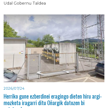
Udal Gobernu Taldea
2026/07/24
Herriko gune ezberdinei eragingo dieten hiru argi-
mozketa iragarri ditu Oñargik datozen bi