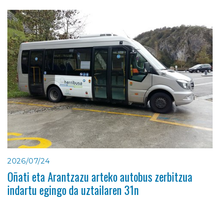
2026/07/24
Oñati eta Arantzazu arteko autobus zerbitzua
indartu egingo da uztailaren 31n