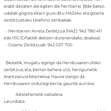
erabil dezaten dei egiten die herritarrei. Bide batez,
udalak gogora ekarri gura ditu HAZeko eta gizarte
zerbitzuetako telefono zenbakiak:
- Herritarren Arreta Zerbitzua (HAZ): 943 780 411
edo 010 (Oñatitik deitzen dutenendako, doakoa).
- Gizarte Zerbitzuak: 943 037 700.
Bestetik, mugatu egingo da Herribusaren ohiko
zerbitzua, eta, bertan behera utzi, herrigunetik
Arantzazura bitartekoa. Hauxe izango da
Herribusaren ordutegi berria, gaurtik aurrera:
Astelehenetik ostiralera
Larunbata