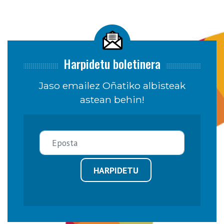
Harpidetu boletinera
Jaso emailez Oñatiko albisteak
astean behin!
HARPIDETU