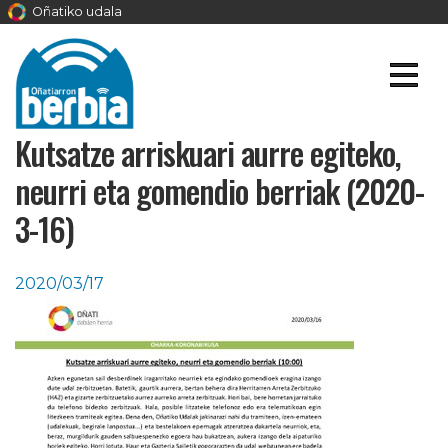
Oñatiko udala
Kutsatze arriskuari aurre egiteko,
neurri eta gomendio berriak (2020-
3-16)
2020/03/17