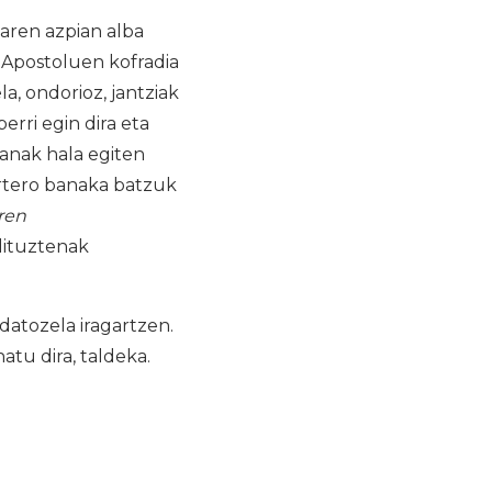
saren azpian alba
. Apostoluen kofradia
la, ondorioz, jantziak
erri egin dira eta
lanak hala egiten
urtero banaka batzuk
ren
dituztenak
adatozela iragartzen.
tu dira, taldeka.