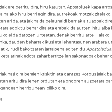
ak ere berritu dira, hiru kasutan. Apostoluek kapa arro
a halako hiru berri egin dira, aurrekoak motzak zirelako
en ari da, eta jakina da belaunaldi berriak altuagoak dire
ara egokitu behar dira eta erabaki da aurten, hiru alba b
ituko ei da datozen urteetan, denak berritu arte. Halako 
pitinka, dauden beharrak ikusi eta lehentasunen arabera 
tik, irudi bakoitzaren jarraipena egiten du
Apostoladua
eta arinak edota zaharberritze lan sakonagoak behar 
ak hasi dira beraien kriskitin eta dantzez Korpus jaiak b
etan aritu dira lehen ordutan eta ondoren auzoetara bana
gandean herrigunean ibiliko dira.
ia