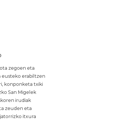
o
jota zegoen eta
n eusteko erabiltzen
i, konponketa txiki
izko San Migelek
skoren irudiak
uta zeuden eta
atorrizko itxura