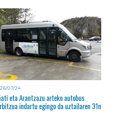
26/07/24
ati eta Arantzazu arteko autobus
rbitzua indartu egingo da uztailaren 31n