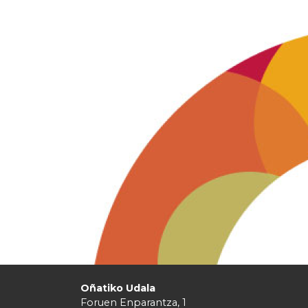
Oñatiko Udala
Foruen Enparantza, 1