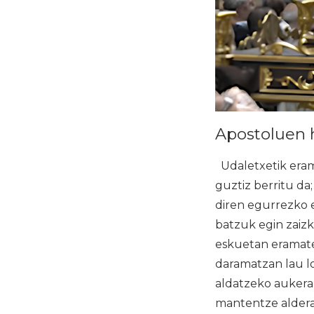
Apostoluen h
Udaletxetik eram
guztiz berritu da
diren egurrezko e
batzuk egin zaizk
eskuetan eramate
daramatzan lau lo
aldatzeko aukera 
mantentze aldera,