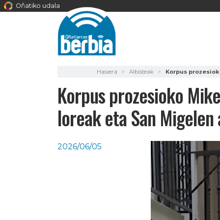
Oñatiko udala
Hasiera
Albisteak
Korpus prozesioko
Korpus prozesioko Mikel
loreak eta San Migelen 
2026/06/05