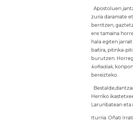
Apostoluen jantzi
zuria daramate et
berritzen, gaztetz
ere tamaina horret
hala egiten jarra
baitira, pitinka-
burutzen. Horrega
kofradiak,
konponk
bereizteko.
Bestalde,dantzari
Herriko ikastetxe
Larunbatean eta i
Iturria: Oñati Irrat