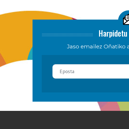
Harpidetu 
Jaso emailez Oñatiko a