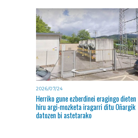
2026/07/24
Herriko gune ezberdinei eragingo dieten
hiru argi-mozketa iragarri ditu Oñargik
datozen bi astetarako