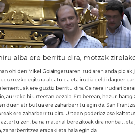
iru alba ere berritu dira, motzak zirelak
an ohi den Mikel Goiaingeruaren irudiaren anda pipiak 
; egurrezko egitura aldatu da eta irudia geldi dagoenea
lementuak ere guztiz berritu dira. Gainera, irudiari berar
io, aurreko bi urteetan bezala. Era berean, hezur-harag
n duen atributua ere zaharberritu egin da. San Frantzi
reak ere zaharberritu dira. Urteen poderioz oso kaltet
aztertu zen, baina material berezikoak dira nonbait, eta j
 zaharberritzea erabaki eta hala egin da.