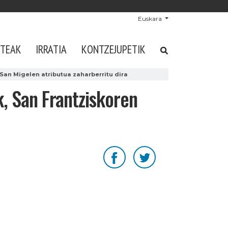
Euskara
STEAK
IRRATIA
KONTZEJUPETIK
San Migelen atributua zaharberritu dira
, San Frantziskoren