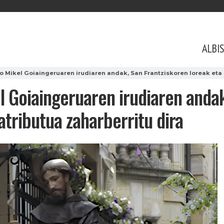
ALBI
 Mikel Goiaingeruaren irudiaren andak, San Frantziskoren loreak eta 
 Goiaingeruaren irudiaren andak
atributua zaharberritu dira