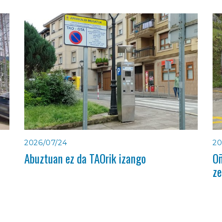
2026/07/24
20
Abuztuan ez da TAOrik izango
Oñ
ze