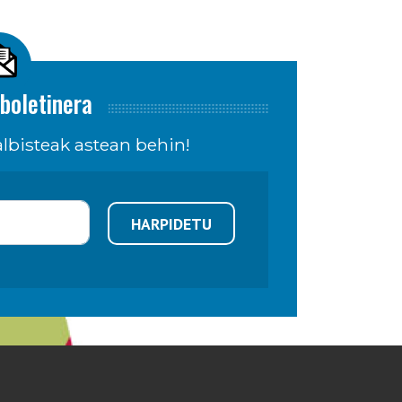
boletinera
lbisteak astean behin!
HARPIDETU