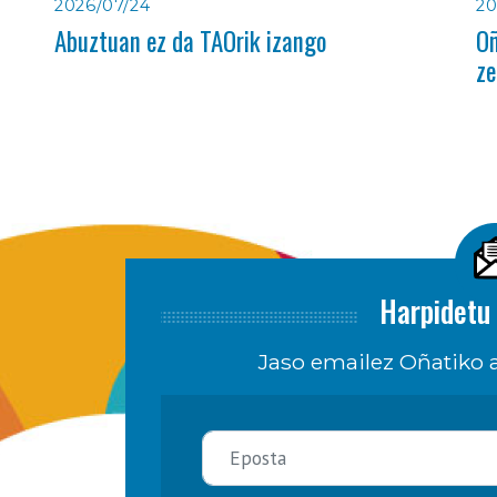
2026/07/24
20
Abuztuan ez da TAOrik izango
Oñ
ze
Harpidetu 
Jaso emailez Oñatiko a