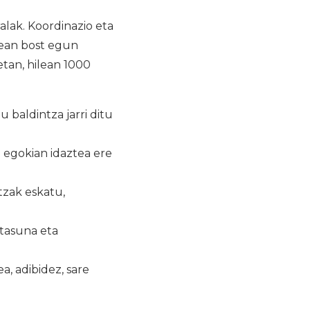
alak. Koordinazio eta
tean bost egun
etan, hilean 1000
baldintza jarri ditu
rteak:
 egokian idaztea ere
zak eskatu,
uk egoki egiteko
una eta
atea
bidez, sare