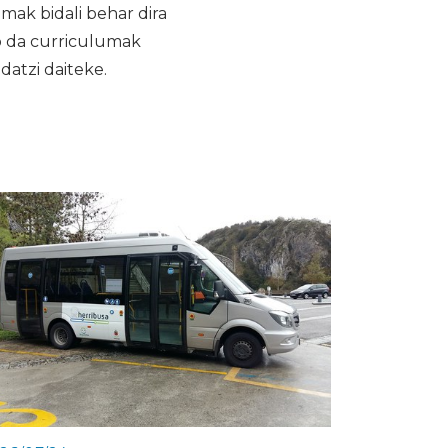
ak bidali behar dira
o da curriculumak
datzi daiteke.