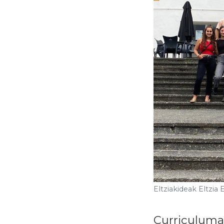
Eltziakideak Eltzia
Curriculuma