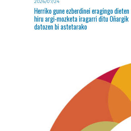
2026/07/24
Herriko gune ezberdinei eragingo dieten
hiru argi-mozketa iragarri ditu Oñargik
datozen bi astetarako