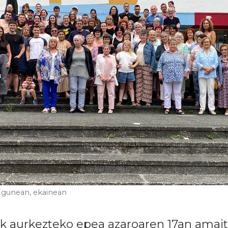
 Egunean, ekainean
k aurkezteko epea azaroaren 17an amai