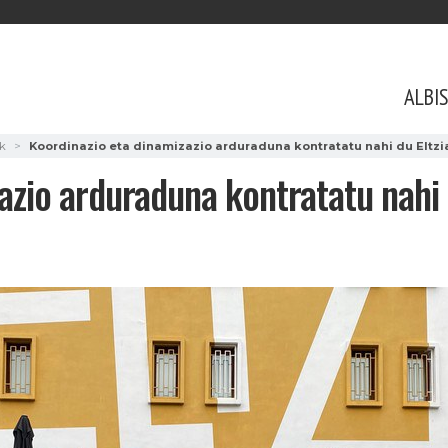
ALBI
k
Koordinazio eta dinamizazio arduraduna kontratatu nahi du Eltzia
azio arduraduna kontratatu nahi d