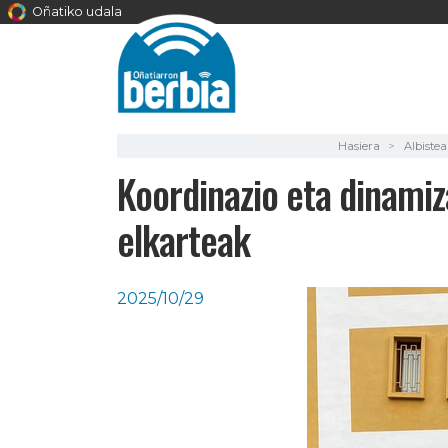
Oñatiko udala
Hasiera
Albistea
Koordinazio eta dinamiz
elkarteak
2025/10/29