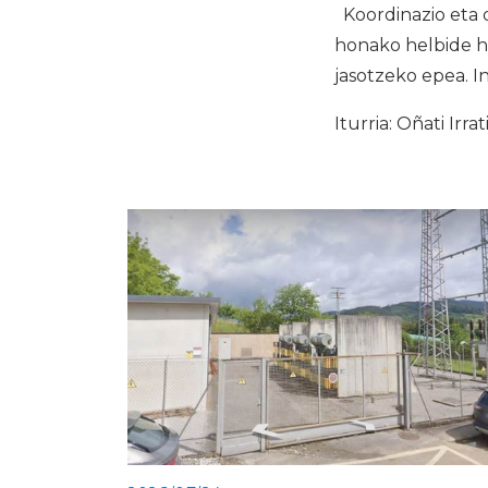
Koordinazio eta 
honako helbide h
jasotzeko epea. I
Iturria: Oñati Irrat