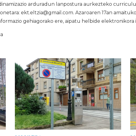
dinamizazio arduradun lanpostura aurkezteko curriculum
onetara: ekt.eltzia@gmail.com. Azaroaren 17an amaituk
nformazio gehiagorako ere, aipatu helbide elektronikora i
ia