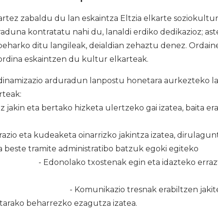
artez zabaldu du lan eskaintza Eltzia elkarte soziokultur
aduna kontratatu nahi du, lanaldi erdiko dedikazioz; as
beharko ditu langileak, deialdian zehaztu denez. Ordain
rdina eskaintzen du kultur elkarteak.
inamizazio arduradun lanpostu honetara aurkezteko lau 
ia kultur elka
 eta bertako hizketa ulertzeko gai izatea, baita era
eta kudeaketa oinarrizko jakintza izatea, dirulagunt
in eta beste tramite administratibo batz
 txostenak egin eta idazteko erraztas
iabideak iz
zio tresnak erabiltzen jakitea, adi
tarako beharrezko ezagutza izatea.