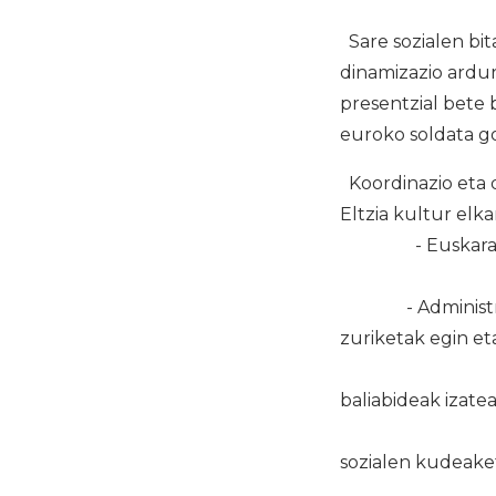
Sare sozialen bit
dinamizazio ardur
presentzial bete 
euroko soldata go
Koordinazio eta d
Eltz
- Euskaraz jakin
- Administrazio 
zuriketak eg
- Edonolako
bal
- Komunika
sozialen kudeake