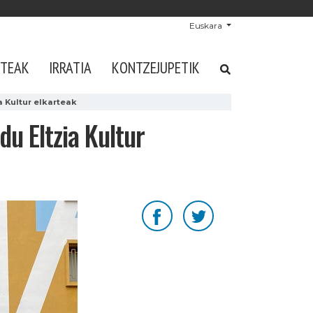
Euskara
STEAK
IRRATIA
KONTZEJUPETIK
 Kultur elkarteak
u Eltzia Kultur