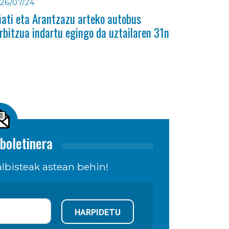
26/07/24
ati eta Arantzazu arteko autobus
rbitzua indartu egingo da uztailaren 31n
boletinera
lbisteak astean behin!
HARPIDETU