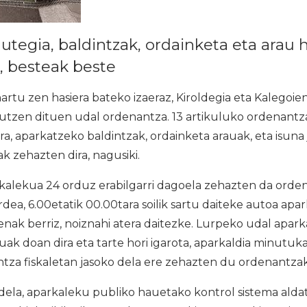
dutegia, baldintzak, ordainketa eta arau
a, besteak beste
artu zen hasiera bateko izaeraz, Kiroldegia eta Kalegoie
utzen dituen udal ordenantza. 13 artikuluko ordenant
era, aparkatzeko baldintzak, ordainketa arauak, eta isun
 zehazten dira, nagusiki.
kalekua 24 orduz erabilgarri dagoela zehazten da orde
dea, 6.00etatik 00.00tara soilik sartu daiteke autoa apa
nak berriz, noiznahi atera daitezke. Lurpeko udal apar
ak doan dira eta tarte hori igarota, aparkaldia minutuka
tza fiskaletan jasoko dela ere zehazten du ordenantzak
dela, aparkaleku publiko hauetako kontrol sistema alda