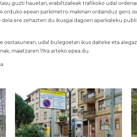
. Kasu guzti hauetan, erabiltzaileak trafikoko udal orden
 24 orduko epean parkimetro-makinan ordainduz gero, 
o dela ere zehazten du ikusgai dagoen aparkaleku publ
 osotasunean, udal bulegoetan ikus daiteke eta alegaz
nak, maiatzaren 19ra arteko epea du.
ia