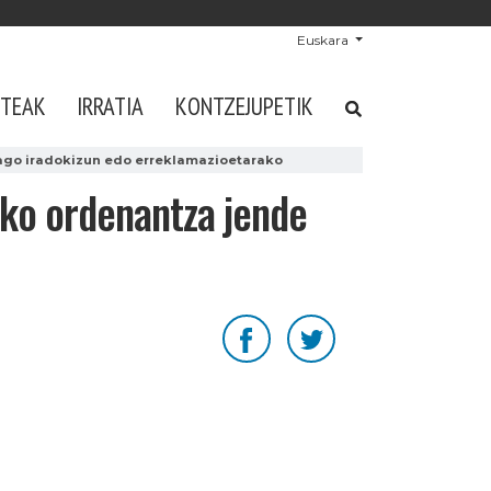
Euskara
STEAK
IRRATIA
KONTZEJUPETIK
ago iradokizun edo erreklamazioetarako
eko ordenantza jende