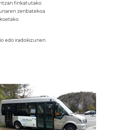
antzan finkatutako
isunaren zenbatekoa
ikoetako
io edo iradokizunen