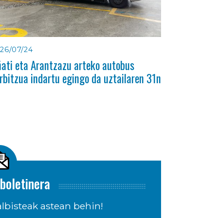
26/07/24
ati eta Arantzazu arteko autobus
rbitzua indartu egingo da uztailaren 31n
boletinera
lbisteak astean behin!