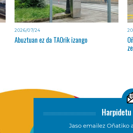
2026/07/24
20
Abuztuan ez da TAOrik izango
Oñ
ze
Harpidetu 
Jaso emailez Oñatiko a