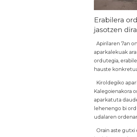
Erabilera or
jasotzen dir
Apirilaren 7an on
aparkalekuak ara
ordutegia, erabil
hauste konkretuak
Kiroldegiko apar
Kalegoienakora or
aparkatuta daude
lehenengo bi ordu
udalaren ordenan
Orain aste gutxi 