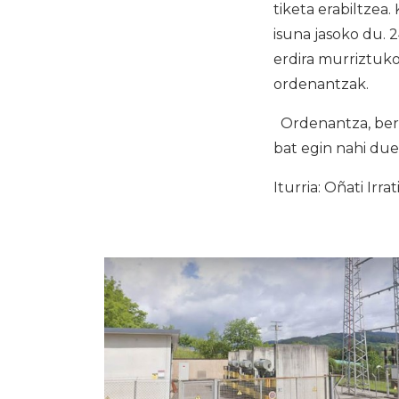
tiketa erabiltzea
isuna jasoko du.
erdira murriztuk
ordenantzak.
Ordenantza, bere
bat egin nahi due
Iturria: Oñati Irrat