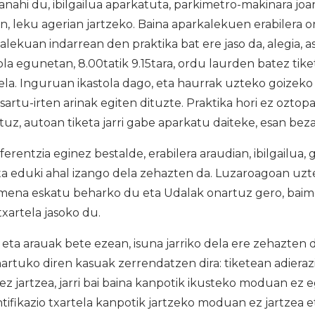
sanahi du, ibilgailua aparkatuta, parkimetro-makinara joa
n, leku agerian jartzeko. Baina aparkalekuen erabilera 
alekuan indarrean den praktika bat ere jaso da, alegia, 
kola egunetan, 8.00tatik 9.15tara, ordu laurden batez tiket
la. Inguruan ikastola dago, eta haurrak uzteko goizeko
 sartu-irten arinak egiten dituzte. Praktika hori ez oztop
uz, autoan tiketa jarri gabe aparkatu daiteke, esan beza
ferentzia eginez bestalde, erabilera araudian, ibilgailua
uta eduki ahal izango dela zehazten da. Luzaroagoan uz
baimena eskatu beharko du eta Udalak onartuz gero, bai
xartela jasoko du.
eta arauak bete ezean, isuna jarriko dela ere zehazten
artuko diren kasuak zerrendatzen dira: tiketean adieraz
a ez jartzea, jarri bai baina kanpotik ikusteko moduan ez
ifikazio txartela kanpotik jartzeko moduan ez jartzea e