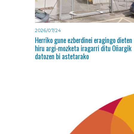
2026/07/24
Herriko gune ezberdinei eragingo dieten
hiru argi-mozketa iragarri ditu Oñargik
datozen bi astetarako