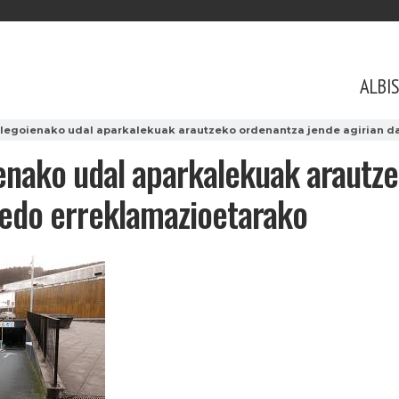
ALBI
alegoienako udal aparkalekuak arautzeko ordenantza jende agirian d
ienako udal aparkalekuak arautz
 edo erreklamazioetarako