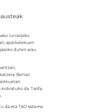
 hausteak
nako lurrazpiko
zan, aparkalekuen
a jasoko duten arau
nantzan,
rkatzera. Bertan
kalekuetan
 kobratuko da. Tarifa,
.
tu da eta TAO sistema