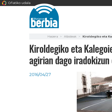
Oñatiko udala
Hasiera
Albisteak
Kiroldegiko eta K
Kiroldegiko eta Kalego
agirian dago iradokizun
2016/04/27