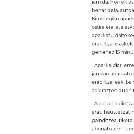
jarri da. Horrek e
behar dela, autoa
Kiroldegiko apark
ostiralera, eta es
aparkatu daitekee
erabiltzaile askok
gehienez 15 minut
Aparkaldiari erre
jarraian aparkat
erabiltzaileak, 
adierazten duen t
Aipatu baldintza 
arau haustetzat h
gainditzea, tiket
abonatuaren ident