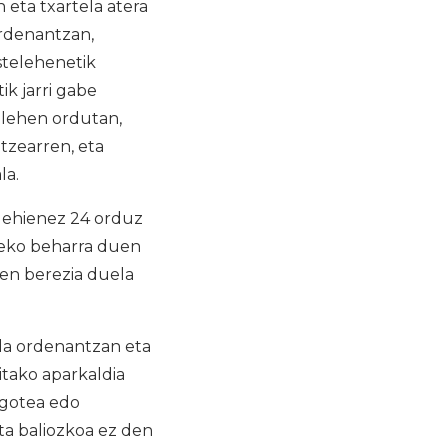
n eta txartela atera
ordenantzan,
astelehenetik
ik jarri gabe
 lehen ordutan,
atzearren, eta
la.
, gehienez 24 orduz
teko beharra duen
men berezia duela
 da ordenantzan eta
itako aparkaldia
 egotea edo
ta baliozkoa ez den