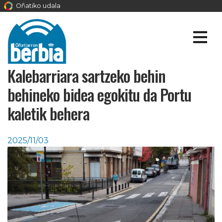
Oñatiko udala
Kalebarriara sartzeko behin
behineko bidea egokitu da Portu
kaletik behera
2025/11/03