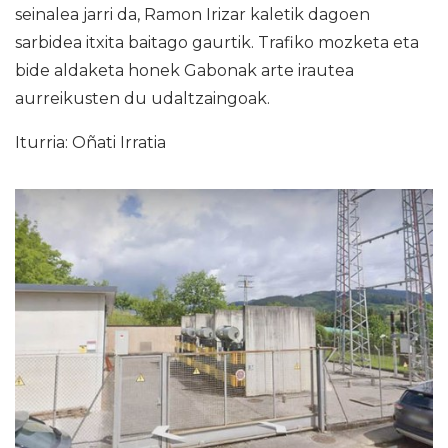
seinalea jarri da, Ramon Irizar kaletik dagoen
sarbidea itxita baitago gaurtik. Trafiko mozketa eta
bide aldaketa honek Gabonak arte irautea
aurreikusten du udaltzaingoak.
Iturria: Oñati Irratia