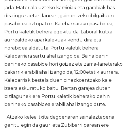
jada. Materiala uzteko kamioiak eta garabiak hasi
dira inguruetan lanean, gainontzeko ibilgailuen
pasabidea oztopatuz. Kalebarriarako pasabidea,
Portu kaletik behera egokitu da; Laboral kutxa
aurrealdeko aparkalekuak kendu dira eta
norabidea aldatuta, Portu kaletik behera
Kalebarriara sartu ahal izango da. Baina behin
behineko pasabide hori goizez eta zama-lanetarako
bakarrik erabili ahal izango da, 12:00etatik aurrera,
Kalebarriak bestela duen oinezkoentzako kale
izaera eskuratuko baitu. Bertan garajea duten
bizilagunek ere Portu kaletik beherako behin
behineko pasabidea erabili ahal izango dute.
Atzeko kalea itxita dagoenaren seinaleztapena
gehitu egin da gaur, eta Zubibarri parean ere