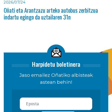
2026/07/24
Oñati eta Arantzazu arteko autobus zerbitzua
indartu egingo da uztailaren 31n
Harpidetu boletinera
Jaso emailez Oñatiko albisteak
astean behin!