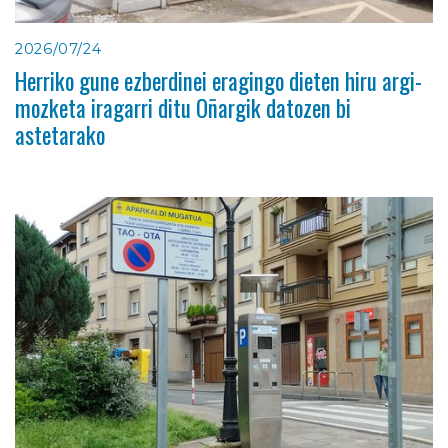
2026/07/24
Herriko gune ezberdinei eragingo dieten hiru argi-
mozketa iragarri ditu Oñargik datozen bi
astetarako