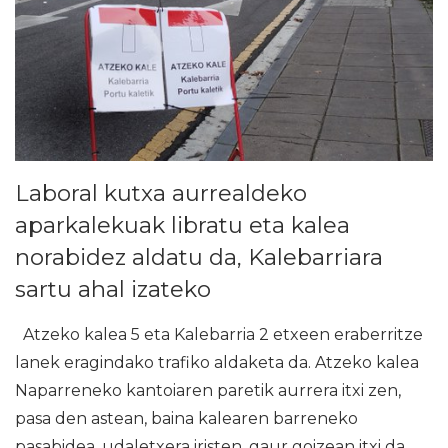
Laboral kutxa aurrealdeko
aparkalekuak libratu eta kalea
norabidez aldatu da, Kalebarriara
sartu ahal izateko
Atzeko kalea 5 eta Kalebarria 2 etxeen eraberritze
lanek eragindako trafiko aldaketa da. Atzeko kalea
Naparreneko kantoiaren paretik aurrera itxi zen,
pasa den astean, baina kalearen barreneko
pasabidea, udaletxera iristen, gaur goizean itxi da