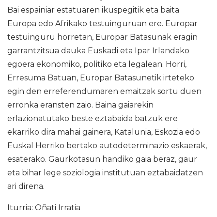
Bai espainiar estatuaren ikuspegitik eta baita
Europa edo Afrikako testuinguruan ere. Europar
testuinguru horretan, Europar Batasunak eragin
garrantzitsua dauka Euskadi eta Ipar Irlandako
egoera ekonomiko, politiko eta legalean. Horri,
Erresuma Batuan, Europar Batasunetik irteteko
egin den erreferendumaren emaitzak sortu duen
erronka eransten zaio. Baina gaiarekin
erlazionatutako beste eztabaida batzuk ere
ekarriko dira mahai gainera, Katalunia, Eskozia edo
Euskal Herriko bertako autodeterminazio eskaerak,
esaterako. Gaurkotasun handiko gaia beraz, gaur
eta bihar lege soziologia institutuan eztabaidatzen
ari direna.
Iturria: Oñati Irratia