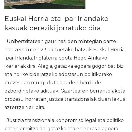
Euskal Herria eta Ipar Irlandako
kasuak bereziki jorratuko dira
Unibertsitatean gaur hasi den mintegian parte
hartzen duten 23 adituetako batzuk Euskal Herria,
Ipar Irlanda, Inglaterra edota Hego Afrikako
ikerlariak dira. Alegia, gatazka egoera gogor bat bizi
eta horixe bideratzeko adostasun politikorako
prozesuan murgilduta dauden herrialde
ezberdinetako adituak. Gizartearen berrantolaketa
prozesu horretan justizia transizionalak duen lekua
aztertzen ari dira.
Justizia transizionala konpromiso legal eta politiko
baten emaitza da, gatazka eta errepresio egoera