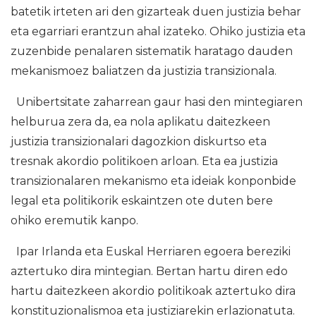
batetik irteten ari den gizarteak duen justizia behar
eta egarriari erantzun ahal izateko. Ohiko justizia eta
zuzenbide penalaren sistematik haratago dauden
mekanismoez baliatzen da justizia transizionala.
Unibertsitate zaharrean gaur hasi den mintegiaren
helburua zera da, ea nola aplikatu daitezkeen
justizia transizionalari dagozkion diskurtso eta
tresnak akordio politikoen arloan. Eta ea justizia
transizionalaren mekanismo eta ideiak konponbide
legal eta politikorik eskaintzen ote duten bere
ohiko eremutik kanpo.
Ipar Irlanda eta Euskal Herriaren egoera bereziki
aztertuko dira mintegian. Bertan hartu diren edo
hartu daitezkeen akordio politikoak aztertuko dira
konstituzionalismoa eta justiziarekin erlazionatuta.