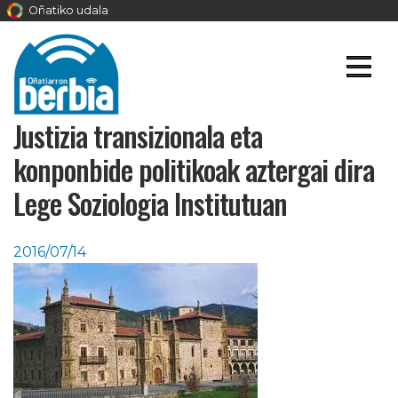
Oñatiko udala
Justizia transizionala eta
konponbide politikoak aztergai dira
Lege Soziologia Institutuan
2016/07/14