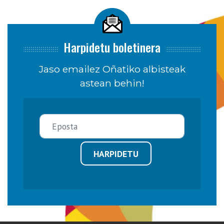
Harpidetu boletinera
Jaso emailez Oñatiko albisteak
astean behin!
HARPIDETU