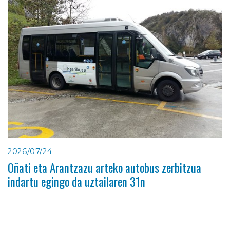
2026/07/24
Oñati eta Arantzazu arteko autobus zerbitzua
indartu egingo da uztailaren 31n