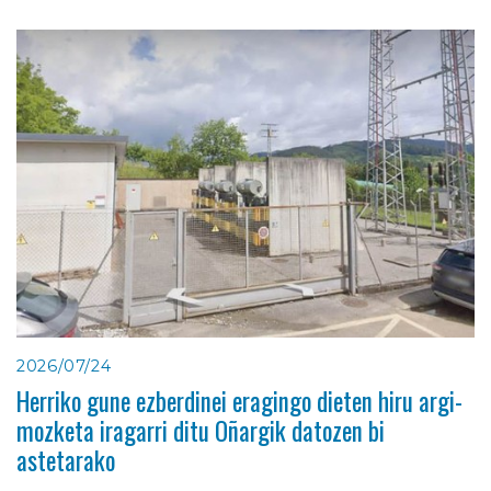
2026/07/24
Herriko gune ezberdinei eragingo dieten hiru argi-
mozketa iragarri ditu Oñargik datozen bi
astetarako