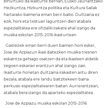
bihurtuko da ikasturte berrian, Eusko Jaurlaritzako
Hezkuntza, Hizkuntza politika eta Kultura Sailak
hartarako baimena eman berri baitio. Dultzaina ez
ezik, honi eta txistuari laguntzen dien atabala
espezialitatea ere ofizialki irakatsi ahal izango da
musika eskolan 2015-2016 ikasturtean.
Gasteizek eman berri duen baimen honi esker,
Jose de Azpiazun ikasi daitezken musika tresnen
eskaintza gehiago osatzen da eta ikasleen aldetik
zegoen eskariari erantzun ahal izango zaio.
Ikasturte honetan dultzaina irakasten aritu diren
bezala, atabala ere landu baitzitekeen baina
perkusio espezialitatearen baitan. Aurrerantzean,
atabala bera izango da aparteko espezialitatea.
Jose de Azpiazu musika eskolan 2015-2016