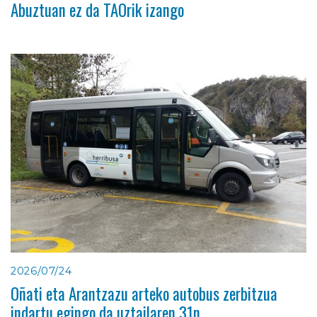
Abuztuan ez da TAOrik izango
2026/07/24
Oñati eta Arantzazu arteko autobus zerbitzua
indartu egingo da uztailaren 31n