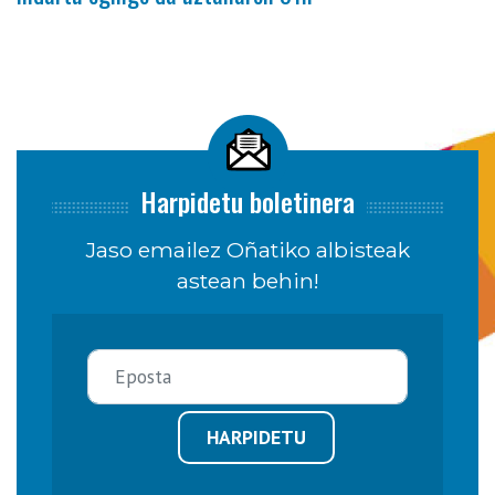
Harpidetu boletinera
Jaso emailez Oñatiko albisteak
astean behin!
HARPIDETU