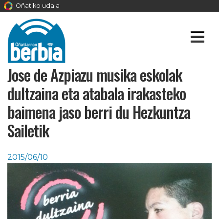
Oñatiko udala
Jose de Azpiazu musika eskolak
dultzaina eta atabala irakasteko
baimena jaso berri du Hezkuntza
Sailetik
2015/06/10