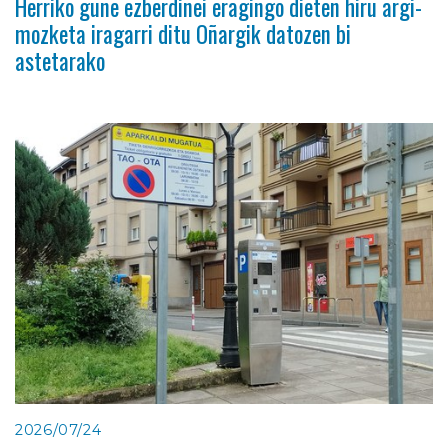
Herriko gune ezberdinei eragingo dieten hiru argi-
mozketa iragarri ditu Oñargik datozen bi
astetarako
2026/07/24