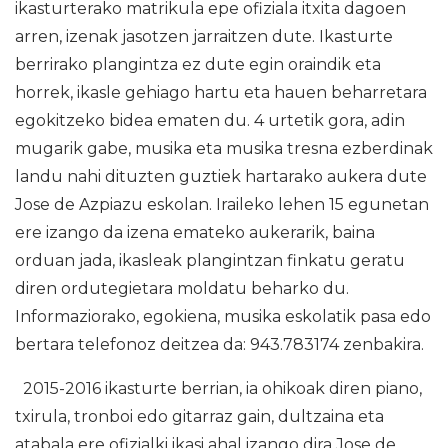
ikasturterako matrikula epe ofiziala itxita dagoen
arren, izenak jasotzen jarraitzen dute. Ikasturte
berrirako plangintza ez dute egin oraindik eta
horrek, ikasle gehiago hartu eta hauen beharretara
egokitzeko bidea ematen du. 4 urtetik gora, adin
mugarik gabe, musika eta musika tresna ezberdinak
landu nahi dituzten guztiek hartarako aukera dute
Jose de Azpiazu eskolan. Iraileko lehen 15 egunetan
ere izango da izena emateko aukerarik, baina
orduan jada, ikasleak plangintzan finkatu geratu
diren ordutegietara moldatu beharko du.
Informaziorako, egokiena, musika eskolatik pasa edo
bertara telefonoz deitzea da: 943.783174 zenbakira.
2015-2016 ikasturte berrian, ia ohikoak diren piano,
txirula, tronboi edo gitarraz gain, dultzaina eta
atabala ere ofizialki ikasi ahal izango dira Jose de