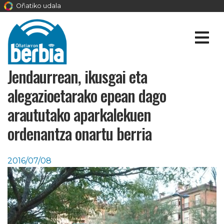
Oñatiko udala
Jendaurrean, ikusgai eta
alegazioetarako epean dago
araututako aparkalekuen
ordenantza onartu berria
2016/07/08