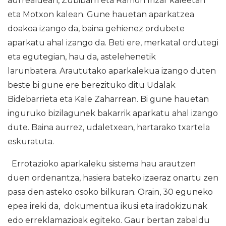
aurrealdean, Zubibarri eta Ramon Irizar kaleetan
eta Motxon kalean. Gune hauetan aparkatzea
doakoa izango da, baina gehienez ordubete
aparkatu ahal izango da. Beti ere, merkatal ordutegi
eta egutegian, hau da, astelehenetik
larunbatera. Araututako aparkalekua izango duten
beste bi gune ere berezituko ditu Udalak
Bidebarrieta eta Kale Zaharrean. Bi gune hauetan
inguruko bizilagunek bakarrik aparkatu ahal izango
dute. Baina aurrez, udaletxean, hartarako txartela
eskuratuta.
Errotazioko aparkaleku sistema hau arautzen
duen ordenantza, hasiera bateko izaeraz onartu zen
pasa den asteko osoko bilkuran. Orain, 30 eguneko
epea ireki da, dokumentua ikusi eta iradokizunak
edo erreklamazioak egiteko. Gaur bertan zabaldu