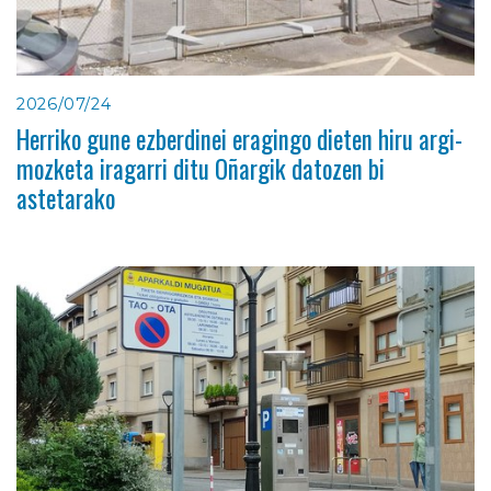
2026/07/24
Herriko gune ezberdinei eragingo dieten hiru argi-
mozketa iragarri ditu Oñargik datozen bi
astetarako