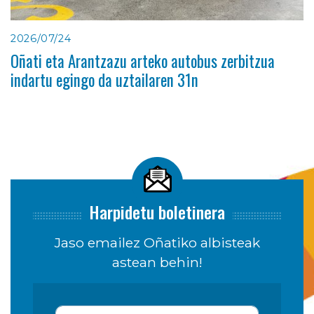
2026/07/24
Oñati eta Arantzazu arteko autobus zerbitzua
indartu egingo da uztailaren 31n
Harpidetu boletinera
Jaso emailez Oñatiko albisteak
astean behin!