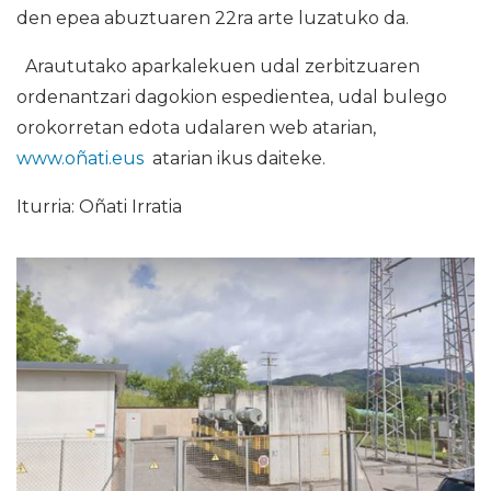
den epea abuztuaren 22ra arte luzatuko da.
Araututako aparkalekuen udal zerbitzuaren
ordenantzari dagokion espedientea, udal bulego
orokorretan edota udalaren web atarian,
www.oñati.eus
atarian ikus daiteke.
Iturria: Oñati Irratia