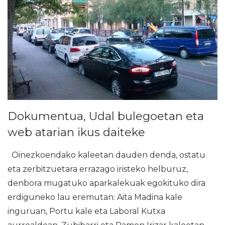
Dokumentua, Udal bulegoetan eta
web atarian ikus daiteke
Oinezkoendako kaleetan dauden denda, ostatu
eta zerbitzuetara errazago iristeko helburuz,
denbora mugatuko aparkalekuak egokituko dira
erdiguneko lau eremutan: Aita Madina kale
inguruan, Portu kale eta Laboral Kutxa