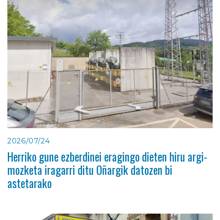
2026/07/24
Herriko gune ezberdinei eragingo dieten hiru argi-
mozketa iragarri ditu Oñargik datozen bi
astetarako