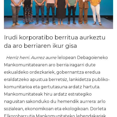
Irudi korporatibo berritua aurkeztu
da aro berriaren ikur gisa
Herriz herri. Aurrez aurre
lelopean Debagoieneko
Mankomunitatearen aro berria iragarri dute
eskualdeko ordezkariek, gobernantza eredua
eraldatzeko apustua berretsiz, lankidetza publiko-
komunitarioa eta gertutasuna ardatz hartuta.
Mankomunitateak hiru ardatz estrategiko
nagusitan sakonduko du hemendik aurrera: arlo
sozialean, ekonomikoan eta ekologikoan. Dorleta
Elkorobarrutia Mankomunitateko lehendakariak