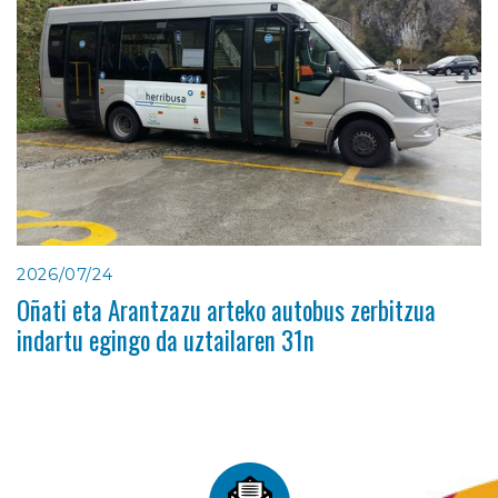
2026/07/24
Oñati eta Arantzazu arteko autobus zerbitzua
indartu egingo da uztailaren 31n