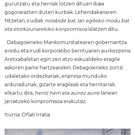
gurutzatu eta herriak lotzen dituen ibaia
gogorarazten duten kurbak. Lehendakariaren
hitzetan, irudiak
norabide bat, lan egiteko modu bat
eta etorkizunarekiko konpromisoa
islatzen ditu.
Debagoieneko Mankomunitatearen gobernantza
eredu eta irudi korporatibo berrituaren aurkezpena
Aretxabaletan egin zen atzo eskualdeko eragile
askoren parte hartzearekin. Debagoieneko zortzi
udaletako ordezkariak, enpresa munduko
arduradunak, gizarte eragileak eta herritarrak
elkartu dira,
herriz herri eta aurrez aurre
lanean
jarraitzeko konpromisoa erakutsiz.
Iturria: Oñati Irratia