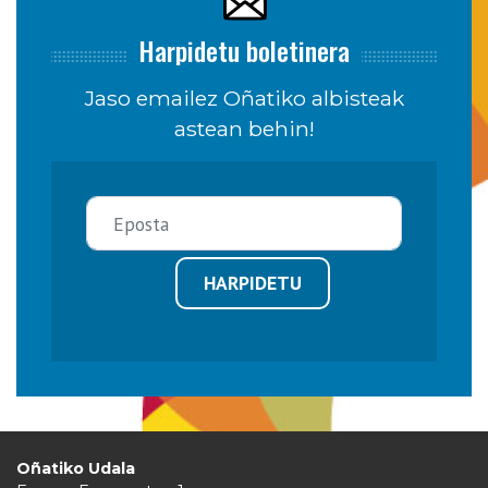
Harpidetu boletinera
Jaso emailez Oñatiko albisteak
astean behin!
HARPIDETU
Oñatiko Udala