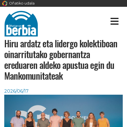
Oñatiko udala
Hiru ardatz eta lidergo kolektiboan
oinarritutako gobernantza
ereduaren aldeko apustua egin du
Mankomunitateak
2026/06/17