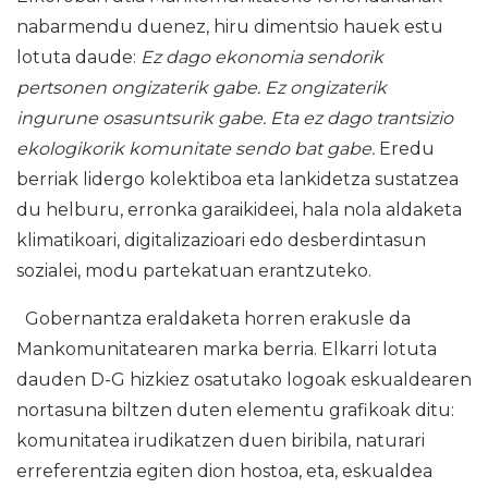
nabarmendu duenez, hiru dimentsio hauek estu
lotuta daude:
Ez dago ekonomia sendorik
pertsonen ongizaterik gabe. Ez ongizaterik
ingurune osasuntsurik gabe. Eta ez dago trantsizio
ekologikorik komunitate sendo bat gabe.
Eredu
berriak lidergo kolektiboa eta lankidetza sustatzea
du helburu, erronka garaikideei, hala nola aldaketa
klimatikoari, digitalizazioari edo desberdintasun
sozialei, modu partekatuan erantzuteko.
Gobernantza eraldaketa horren erakusle da
Mankomunitatearen marka berria. Elkarri lotuta
dauden D-G hizkiez osatutako logoak eskualdearen
nortasuna biltzen duten elementu grafikoak ditu:
komunitatea irudikatzen duen biribila, naturari
erreferentzia egiten dion hostoa, eta, eskualdea