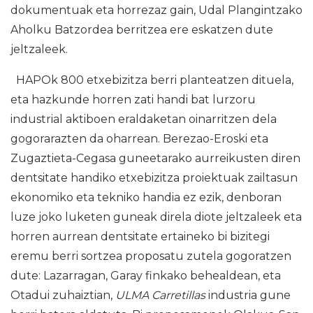
dokumentuak eta horrezaz gain, Udal Plangintzako
Aholku Batzordea berritzea ere eskatzen dute
jeltzaleek.
HAPOk 800 etxebizitza berri planteatzen dituela,
eta hazkunde horren zati handi bat lurzoru
industrial aktiboen eraldaketan oinarritzen dela
gogorarazten da oharrean. Berezao-Eroski eta
Zugaztieta-Cegasa guneetarako aurreikusten diren
dentsitate handiko etxebizitza proiektuak zailtasun
ekonomiko eta tekniko handia ez ezik, denboran
luze joko luketen guneak direla diote jeltzaleek eta
horren aurrean dentsitate ertaineko bi bizitegi
eremu berri sortzea proposatu zutela gogoratzen
dute: Lazarragan, Garay finkako behealdean, eta
Otadui zuhaiztian,
ULMA Carretillas
industria gune