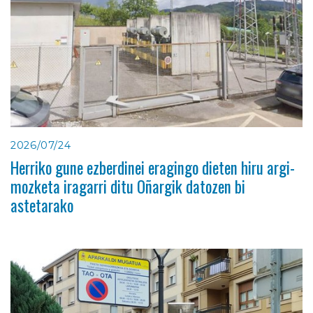
2026/07/24
Herriko gune ezberdinei eragingo dieten hiru argi-
mozketa iragarri ditu Oñargik datozen bi
astetarako