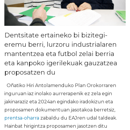
Dentsitate ertaineko bi bizitegi-
eremu berri, lurzoru industrialaren
mantentzea eta futbol zelai berria
eta kanpoko igerilekuak gauzatzea
proposatzen du
Oñatiko Hiri Antolamenduko Plan Orokorraren
inguruan iaz inolako aurrerapenik ez zela egin
jakinaraziz eta 2024an egindako iradokizun eta
proposamen dokumentuan jasotakoa berretsiz,
prentsa-oharra
zabaldu du EAJren udal taldeak.
Hainbat hirigintza proposamen jasotzen ditu