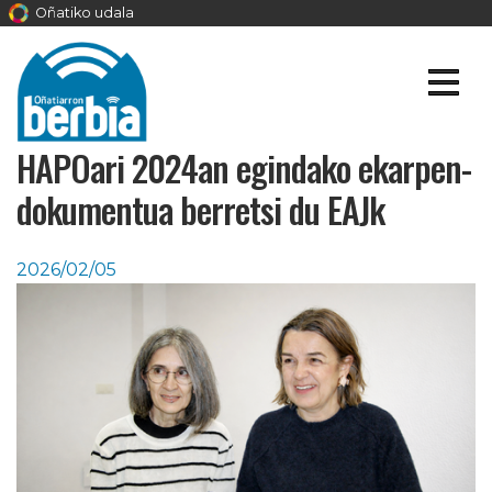
Oñatiko udala
HAPOari 2024an egindako ekarpen-
dokumentua berretsi du EAJk
2026/02/05