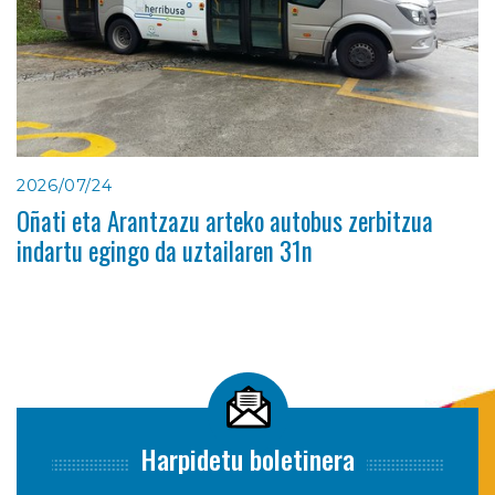
2026/07/24
Oñati eta Arantzazu arteko autobus zerbitzua
indartu egingo da uztailaren 31n
Harpidetu boletinera