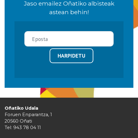
Jaso emailez Oñatiko albisteak
astean behin!
HARPIDETU
Oñatiko Udala
Foruen Enparantza, 1
20560 Oñati
Tel: 943 78 04 11