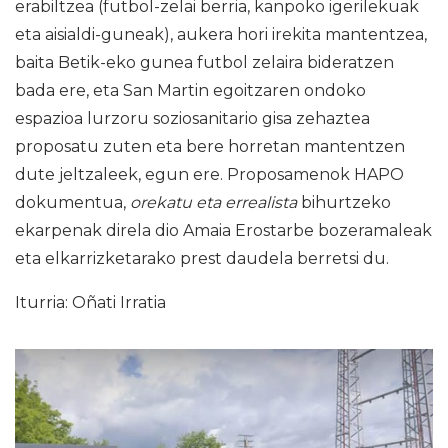
erabiltzea (futbol-zelai berria, kanpoko igerilekuak
eta aisialdi-guneak), aukera hori irekita mantentzea,
baita Betik-eko gunea futbol zelaira bideratzen
bada ere, eta San Martin egoitzaren ondoko
espazioa lurzoru soziosanitario gisa zehaztea
proposatu zuten eta bere horretan mantentzen
dute jeltzaleek, egun ere. Proposamenok HAPO
dokumentua,
orekatu eta errealista
bihurtzeko
ekarpenak direla dio Amaia Erostarbe bozeramaleak
eta elkarrizketarako prest daudela berretsi du.
Iturria: Oñati Irratia