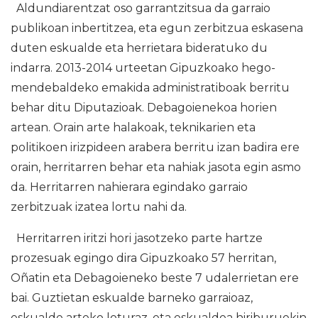
Aldundiarentzat oso garrantzitsua da garraio
publikoan inbertitzea, eta egun zerbitzua eskasena
duten eskualde eta herrietara bideratuko du
indarra. 2013-2014 urteetan Gipuzkoako hego-
mendebaldeko emakida administratiboak berritu
behar ditu Diputazioak. Debagoienekoa horien
artean. Orain arte halakoak, teknikarien eta
politikoen irizpideen arabera berritu izan badira ere
orain, herritarren behar eta nahiak jasota egin asmo
da. Herritarren nahierara egindako garraio
zerbitzuak izatea lortu nahi da.
Herritarren iritzi hori jasotzeko parte hartze
prozesuak egingo dira Gipuzkoako 57 herritan,
Oñatin eta Debagoieneko beste 7 udalerrietan ere
bai. Guztietan eskualde barneko garraioaz,
eskualde arteko loturaz, eta eskualdea hiriburuekin