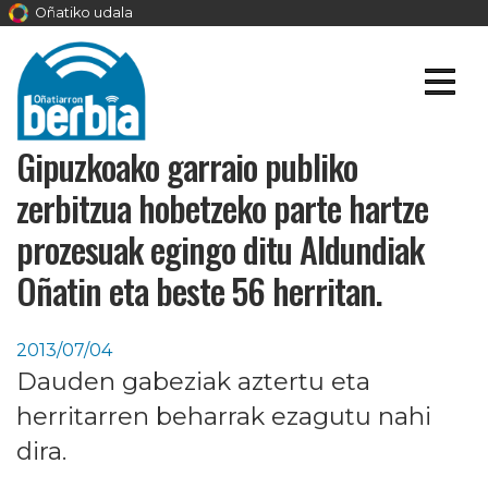
Oñatiko udala
Gipuzkoako garraio publiko
zerbitzua hobetzeko parte hartze
prozesuak egingo ditu Aldundiak
Oñatin eta beste 56 herritan.
2013/07/04
Dauden gabeziak aztertu eta
herritarren beharrak ezagutu nahi
dira.