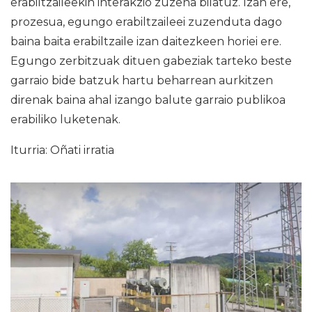
erabiltzaileekin interakzio zuzena bilatuz. Izan ere,
prozesua, egungo erabiltzaileei zuzenduta dago
baina baita erabiltzaile izan daitezkeen horiei ere.
Egungo zerbitzuak dituen gabeziak tarteko beste
garraio bide batzuk hartu beharrean aurkitzen
direnak baina ahal izango balute garraio publikoa
erabiliko luketenak.
Iturria: Oñati irratia