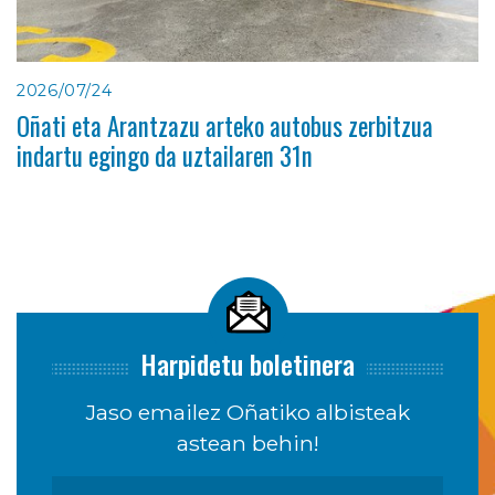
2026/07/24
Oñati eta Arantzazu arteko autobus zerbitzua
indartu egingo da uztailaren 31n
Harpidetu boletinera
Jaso emailez Oñatiko albisteak
astean behin!