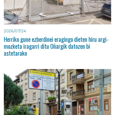
2026/07/24
Herriko gune ezberdinei eragingo dieten hiru argi-
mozketa iragarri ditu Oñargik datozen bi
astetarako