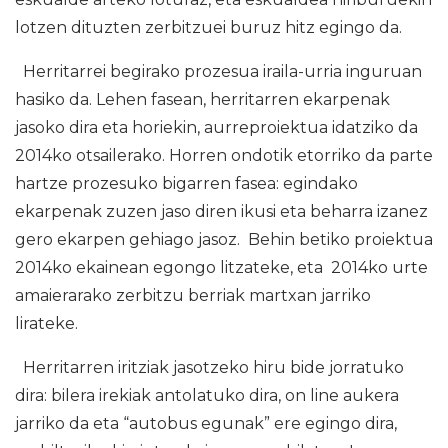
lotzen dituzten zerbitzuei buruz hitz egingo da.
Herritarrei begirako prozesua iraila-urria inguruan
hasiko da. Lehen fasean, herritarren ekarpenak
jasoko dira eta horiekin, aurreproiektua idatziko da
2014ko otsailerako. Horren ondotik etorriko da parte
hartze prozesuko bigarren fasea: egindako
ekarpenak zuzen jaso diren ikusi eta beharra izanez
gero ekarpen gehiago jasoz. Behin betiko proiektua
2014ko ekainean egongo litzateke, eta 2014ko urte
amaierarako zerbitzu berriak martxan jarriko
lirateke.
Herritarren iritziak jasotzeko hiru bide jorratuko
dira: bilera irekiak antolatuko dira, on line aukera
jarriko da eta “autobus egunak” ere egingo dira,