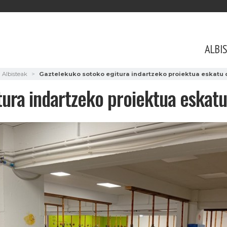
ALBI
Albisteak
Gaztelekuko sotoko egitura indartzeko proiektua eskatu
tura indartzeko proiektua eskatu