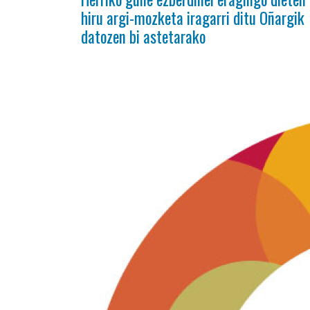
hiru argi-mozketa iragarri ditu Oñargik
datozen bi astetarako