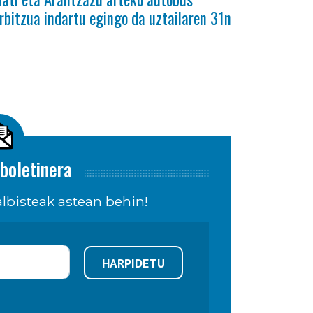
rbitzua indartu egingo da uztailaren 31n
boletinera
lbisteak astean behin!
HARPIDETU