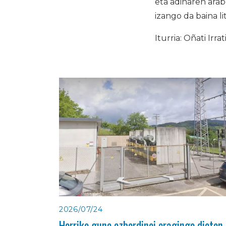
eta adinaren ara
izango da baina 
Iturria: Oñati Irrat
2026/07/24
Herriko gune ezberdinei eragingo dieten