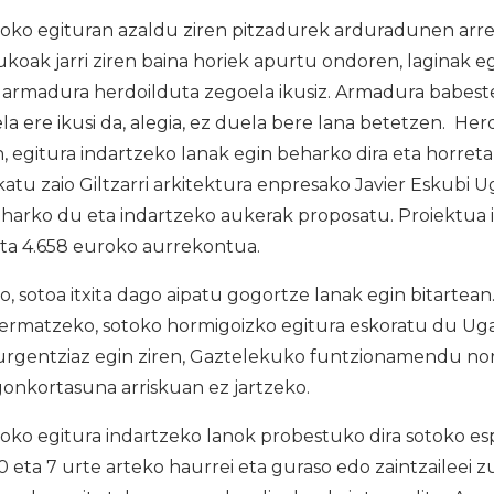
ko egituran azaldu ziren pitzadurek arduradunen arr
koak jarri ziren baina horiek apurtu ondoren, laginak eg
armadura herdoilduta zegoela ikusiz. Armadura babes
la ere ikusi da, alegia, ez duela bere lana betetzen. Her
 egitura indartzeko lanak egin beharko dira eta horretar
atu zaio Giltzarri arkitektura enpresako Javier Eskubi Ug
eharko du eta indartzeko aukerak proposatu. Proiektua 
eta 4.658 euroko aurrekontua.
, sotoa itxita dago aipatu gogortze lanak egin bitartean
rmatzeko, sotoko hormigoizko egitura eskoratu du Uga
urgentziaz egin ziren, Gaztelekuko funtzionamendu no
gonkortasuna arriskuan ez jartzeko.
ko egitura indartzeko lanok probestuko dira sotoko es
0 eta 7 urte arteko haurrei eta guraso edo zaintzaileei