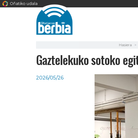
Oñatiko udala
Hasiera
Gaztelekuko sotoko egi
2026/05/26