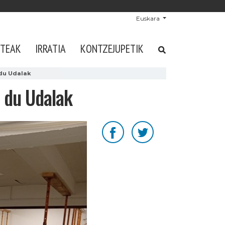
Euskara
STEAK
IRRATIA
KONTZEJUPETIK
 du Udalak
 du Udalak