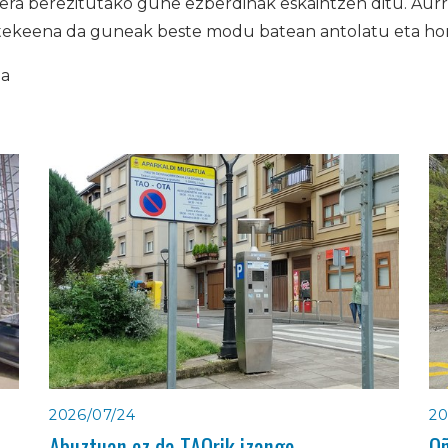
bera berezitutako gune ezberdinak eskaintzen ditu. Aur
litekeena da guneak beste modu batean antolatu eta hor
ia
2026/07/24
20
Abuztuan ez da TAOrik izango
Oñ