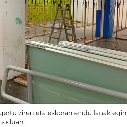
gertu ziren eta eskoramendu lanak egin 
 moduan