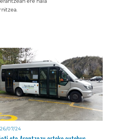
rerantzean ere hala
nitzea.
26/07/24
ati eta Arantzazu arteko autobus