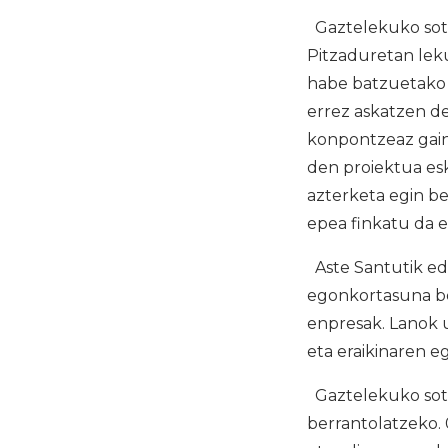
Gaztelekuko soto
Pitzaduretan leku
habe batzuetako 
errez askatzen de
konpontzeaz gain,
den proiektua esk
azterketa egin b
epea finkatu da 
Aste Santutik edo
egonkortasuna be
enpresak. Lanok 
eta eraikinaren e
Gaztelekuko soto
berrantolatzeko. 