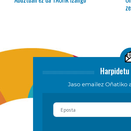
ze
Harpidetu 
Jaso emailez Oñatiko a