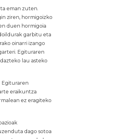
eta eman zuten.
in ziren, hormigoizko
ten duen hormigoia
doildurak garbitu eta
ako oinarri izango
arteri. Egituraren
idazteko lau asteko
. Egituraren
rte eraikuntza
rmalean ez eragiteko
pazioak
 zuzenduta dago sotoa