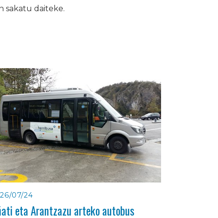
 sakatu daiteke.
26/07/24
ati eta Arantzazu arteko autobus