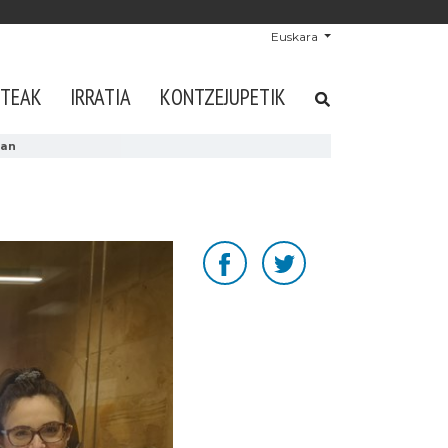
Euskara
STEAK
IRRATIA
KONTZEJUPETIK
ean