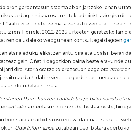
alaren gardentasun sistema abian jartzeko lehen urrat
ikusita diagnostikoa osatuz. Toki administrazio gisa di
ntifikatu ziren, betetze maila zehaztu zen eta horiek 
u ziren. Horrela, 2022-2025 urteetan garatzeko lan plan
okatzen da udaleko webgunean kontsultagai dagoen
gar
n ataria edukiz elikatzen aritu dira eta udalari berari 
ikatzeaz gain, Oñatiri dagozkion baina beste erakunde 
i jarri dira. Ataria osatzeko prozesuan dago eta
Attest
en
jarraituko du. Udal irekiera eta gardentasunerako bidea
esten du udalak horrela.
erritarren Parte-hartzea, Lankidetza publiko-soziala eta ir
rdenantzak
gardentasun du hizpide, bestak beste, hiruga
i honetarako sarbidea oso erraza da: oñati.eus udal we
gokion
Udal informazioa
zutabean begi bistara agertuko z