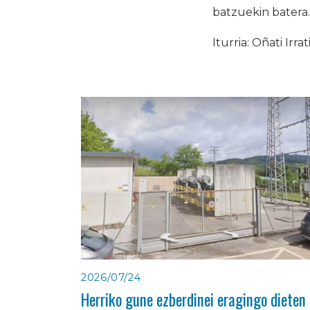
batzuekin batera
Iturria: Oñati Irrat
2026/07/24
Herriko gune ezberdinei eragingo dieten