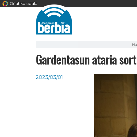
Oñatiko udala
Ha
Gardentasun ataria sor
2023/03/01