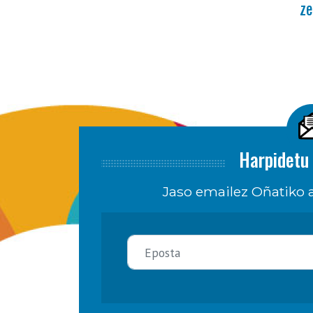
ze
Harpidetu 
Jaso emailez Oñatiko a