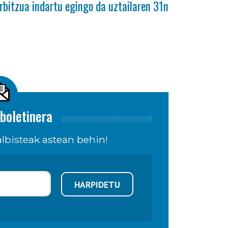
rbitzua indartu egingo da uztailaren 31n
boletinera
lbisteak astean behin!
HARPIDETU