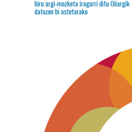
hiru argi-mozketa iragarri ditu Oñargik
datozen bi astetarako