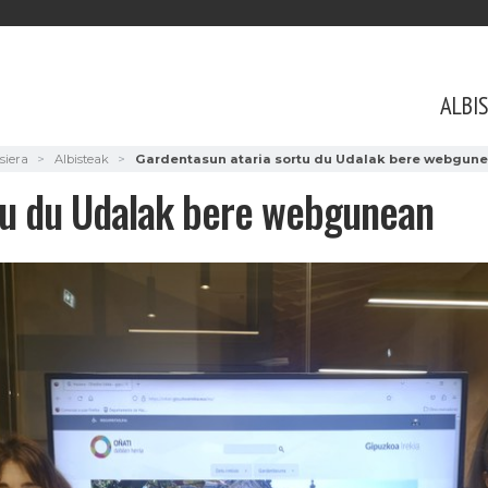
ALBI
siera
Albisteak
Gardentasun ataria sortu du Udalak bere webgun
tu du Udalak bere webgunean