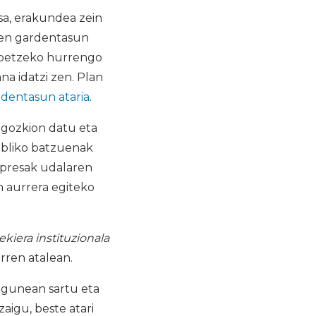
sa, erakundea zein
tuen gardentasun
hobetzeko hurrengo
a idatzi zen. Plan
dentasun ataria
.
dagozkion datu eta
publiko batzuenak
presak udalaren
n aurrera egiteko
ekiera instituzionala
rren atalean.
bgunean sartu eta
aigu, beste atari