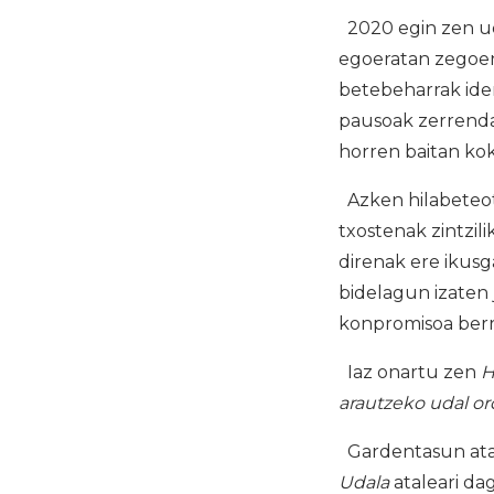
2020 egin zen ud
egoeratan zegoen 
betebeharrak ide
pausoak zerrendat
horren baitan k
Azken hilabeteota
txostenak zintzil
direnak ere ikusga
bidelagun izaten 
konpromisoa berr
Iaz onartu zen
H
arautzeko udal o
Gardentasun atar
Udala
ataleari da