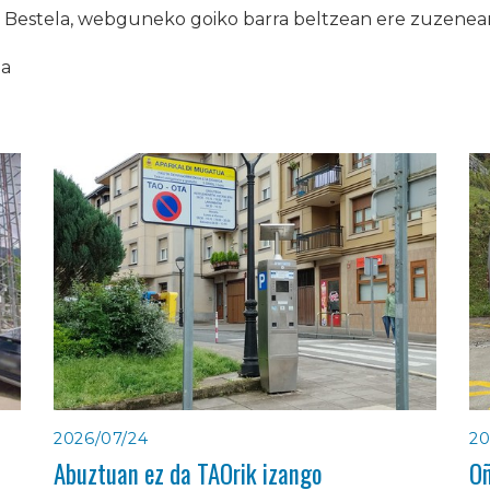
. Bestela, webguneko goiko barra beltzean ere zuzenean
ia
2026/07/24
20
Abuztuan ez da TAOrik izango
Oñ