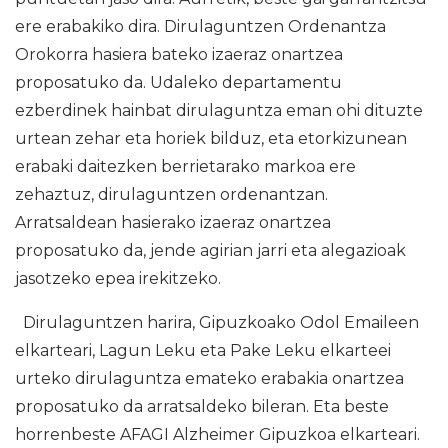
ere erabakiko dira. Dirulaguntzen Ordenantza
Orokorra hasiera bateko izaeraz onartzea
proposatuko da. Udaleko departamentu
ezberdinek hainbat dirulaguntza eman ohi dituzte
urtean zehar eta horiek bilduz, eta etorkizunean
erabaki daitezken berrietarako markoa ere
zehaztuz, dirulaguntzen ordenantzan.
Arratsaldean hasierako izaeraz onartzea
proposatuko da, jende agirian jarri eta alegazioak
jasotzeko epea irekitzeko.
Dirulaguntzen harira, Gipuzkoako Odol Emaileen
elkarteari, Lagun Leku eta Pake Leku elkarteei
urteko dirulaguntza emateko erabakia onartzea
proposatuko da arratsaldeko bileran. Eta beste
horrenbeste AFAGI Alzheimer Gipuzkoa elkarteari.