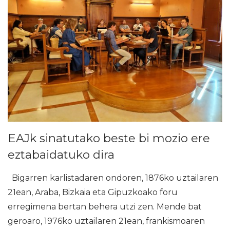
EAJk sinatutako beste bi mozio ere
eztabaidatuko dira
Bigarren karlistadaren ondoren, 1876ko uztailaren
21ean, Araba, Bizkaia eta Gipuzkoako foru
erregimena bertan behera utzi zen. Mende bat
geroaro, 1976ko uztailaren 21ean, frankismoaren