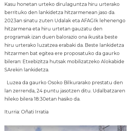
Kasu honetan urteko dirulaguntza hiru urterako
berrituko den lankidetza hitzarmenean jaso da.
2023an sinatu zuten Udalak eta AFAGIk lehenengo
hitzarmena eta hiru urtetan gauzatu den
programak izan duen balorazio ona ikusita beste
hiru urterako luzatzea erabaki da. Beste lankidetza
hitzarmen bat egitea ere proposatuko da gaurko
bileran: Etxebizitza hutsak mobilizatzeko Alokabide
SArekin lankidetza.
Luzea da gaurko Osoko Bilkurarako prestatu den
lan zerrenda, 24 puntu jasotzen ditu. Udalbatzaren
hileko bilera 18:30etan hasiko da.
Iturria: Oñati Irratia