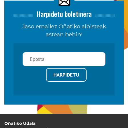
Harpidetu boletinera
Jaso emailez Oñatiko albisteak
astean behin!
HARPIDETU
Oñatiko Udala