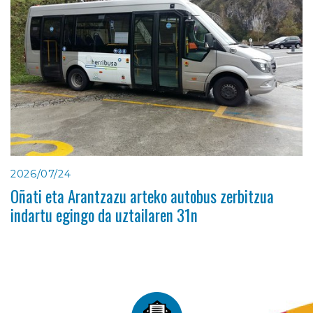
2026/07/24
Oñati eta Arantzazu arteko autobus zerbitzua
indartu egingo da uztailaren 31n