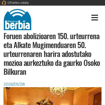
Oñatiko udala
Foruen abolizioaren 150. urteurrena
eta Alkate Mugimenduaren 50.
urteurrenaren harira adostutako
mozioa aurkeztuko da gaurko Osoko
Bilkuran
2026/05/28