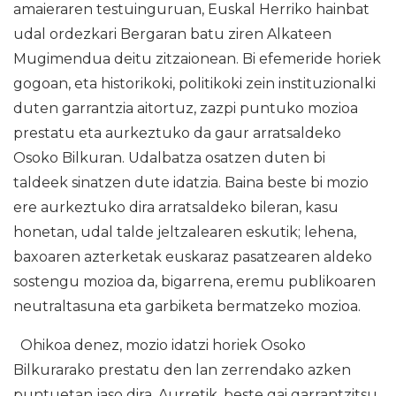
amaieraren testuinguruan, Euskal Herriko hainbat
udal ordezkari Bergaran batu ziren Alkateen
Mugimendua deitu zitzaionean. Bi efemeride horiek
gogoan, eta historikoki, politikoki zein instituzionalki
duten garrantzia aitortuz, zazpi puntuko mozioa
prestatu eta aurkeztuko da gaur arratsaldeko
Osoko Bilkuran. Udalbatza osatzen duten bi
taldeek sinatzen dute idatzia. Baina beste bi mozio
ere aurkeztuko dira arratsaldeko bileran, kasu
honetan, udal talde jeltzalearen eskutik; lehena,
baxoaren azterketak euskaraz pasatzearen aldeko
sostengu mozioa da, bigarrena, eremu publikoaren
neutraltasuna eta garbiketa bermatzeko mozioa.
Ohikoa denez, mozio idatzi horiek Osoko
Bilkurarako prestatu den lan zerrendako azken
puntuetan jaso dira. Aurretik, beste gai garrantzitsu