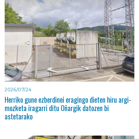
2026/07/24
Herriko gune ezberdinei eragingo dieten hiru argi-
mozketa iragarri ditu Oñargik datozen bi
astetarako