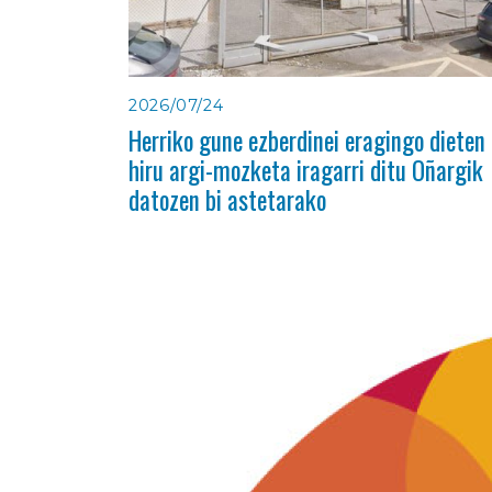
2026/07/24
Herriko gune ezberdinei eragingo dieten
hiru argi-mozketa iragarri ditu Oñargik
datozen bi astetarako