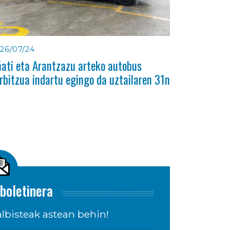
26/07/24
ati eta Arantzazu arteko autobus
rbitzua indartu egingo da uztailaren 31n
boletinera
lbisteak astean behin!