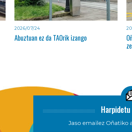
2026/07/24
20
Abuztuan ez da TAOrik izango
Oñ
ze
Harpidetu 
Jaso emailez Oñatiko a