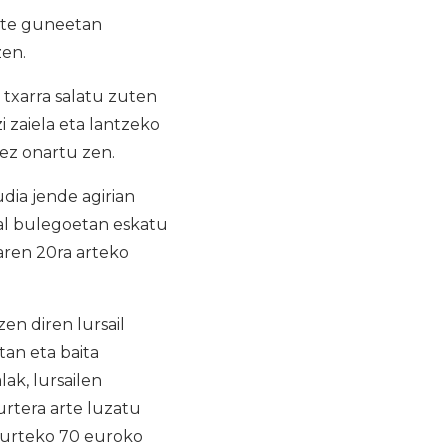
este guneetan
zen.
txarra salatu zuten
 zaiela eta lantzeko
tez onartu zen.
dia jende agirian
dal bulegoetan eskatu
aren 20ra arteko
n diren lursail
tan eta baita
ak, lursailen
urtera arte luzatu
, urteko 70 euroko