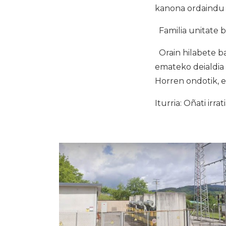
kanona ordaindu 
Familia unitate b
Orain hilabete ba
emateko deialdia
Horren ondotik, e
Iturria: Oñati irrat