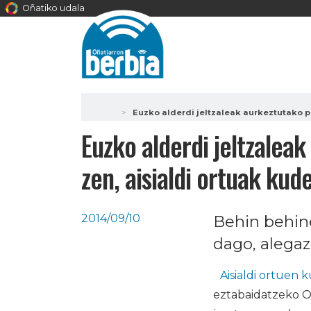
Oñatiko udala
Euzko alderdi jeltzaleak aurkeztutako p
Euzko alderdi jeltzalea
zen, aisialdi ortuak kud
2014/09/10
Behin behin
dago, alegaz
Aisialdi ortuen 
eztabaidatzeko O