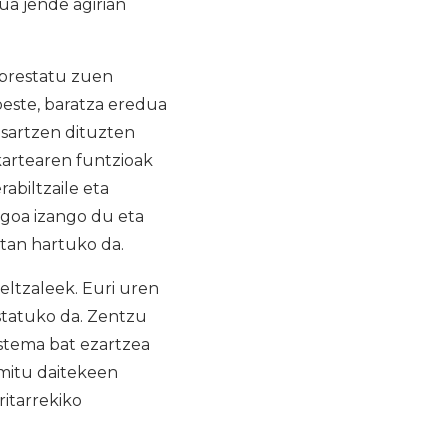
a jende agirian
 prestatu zuen
beste, baratza eredua
sartzen dituzten
lkartearen funtzioak
abiltzaile eta
agoa izango du eta
utan hartuko da.
ltzaleek. Euri uren
statuko da. Zentzu
istema bat ezartzea
mitu daitekeen
itarrekiko