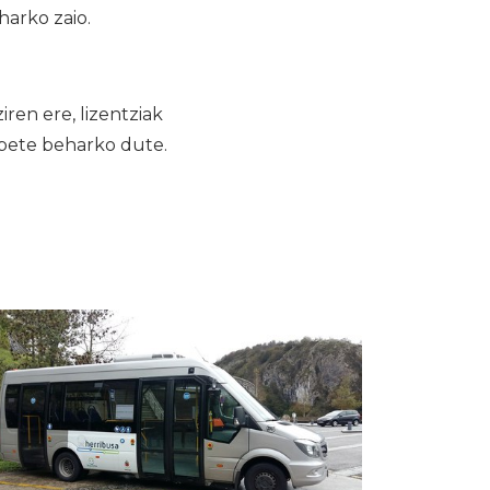
harko zaio.
ren ere, lizentziak
 bete beharko dute.