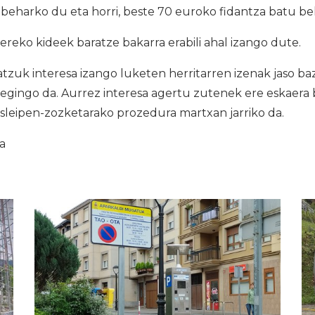
beharko du eta horri, beste 70 euroko fidantza batu be
ereko kideek baratze bakarra erabili ahal izango dute.
tzuk interesa izango luketen herritarren izenak jaso bazi
 egingo da. Aurrez interesa agertu zutenek ere eskaera
sleipen-zozketarako prozedura martxan jarriko da.
ia