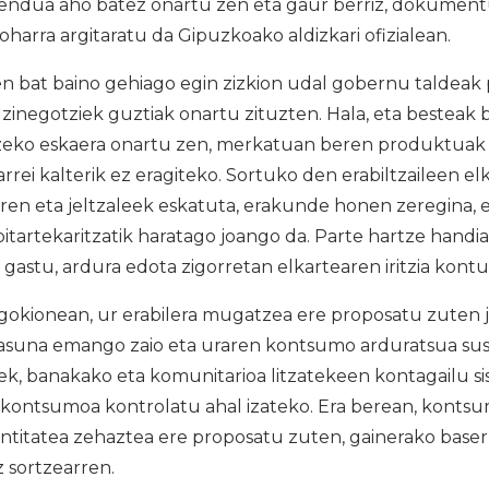
mendua aho batez onartu zen eta gaur berriz, dokumentu
 oharra argitaratu da Gipuzkoako aldizkari ofizialean.
bat baino gehiago egin zizkion udal gobernu taldeak
o zinegotziek guztiak onartu zituzten. Hala, eta besteak 
zeko eskaera onartu zen, merkatuan beren produktuak 
arrei kalterik ez eragiteko. Sortuko den erabiltzaileen e
ziren eta jeltzaleek eskatuta, erakunde honen zeregina, er
itartekaritzatik haratago joango da. Parte hartze handi
astu, ardura edota zigorretan elkartearen iritzia kont
okionean, ur erabilera mugatzea ere proposatu zuten je
ntasuna emango zaio eta uraren kontsumo arduratsua su
eek, banakako eta komunitarioa litzatekeen kontagailu s
kontsumoa kontrolatu ahal izateko. Era berean, kontsu
titatea zehaztea ere proposatu zuten, gainerako baserr
z sortzearren.