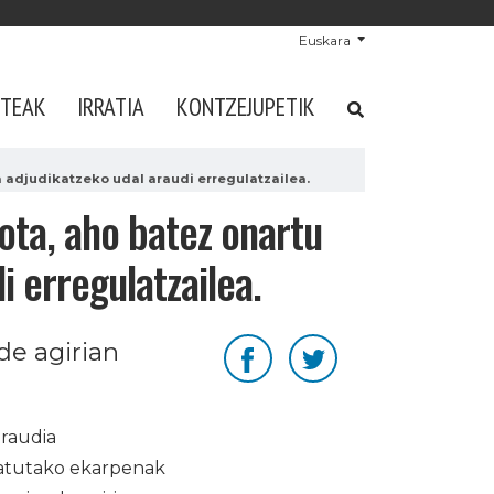
Euskara
STEAK
IRRATIA
KONTZEJUPETIK
a adjudikatzeko udal araudi erregulatzailea.
ota, aho batez onartu
i erregulatzailea.
e agirian
araudia
satutako ekarpenak