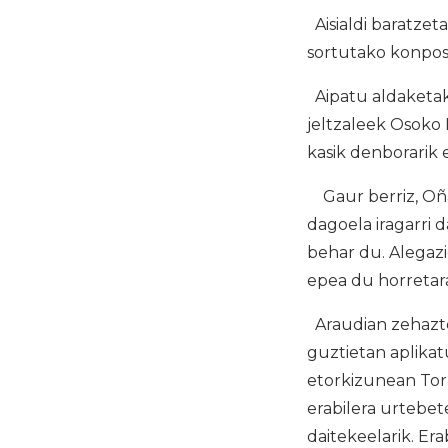
Aisialdi baratzet
sortutako konpos
Aipatu aldaketak
jeltzaleek Osoko 
kasik denborarik 
Gaur berriz, Oña
dagoela iragarri 
behar du. Alegazi
epea du horretar
Araudian zehazte
guztietan aplikat
etorkizunean Tor
erabilera urtebet
daitekeelarik. Er