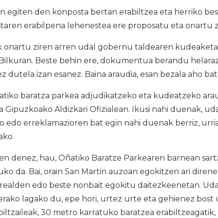
an egiten den konposta bertan erabiltzea eta herriko b
taren erabilpena lehenestea ere proposatu eta onartu 
 onartu ziren arren udal gobernu taldearen kudeaketa 
Bilkuran. Beste behin ere, dokumentua berandu helarazi
ez dutela izan esanez. Baina araudia, esan bezala aho ba
tiko baratza parkea adjudikatzeko eta kudeatzeko arau
da Gipuzkoako Aldizkari Ofizialean. Ikusi nahi duenak, u
o edo erreklamazioren bat egin nahi duenak berriz, urri
ako.
n denez, hau, Oñatiko Baratze Parkearen barnean sartze
uko da. Bai, orain San Martin auzoan egokitzen ari direne
realden edo beste nonbait egokitu daitezkeenetan. Udal
erako lagako du, epe hori, urtez urte eta gehienez bost 
abiltzaileak, 30 metro karratuko baratzea erabiltzeagatik