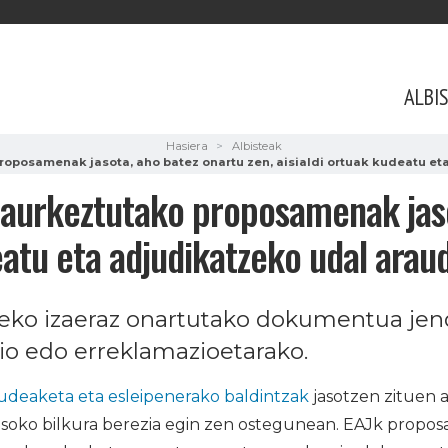
ALBI
Hasiera
Albisteak
roposamenak jasota, aho batez onartu zen, aisialdi ortuak kudeatu et
k aurkeztutako proposamenak jas
eatu eta adjudikatzeko udal araud
eko izaeraz onartutako dokumentua jend
io edo erreklamazioetarako.
kudeaketa eta esleipenerako baldintzak
jasotzen zituen 
soko bilkura berezia egin zen ostegunean. EAJk propo