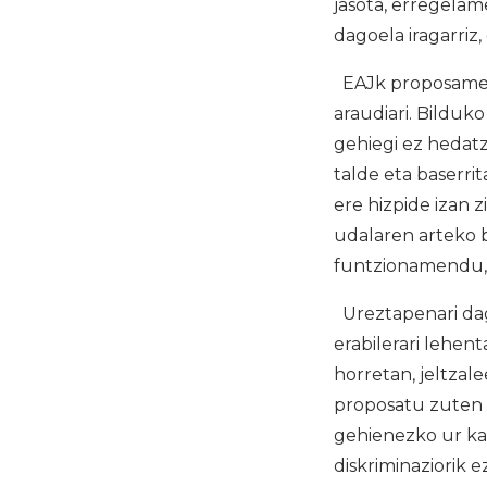
jasota, erregela
dagoela iragarriz,
EAJk proposamen 
araudiari. Bilduk
gehiegi ez hedat
talde eta baserrit
ere hizpide izan 
udalaren arteko b
funtzionamendu, g
Ureztapenari dag
erabilerari lehe
horretan, jeltzal
proposatu zuten 
gehienezko ur kan
diskriminaziorik e